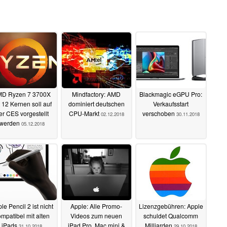
D Ryzen 7 3700X
Mindfactory: AMD
Blackmagic eGPU Pro:
t 12 Kernen soll auf
dominiert deutschen
Verkaufsstart
er CES vorgestellt
CPU-Markt
verschoben
02.12.2018
30.11.2018
werden
05.12.2018
le Pencil 2 ist nicht
Apple: Alle Promo-
Lizenzgebühren: Apple
mpatibel mit alten
Videos zum neuen
schuldet Qualcomm
iPads
iPad Pro, Mac mini &
Milliarden
31.10.2018
29.10.2018