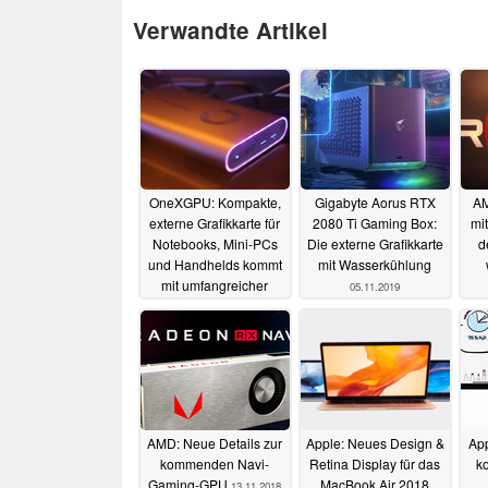
Verwandte Artikel
OneXGPU: Kompakte,
Gigabyte Aorus RTX
AM
externe Grafikkarte für
2080 Ti Gaming Box:
mi
Notebooks, Mini-PCs
Die externe Grafikkarte
d
und Handhelds kommt
mit Wasserkühlung
mit umfangreicher
05.11.2019
Ausstattung
11.11.2023
AMD: Neue Details zur
Apple: Neues Design &
App
kommenden Navi-
Retina Display für das
ko
Gaming-GPU
MacBook Air 2018
13.11.2018