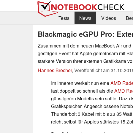
Tests
News
Videos
Be
Blackmagic eGPU Pro: Exte
Zusammen mit dem neuen MacBook Air und 
gestrigen Event hat Apple gemeinsam mit Bl
stärkere Version ihrer externen Grafikkarte vor
Hannes Brecher
,
Veröffentlicht am
31.10.201
Im Inneren werkelt nun eine
AMD Rade
fast doppelt so schnell als die
AMD Rad
günstigeren Modells sein sollte. Da
Grafikspeicher. Angeschlossene Note
Thunderbolt 3 Kabel mit bis zu 85 Wat
reicht selbst für Apples stärkstes 15 Z