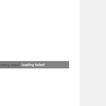
loading failed!
loading failed!