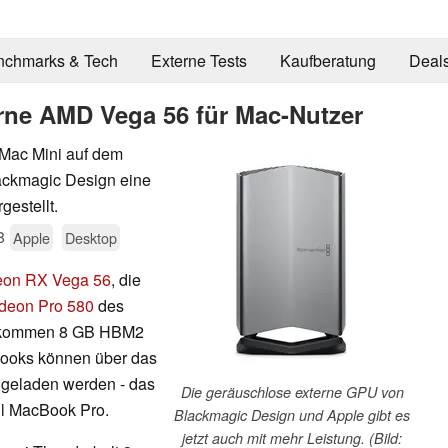
nchmarks & Tech
Externe Tests
Kaufberatung
Deal
rne AMD Vega 56 für Mac-Nutzer
Mac Mini auf dem
ackmagic Design eine
gestellt.
8
Apple
Desktop
on RX Vega 56
, die
eon Pro 580
des
zu kommen 8 GB HBM2
books können über das
t geladen werden - das
Die geräuschlose externe GPU von
oll MacBook Pro.
Blackmagic Design und Apple gibt es
jetzt auch mit mehr Leistung. (Bild: