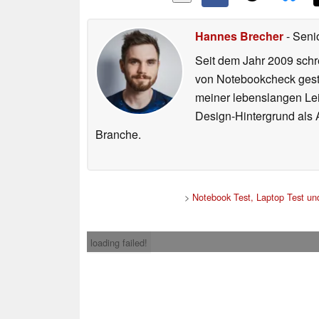
Hannes Brecher
- Seni
Seit dem Jahr 2009 schre
von Notebookcheck gest
meiner lebenslangen Lei
Design-Hintergrund als A
Branche.
>
Notebook Test, Laptop Test u
loading failed!