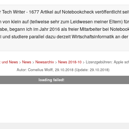
r Tech Writer
- 1677 Artikel auf Notebookcheck veröffentlicht
sei
von klein auf (teilweise sehr zum Leidwesen meiner Eltern) f
habe, begann ich im Jahr 2016 als freier Mitarbeiter bei Noteb
i und studiere parallel dazu derzeit Wirtschaftsinformatik an de
t und News
>
News
>
Newsarchiv
>
News 2018-10
> Lizenzgebühren: Apple sc
Autor: Cornelius Wolff, 29.10.2018 (Update: 29.10.2018)
loading failed!