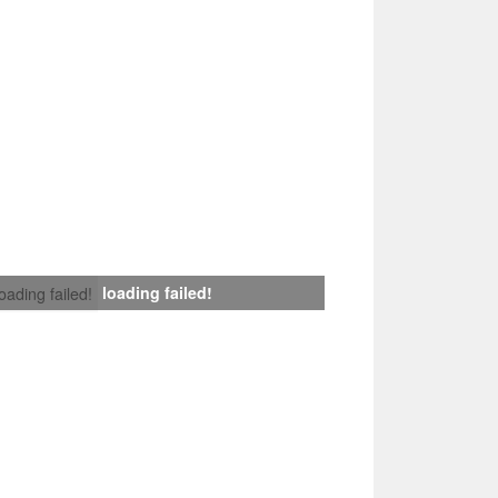
loading failed!
loading failed!