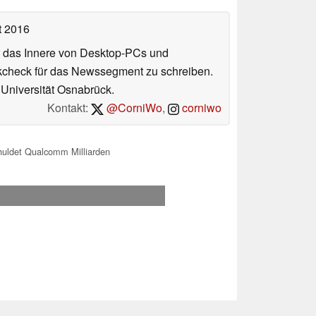
t 2016
ür das Innere von Desktop-PCs und
ookcheck für das Newssegment zu schreiben.
r Universität Osnabrück.
Kontakt:
@CorniWo
,
corniwo
huldet Qualcomm Milliarden