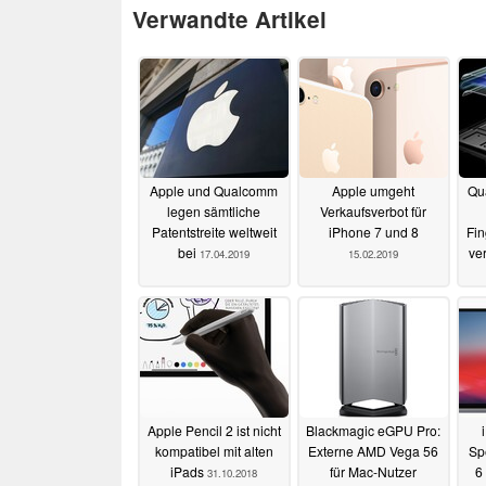
Verwandte Artikel
Apple und Qualcomm
Apple umgeht
Qu
legen sämtliche
Verkaufsverbot für
Patentstreite weltweit
iPhone 7 und 8
Fin
bei
ver
17.04.2019
15.02.2019
Apple Pencil 2 ist nicht
Blackmagic eGPU Pro:
kompatibel mit alten
Externe AMD Vega 56
Sp
iPads
für Mac-Nutzer
6
31.10.2018