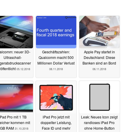
alcomm: neuer 3D-
Geschäftszahlen:
Apple Pay startet in
Ultraschall-
Qualcomm macht 500
Deutschland: Diese
gerabdruckscanner
Millionen Dollar Verlust
Banken sind an Bord
öffentlicht
05.12.2018
08.11.2018
06.11.2018
iPad Pro mit 1 TB
iPad Pro jetzt mit
Leak: Neues Icon zeigt
eicher kommen mit
doppelter Leistung,
randloses iPad Pro
 GB RAM
Face ID und mehr
ohne Home-Button
31.10.2018