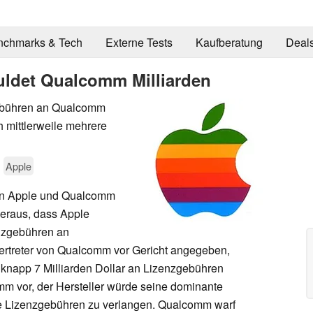
nchmarks & Tech
Externe Tests
Kaufberatung
Deal
uldet Qualcomm Milliarden
gebühren an Qualcomm
 mittlerweile mehrere
Apple
en Apple und Qualcomm
heraus, dass Apple
nzgebühren an
Vertreter von Qualcomm vor Gericht angegeben,
e knapp 7 Milliarden Dollar an Lizenzgebühren
m vor, der Hersteller würde seine dominante
te Lizenzgebühren zu verlangen. Qualcomm warf