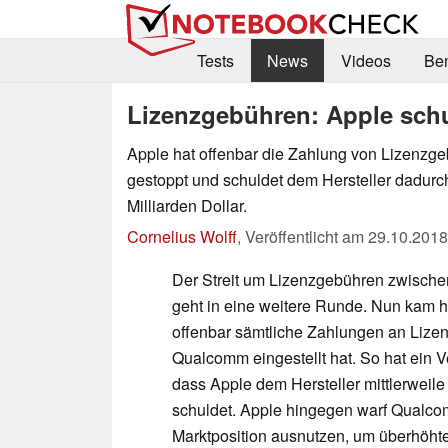
Tests
News
Videos
Be
Lizenzgebühren: Apple sch
Apple hat offenbar die Zahlung von Lizenz
gestoppt und schuldet dem Hersteller dadurch
Milliarden Dollar.
Cornelius Wolff
,
Veröffentlicht am
29.10.2018
Der Streit um Lizenzgebühren zwisch
geht in eine weitere Runde. Nun kam 
offenbar sämtliche Zahlungen an Lize
Qualcomm eingestellt hat. So hat ein 
dass Apple dem Hersteller mittlerweil
schuldet. Apple hingegen warf Qualcom
Marktposition ausnutzen, um überhöh