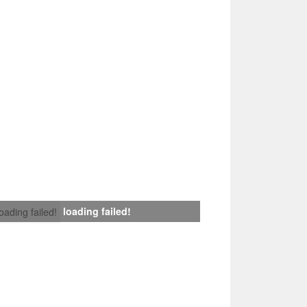
loading failed!
loading failed!