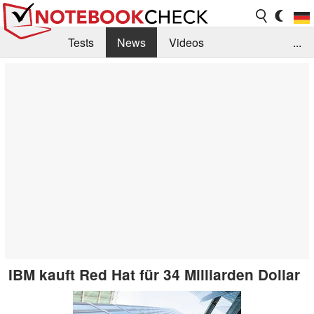
Tests
News
Videos
...
Benchmarks & Tech
Externe Tests
Kaufberatung
Deals
Suche
Jobs
Forum
IBM kauft Red Hat für 34 Milliarden Dollar