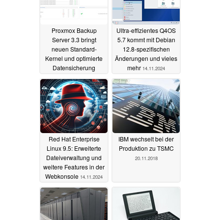
Proxmox Backup
Ultra-effizientes Q4OS
Server 3.3 bringt
5.7 kommt mit Debian
neuen Standard-
12.8-spezifischen
Kernel und optimierte
Änderungen und vieles
Datensicherung
mehr
14.11.2024
30.11.2024
Red Hat Enterprise
IBM wechselt bei der
Linux 9.5: Erweiterte
Produktion zu TSMC
Dateiverwaltung und
20.11.2018
weitere Features in der
Webkonsole
14.11.2024