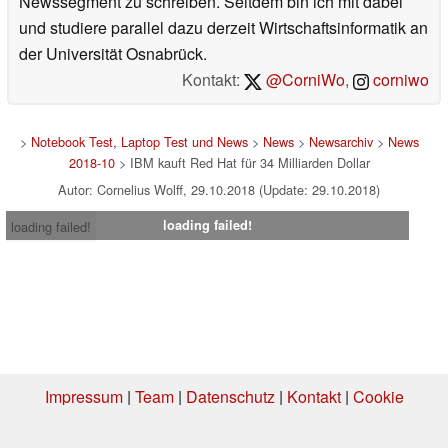
Newssegment zu schreiben. Seitdem bin ich mit dabei
und studiere parallel dazu derzeit Wirtschaftsinformatik an
der Universität Osnabrück.
Kontakt:
@CorniWo
,
corniwo
>
Notebook Test, Laptop Test und News
>
News
>
Newsarchiv
>
News
2018-10
> IBM kauft Red Hat für 34 Milliarden Dollar
Autor: Cornelius Wolff, 29.10.2018 (Update: 29.10.2018)
loading failed!
loading failed!
Impressum
|
Team
|
Datenschutz
|
Kontakt
|
Cookie
Einstellungen
| 08.08.2026 04:59
* Beim Kauf über einen Affiliate-Link kann Notebookcheck eine Vergütung