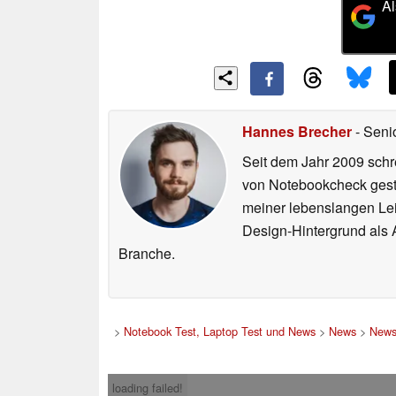
Al
Hannes Brecher
- Seni
Seit dem Jahr 2009 schre
von Notebookcheck gest
meiner lebenslangen Lei
Design-Hintergrund als A
Branche.
>
Notebook Test, Laptop Test und News
>
News
>
News
loading failed!