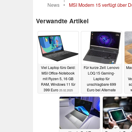
News
•
MSI Modern 15 verfügt über D
Verwandte Artikel
Viel Laptop fürs Geld:
Für kurze Zeit: Lenovo
Mac
MSI Office-Notebook
LOQ 15 Gaming-
mit Ryzen 5, 16 GB
Laptop für
Ve
RAM, Windows 11 für
unschlagbare 699
s
399 Euro
Euro bei Alternate
25.02.2025
04.10.2024