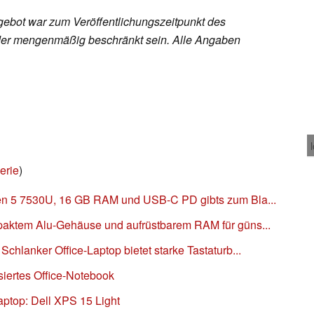
ebot war zum Veröffentlichungszeitpunkt des
h oder mengenmäßig beschränkt sein. Alle Angaben
erie
)
en 5 7530U, 16 GB RAM und USB-C PD gibts zum Bla...
paktem Alu-Gehäuse und aufrüstbarem RAM für güns...
chlanker Office-Laptop bietet starke Tastaturb...
iertes Office-Notebook
ptop: Dell XPS 15 Light