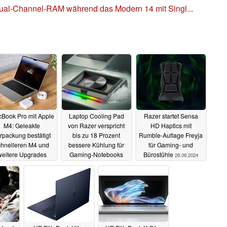
ual-Channel-RAM während das Modern 14 mit Singl...
Book Pro mit Apple
Laptop Cooling Pad
Razer startet Sensa
M4: Geleakte
von Razer verspricht
HD Haptics mit
rpackung bestätigt
bis zu 18 Prozent
Rumble-Auflage Freyja
chnelleren M4 und
bessere Kühlung für
für Gaming- und
weitere Upgrades
Gaming-Notebooks
Bürostühle
28.09.2024
30.09.2024
28.09.2024