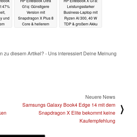
hbook
HP EliteBook Ultra
HP EliteBook X G1a:
it 47%
G1q: Günstigere
Leistungsstarker
eit,
Version mit
Business-Laptop mit
ay und
Snapdragon X Plus 8
Ryzen AI 300, 40 W
tem
Core & hellerem
TDP & großem Akku
Display kommt auf den
angekündigt
.2024
24.09.2024
Markt
24.09.2024
n zu diesem Artikel? - Uns interessiert Deine Meinung
Neuere News
Samsungs Galaxy Book4 Edge 14 mit dem
⟩
ken
Snapdragon X Elite bekommt keine
Kaufempfehlung