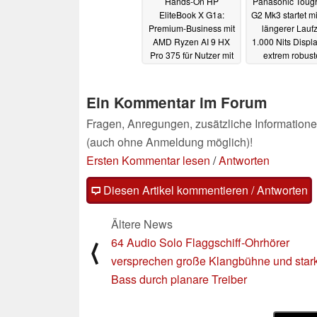
Hands-On HP
Panasonic Toug
EliteBook X G1a:
G2 Mk3 startet m
Premium-Business mit
längerer Laufz
AMD Ryzen AI 9 HX
1.000 Nits Displ
Pro 375 für Nutzer mit
extrem robus
hohen CPU-
Gehäuse
25.09
Anforderungen
27.09.2024
Ein Kommentar im Forum
Fragen, Anregungen, zusätzliche Informatione
(auch ohne Anmeldung möglich)!
Ersten Kommentar lesen
/
Antworten
Diesen Artikel kommentieren / Antworten
Ältere News
64 Audio Solo Flaggschiff-Ohrhörer
⟨
versprechen große Klangbühne und star
Bass durch planare Treiber