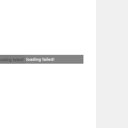
loading failed!
loading failed!