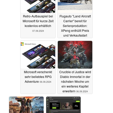
WARS adventure a premium collector's release, allowing
new players and long-time fans to experience this classic
Retro-Aufbauspiel bei
Flugauto "Land Aircraft
third-person action adventure.
Microsoft für kurze Zeit
Carrier" bereit für
kostenlos erhältlich
Serienproduktion:
XPeng enthüllt Preis
07.09.2024
und Verkaufsstart
About the Physical Editions:
06.09.2024
Standard Edition (Switch, PS5 & Xbox Series X)
$34.99
Microsoft verschenkt
Crucible of Justice wird
sehr beliebtes RPG
Diablo Immortal in der
Includes a physical copy of
STAR WARS: Bounty Hunter
Adventure
nächsten Woche um
06.09.2024
ein weiteres Kapitel
erweitern
06.09.2024
Premium Edition (Switch, PS5, Xbox Series X & PC)
$89.99