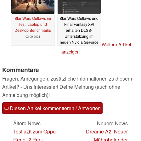
Includes a physical copy of
STAR WARS: Bounty Hunter
Commemorative Coin
Star Wars Outlaws im
Star Wars Outlaws und
Jango Fett Enamel Pin
Test: Laptop und
Final Fantasy XVI
SteelBook
Desktop Benchmarks
erhalten DLSS-
Reversible 12" x 18" Poster
Unterstützung im
03.09.2024
Premium Foil Box
neuen Nvidia GeForce
Weitere Artikel
Individually Numbered Certificate of Authenticity
Game-Ready-Treiber
anzeigen
560.94
21.08.2024
Kommentare
Master Edition (Switch, PS5, Xbox Series X & PC)
Fragen, Anregungen, zusätzliche Informationen zu diesem
$174.99
Artikel? - Uns interessiert Deine Meinung (auch ohne
Anmeldung möglich)!
Includes a physical copy of
STAR WARS: Bounty Hunter
Commemorative Coin
Diesen Artikel kommentieren / Antworten
Jango Fett Enamel Pin
SteelBook
Ältere News
Neuere News
Reversible 12" x 18" Poster
Testfazit zum Oppo
Dreame A2: Neuer
Premium Foil Box
Lithograph Prints
Reno12 Pro -
Mähroboter der