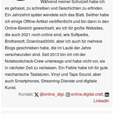
Während meiner Schulzeit habe ich
before the events of
Star Wars: Episode II - Attack of the
es gehasst, zu schreiben und Geschichten zu erfinden.
Clones™. Face off against foes and maneuver through
Ein Jahrzehnt später wendete sich das Blatt. Seither habe
acrobatic battles in this adaption optimized for today's
ich einige Offline-Artikel veröffentlicht und bin dann in den
consoles and hardware.
Online-Bereich gewechselt, wo ich für große Websites,
die auch 2021 noch online sind, wie Softpedia,
Brothersoft, Download3000, aber ich auch für mehrere
Armed to the Teeth
Blogs geschrieben habe, die im Laufe der Jahre
verschwunden sind. Seit 2013 bin ich mit der
Fight your way through the galaxy's underbelly, equipped
Notebookcheck-Crew unterwegs und habe nicht vor, sie
with Dual Blasters, your Flamethrower, Whipcord, and
in nächster Zeit zu verlassen. Ein Faible habe ich für gute
pure Mandalorian Rage.
mechanische Tastaturen, Vinyl und Tape Sound, aber
auch Smartphones, Streaming-Dienste und digitale
Kunst.
#
##
Kontakt:
@online_digi
,
online.digital.craft
,
LinkedIn
Limited Run Games
is the industry leader in the