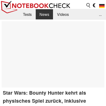
Tests
News
Videos
...
Benchmarks & Tech
Externe Tests
Kaufberatung
Deals
Suche
Jobs
Forum
Star Wars: Bounty Hunter kehrt als
physisches Spiel zurück, inklusive