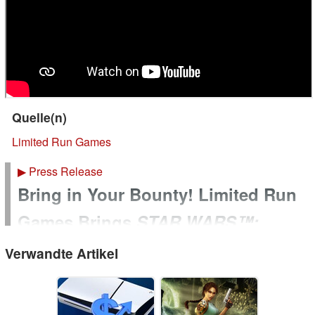
Quelle(n)
Limited Run Games
▶
Press Release
Bring in Your Bounty! Limited Run
Games Brings
STAR WARS™:
Bounty Hunter™ Physically to
Verwandte Artikel
Nintendo Switch™, Xbox Series X,
PlayStation 5 and PC