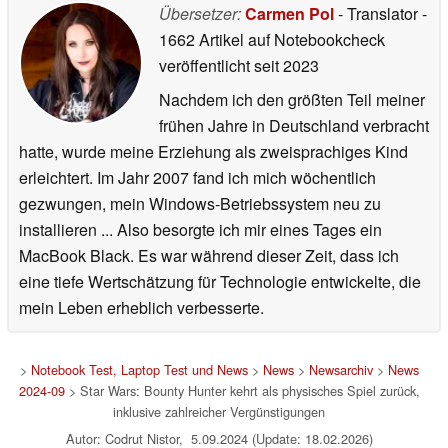
production and distribution of premium physical video
Übersetzer:
Carmen Pol
- Translator
-
games. Founded in 2015, they have published over
1662 Artikel auf Notebookcheck
1,000 physical games and soundtracks in addition to
veröffentlicht
seit 2023
winning several awards for their bespoke Collector's
Nachdem ich den größten Teil meiner
Editions. Limited Run is the gold standard in bringing
frühen Jahre in Deutschland verbracht
digital games to physical form for casual fans and
hatte, wurde meine Erziehung als zweisprachiges Kind
collectors alike. Visit
limitedrungames.com
for the latest
erleichtert. Im Jahr 2007 fand ich mich wöchentlich
offerings, or follow the brand on your social media
gezwungen, mein Windows-Betriebssystem neu zu
platform of choice for all LRG-related
installieren ... Also besorgte ich mir eines Tages ein
updates:
@limitedrungames
.
MacBook Black. Es war während dieser Zeit, dass ich
eine tiefe Wertschätzung für Technologie entwickelte, die
mein Leben erheblich verbesserte.
ABOUT ASPYR
>
Notebook Test, Laptop Test und News
>
News
>
Newsarchiv
>
News
2024-09
> Star Wars: Bounty Hunter kehrt als physisches Spiel zurück,
inklusive zahlreicher Vergünstigungen
Aspyr is a leading entertainment publisher that creates,
Autor: Codrut Nistor, 5.09.2024 (Update: 18.02.2026)
packages, and delivers fun to millions around the world.