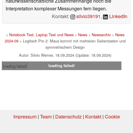
naturwissenschaftliche Zusammenhänge noch die
Interpretation komplexer Messungen fern liegen.
Kontakt:
silvio39191
,
LinkedIn
>
Notebook Test, Laptop Test und News
>
News
>
Newsarchiv
>
News
2024-09
> Logitech Pro 2: Maus kommt mit mehreren Seitentasten und
symmetrischem Design
Autor: Silvio Werner, 18.09.2024 (Update: 18.09.2024)
loading failed!
loading failed!
Impressum
|
Team
|
Datenschutz
|
Kontakt
|
Cookie
Einstellungen
| 31.07.2026 16:39
* Beim Kauf über einen Affiliate-Link kann Notebookcheck eine Vergütung