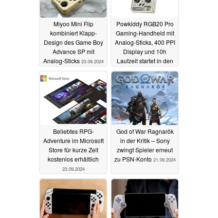
Miyoo Mini Flip
Powkiddy RGB20 Pro
kombiniert Klapp-
Gaming-Handheld mit
Design des Game Boy
Analog-Sticks, 400 PPI
Advance SP mit
Display und 10h
Analog-Sticks
Laufzeit startet in den
23.09.2024
Verkauf
23.09.2024
Beliebtes RPG-
God of War Ragnarök
Adventure im Microsoft
in der Kritik – Sony
Store für kurze Zeit
zwingt Spieler erneut
kostenlos erhältlich
zu PSN-Konto
21.09.2024
23.09.2024