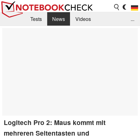
Tests
News
Videos
...
Benchmarks & Tech
Externe Tests
Kaufberatung
Deals
Suche
Jobs
Forum
Logitech Pro 2: Maus kommt mit
mehreren Seitentasten und