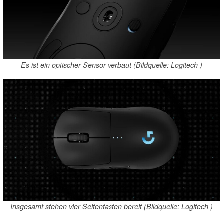
Es ist ein optischer Sensor verbaut (Bildquelle: Logitech )
Insgesamt stehen vier Seitentasten bereit (Bildquelle: Logitech )