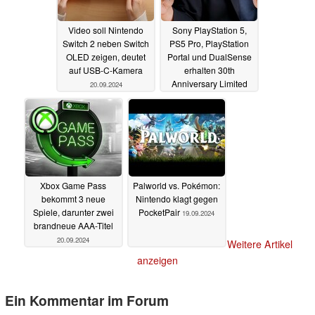
Video soll Nintendo
Sony PlayStation 5,
Switch 2 neben Switch
PS5 Pro, PlayStation
OLED zeigen, deutet
Portal und DualSense
auf USB-C-Kamera
erhalten 30th
Anniversary Limited
20.09.2024
Edition
20.09.2024
Xbox Game Pass
Palworld vs. Pokémon:
bekommt 3 neue
Nintendo klagt gegen
Spiele, darunter zwei
PocketPair
19.09.2024
brandneue AAA-Titel
20.09.2024
Weitere Artikel
anzeigen
Ein Kommentar im Forum