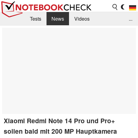
Tests
News
Videos
...
Benchmarks & Tech
Externe Tests
Kaufberatung
Deals
Suche
Jobs
Forum
Xiaomi Redmi Note 14 Pro und Pro+
sollen bald mit 200 MP Hauptkamera