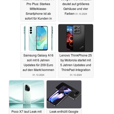
Pro Plus: Starkes
deutet auf größeres
Mittelklasse-
Gehäuse und vier
Smartphone ist ab
Farben
01.10.2024
sofort für Kunden in
Deutschland erhältlich
- inoffiziell
03.10.2024
Samsung Galaxy A16
Lenovo ThinkPhone 25
soll mit 6 Jahren
by Motorola startet mit
Updates für 209 Euro
5 Jahren Updates und
auf den Markt kommen
ThinkPad-Integration
01.10.2024
01.10.2024
Poco X7 laut Leak mit
Leak enthüllt Google