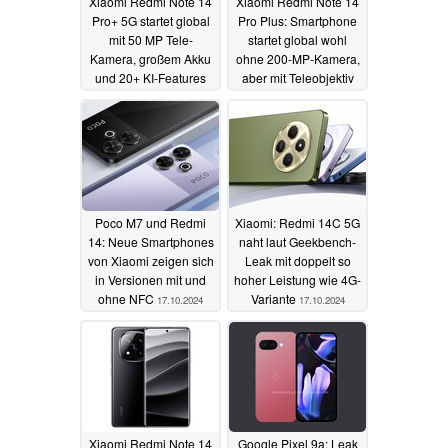
Xiaomi Redmi Note 14
Xiaomi Redmi Note 14
Pro+ 5G startet global
Pro Plus: Smartphone
mit 50 MP Tele-
startet global wohl
Kamera, großem Akku
ohne 200-MP-Kamera,
und 20+ KI-Features
aber mit Teleobjektiv
09.12.2024
02.12.2024
Poco M7 und Redmi
Xiaomi: Redmi 14C 5G
14: Neue Smartphones
naht laut Geekbench-
von Xiaomi zeigen sich
Leak mit doppelt so
in Versionen mit und
hoher Leistung wie 4G-
ohne NFC
Variante
17.10.2024
17.10.2024
Xiaomi Redmi Note 14
Google Pixel 9a: Leak