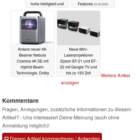
hohe Helligkeit und
Features
23.09.2024
präzise
Farbwiedergabe
29.09.2024
Ankers neuer 4K-
Neue Mini-
Beamer Nebula
Laserprojektoren
Cosmos 4K SE mit
Epson EF-21 und EF-
Hybrid-Beam-
22 mit Google TV und
Technologie, Dolby
bis zu 150 Zoll
Weitere Artikel
Vision und Google TV
vorgestellt
17.09.2024
anzeigen
erhältlich
19.09.2024
Kommentare
Fragen, Anregungen, zusätzliche Informationen zu diesem
Artikel? - Uns interessiert Deine Meinung (auch ohne
Anmeldung möglich)!
Diesen Artikel kommentieren / Antworten