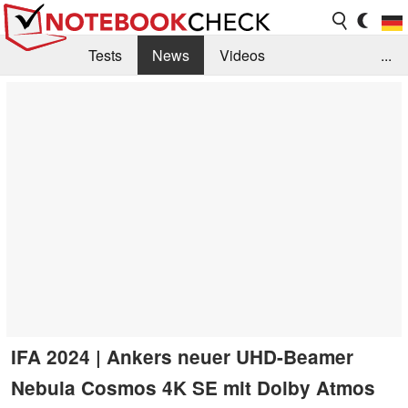
Tests
News
Videos
...
Benchmarks & Tech
Externe Tests
Kaufberatung
Deals
Suche
Jobs
Forum
IFA 2024 | Ankers neuer UHD-Beamer
Nebula Cosmos 4K SE mit Dolby Atmos