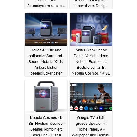
Soundsystem
innovativem Design
15.08.2025
07.05.2025
Helles 4K-Bild und
Anker Black Friday
optionaler Surround-
Deals: Verschiedene
Sound: Nebula X1 ist
Nebula Beamer zu
Ankers bisher
Bestpreisen, z. B.
beeindruckendster
Nebula Cosmos 4K SE
Beamer
für nur 999,99 Euro
24.04.2025
21.11.2024
Nebula Cosmos 4K
Google TV erhält
SE: Hochauflösender
großes Update mit
Beamer kombiniert
Home Panel, AI-
Laser und LED für
Wallpaper und Gemini-