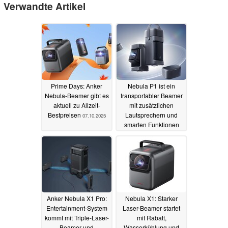
Verwandte Artikel
Prime Days: Anker
Nebula P1 ist ein
Nebula-Beamer gibt es
transportabler Beamer
aktuell zu Allzeit-
mit zusätzlichen
Bestpreisen
Lautsprechern und
07.10.2025
smarten Funktionen
05.10.2025
Anker Nebula X1 Pro:
Nebula X1: Starker
Entertainment-System
Laser-Beamer startet
kommt mit Triple-Laser-
mit Rabatt,
Beamer und
Wasserkühlung und