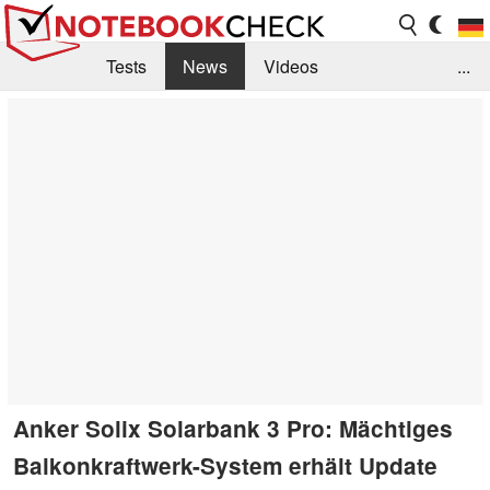
Tests
News
Videos
...
Benchmarks & Tech
Externe Tests
Kaufberatung
Deals
Suche
Jobs
Forum
Anker Solix Solarbank 3 Pro: Mächtiges
Balkonkraftwerk-System erhält Update