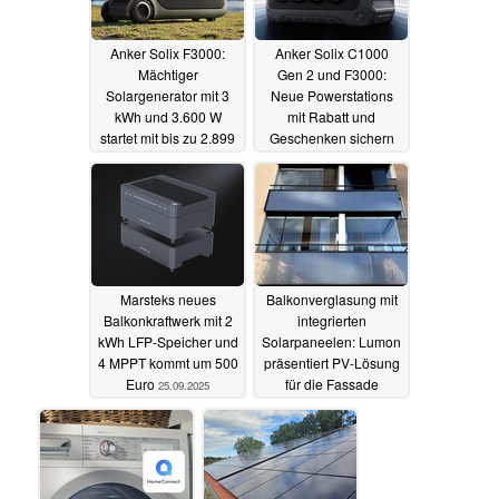
Anker Solix F3000:
Anker Solix C1000
Mächtiger
Gen 2 und F3000:
Solargenerator mit 3
Neue Powerstations
kWh und 3.600 W
mit Rabatt und
startet mit bis zu 2.899
Geschenken sichern
Euro Rabatt
27.10.2025
13.10.2025
Marsteks neues
Balkonverglasung mit
Balkonkraftwerk mit 2
integrierten
kWh LFP-Speicher und
Solarpaneelen: Lumon
4 MPPT kommt um 500
präsentiert PV-Lösung
Euro
für die Fassade
25.09.2025
14.09.2025