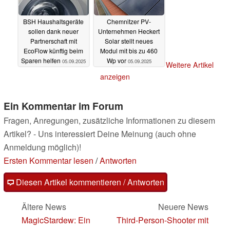
BSH Haushaltsgeräte
Chemnitzer PV-
sollen dank neuer
Unternehmen Heckert
Partnerschaft mit
Solar stellt neues
EcoFlow künftig beim
Modul mit bis zu 460
Sparen helfen
Wp vor
05.09.2025
05.09.2025
Weitere Artikel
anzeigen
Ein Kommentar im Forum
Fragen, Anregungen, zusätzliche Informationen zu diesem
Artikel? - Uns interessiert Deine Meinung (auch ohne
Anmeldung möglich)!
Ersten Kommentar lesen
/
Antworten
Diesen Artikel kommentieren / Antworten
Ältere News
Neuere News
MagicStardew: Ein
Third-Person-Shooter mit