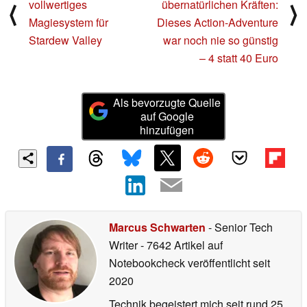
vollwertiges
übernatürlichen Kräften:
⟨
⟩
Magiesystem für
Dieses Action-Adventure
Stardew Valley
war noch nie so günstig
– 4 statt 40 Euro
Als bevorzugte Quelle
auf Google
hinzufügen
Marcus Schwarten
- Senior Tech
Writer
- 7642 Artikel auf
Notebookcheck veröffentlicht
seit
2020
Technik begeistert mich seit rund 25