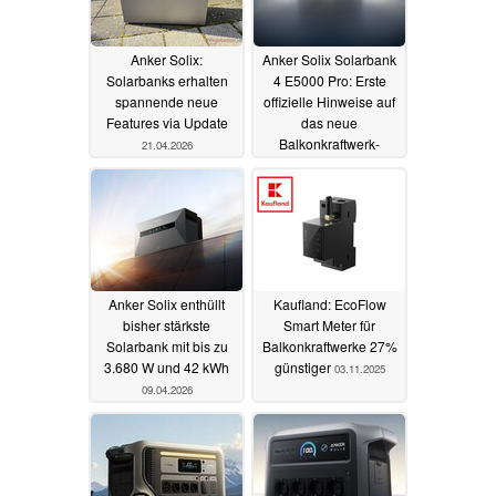
Anker Solix:
Anker Solix Solarbank
Solarbanks erhalten
4 E5000 Pro: Erste
spannende neue
offizielle Hinweise auf
Features via Update
das neue
Balkonkraftwerk-
21.04.2026
System
10.04.2026
Anker Solix enthüllt
Kaufland: EcoFlow
bisher stärkste
Smart Meter für
Solarbank mit bis zu
Balkonkraftwerke 27%
3.680 W und 42 kWh
günstiger
03.11.2025
09.04.2026