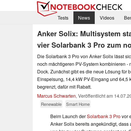
Tests
News
Videos
Be
Anker Solix: Multisystem sta
vier Solarbank 3 Pro zum 
Die Solarbank 3 Pro von Anker Solix lässt si
noch mächtigeren PV-System kombinieren -
Dock. Zunächst gibt es die neue Lösung für 
Einspeisung, 14,4 kW PV-Eingang und 64,5 
begrenzt, dafür mit Rabatt.
Marcus Schwarten
,
Veröffentlicht am
14.07.2
Renewable
Smart Home
Beim Launch der
Solarbank 3 Pro
vor 
Anker Solix bereits angekündigt, dass