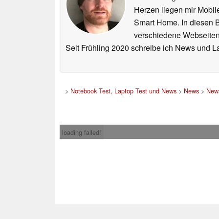
Herzen liegen mir Mobi
Smart Home. In diesen Be
verschiedene Webseiten,
Seit Frühling 2020 schreibe ich News und L
>
Notebook Test, Laptop Test und News
>
News
>
News
loading failed!
Impress