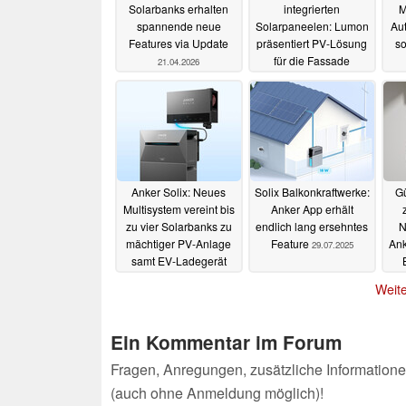
Solarbanks erhalten
integrierten
M
spannende neue
Solarpaneelen: Lumon
Au
Features via Update
präsentiert PV-Lösung
so
für die Fassade
21.04.2026
14.09.2025
Anker Solix: Neues
Solix Balkonkraftwerke:
Gü
Multisystem vereint bis
Anker App erhält
zu vier Solarbanks zu
endlich lang ersehntes
N
mächtiger PV-Anlage
Feature
Ank
29.07.2025
samt EV-Ladegerät
12.08.2025
Weite
Ein Kommentar im Forum
Fragen, Anregungen, zusätzliche Informatione
(auch ohne Anmeldung möglich)!