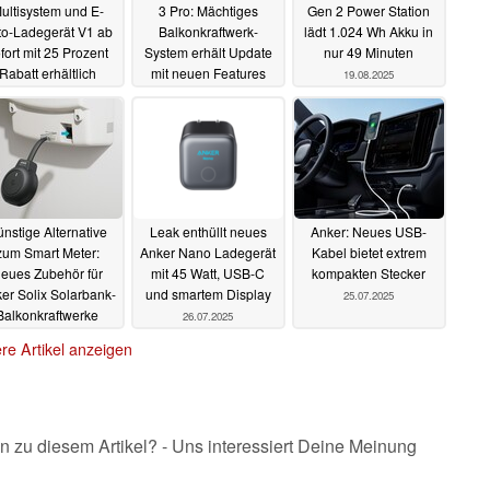
ultisystem und E-
3 Pro: Mächtiges
Gen 2 Power Station
to-Ladegerät V1 ab
Balkonkraftwerk-
lädt 1.024 Wh Akku in
fort mit 25 Prozent
System erhält Update
nur 49 Minuten
Rabatt erhältlich
mit neuen Features
19.08.2025
02.09.2025
26.08.2025
nstige Alternative
Leak enthüllt neues
Anker: Neues USB-
zum Smart Meter:
Anker Nano Ladegerät
Kabel bietet extrem
eues Zubehör für
mit 45 Watt, USB-C
kompakten Stecker
er Solix Solarbank-
und smartem Display
25.07.2025
Balkonkraftwerke
26.07.2025
27.07.2025
re Artikel anzeigen
n zu diesem Artikel? - Uns interessiert Deine Meinung