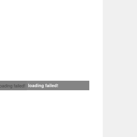
loading failed!
loading failed!