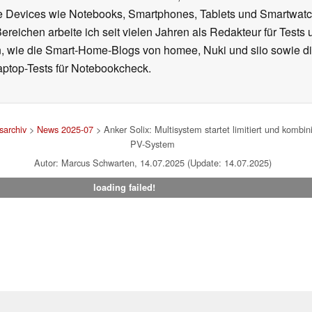
le Devices wie Notebooks, Smartphones, Tablets und Smartw
reichen arbeite ich seit vielen Jahren als Redakteur für Tests 
 wie die Smart-Home-Blogs von homee, Nuki und siio sowie di
aptop-Tests für Notebookcheck.
archiv
>
News 2025-07
> Anker Solix: Multisystem startet limitiert und kombi
PV-System
Autor: Marcus Schwarten, 14.07.2025 (Update: 14.07.2025)
loading failed!
um
|
Team
|
Datenschutz
|
Kontakt
|
Cookie Einstellungen
| 01.08