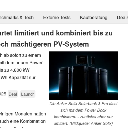
nchmarks & Tech
Externe Tests
Kaufberatung
Deal
rtet limitiert und kombiniert bis zu
noch mächtigeren PV-System
ch ab sofort zu einem
 mit dem neuen Power
bis zu 4.800 kW
kWh Kapazität nur
025
Deal
Launch
Die Anker Solix Solarbank 3 Pro lässt
sich mit dem Power Dock
einigen Monaten hatten
kombinieren - zunächst aber nur
 auch eine Kombination
limitiert. (Bildquelle: Anker Solix)