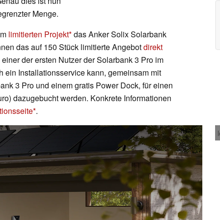
Genau dies ist nun
begrenzter Menge.
nem
limitierten Projekt
das Anker Solix Solarbank
önnen das auf 150 Stück limitierte Angebot
direkt
einer der ersten Nutzer der Solarbank 3 Pro im
h ein Installationsservice kann, gemeinsam mit
bank 3 Pro und einem gratis Power Dock, für einen
Euro) dazugebucht werden. Konkrete Informationen
tionsseite
.