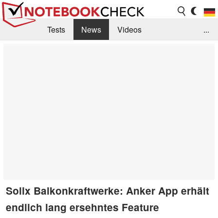
Tests
News
Videos
...
Benchmarks & Tech
Externe Tests
Kaufberatung
Deals
Suche
Jobs
Forum
Solix Balkonkraftwerke: Anker App erhält
endlich lang ersehntes Feature