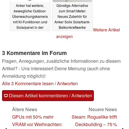
Anker hat weitere,
Günstige Alternative
bewegliche Outdoor-
zum Smart Meter:
Überwachungskamera
Neues Zubehör für
mit KI-Funktionen und
Anker Solix Solarbank-
Solarpanel in der
Balkonkraftwerke
Weitere Artikel
Pipeline
29.07.2025
27.07.2025
anzeigen
3 Kommentare im Forum
Fragen, Anregungen, zusätzliche Informationen zu diesem
Artikel? - Uns interessiert Deine Meinung (auch ohne
Anmeldung möglich)!
Alle 3 Kommentare lesen
/
Antworten
Diesen Artikel kommentieren / Antworten
Ältere News
Neuere News
GPUs mit 50% mehr
Steam: Roguelike trifft
VRAM vor Weihnachten:
Deckbuilding – 75 %