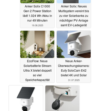
Anker Solix C1000
Anker Solix: Neues
Gen 2 Power Station
Multisystem vereint bis
lädt 1.024 Wh Akku in
zu vier Solarbanks zu
nur 49 Minuten
mächtiger PV-Anlage
samt EV-Ladegerät
19.08.2025
12.08.2025
EcoFlow: Neue
Neue Anker-
Solarbatterie Stream
Überwachungskamera:
Ultra X bietet doppelt
Eufy SoloCam E42
so viel
bietet 4K und Solar
Speicherkapazität
31.07.2025
06.08.2025