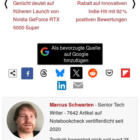
⟨
⟩
Gerücht deutet auf
Rabatt auf innovativen
früheren Launch von
Indie-Hit mit 92 %
Nvidia GeForce RTX
positiven Bewertungen
5000 Super
Als bevorzugte Quelle
auf Google
hinzufügen
Marcus Schwarten
- Senior Tech
Writer
- 7642 Artikel auf
Notebookcheck veröffentlicht
seit
2020
Technik begeistert mich seit rund 25