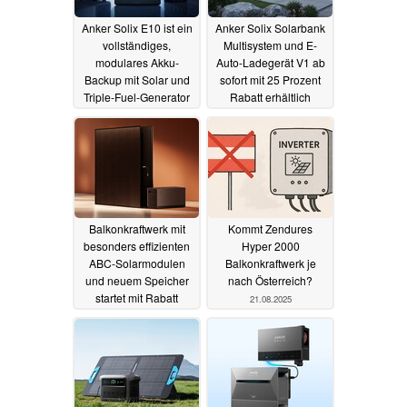
Anker Solix E10 ist ein
Anker Solix Solarbank
vollständiges,
Multisystem und E-
modulares Akku-
Auto-Ladegerät V1 ab
Backup mit Solar und
sofort mit 25 Prozent
Triple-Fuel-Generator
Rabatt erhältlich
13.01.2026
02.09.2025
Balkonkraftwerk mit
Kommt Zendures
besonders effizienten
Hyper 2000
ABC-Solarmodulen
Balkonkraftwerk je
und neuem Speicher
nach Österreich?
startet mit Rabatt
21.08.2025
28.08.2025