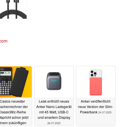
.com
Casios neuester
Leak enthüllt neues
Anker veröffentlicht
aschenrechner der
Anker Nano Ladegerät
neue Version der Slim-
ClassicWiz-Reihe
mit 45 Watt, USB-C
Powerbank
24.07.2025
tspricht schon jetzt
und smartem Display
inem zukünftigen
26.07.2025