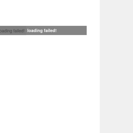
loading failed!
loading failed!