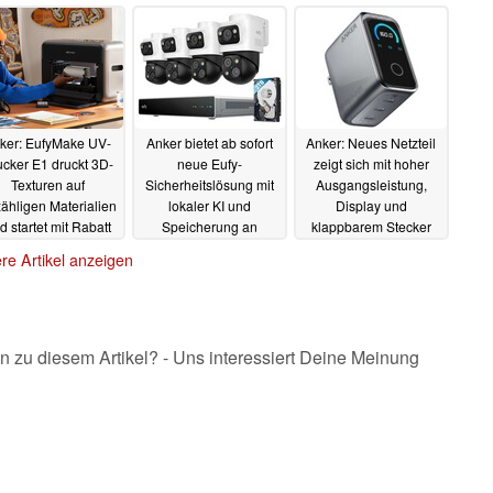
Prüfungsstandard
29.07.2025
ker: EufyMake UV-
Anker bietet ab sofort
Anker: Neues Netzteil
ucker E1 druckt 3D-
neue Eufy-
zeigt sich mit hoher
Texturen auf
Sicherheitslösung mit
Ausgangsleistung,
ähligen Materialien
lokaler KI und
Display und
d startet mit Rabatt
Speicherung an
klappbarem Stecker
05.07.2025
03.07.2025
03.07.2025
re Artikel anzeigen
n zu diesem Artikel? - Uns interessiert Deine Meinung