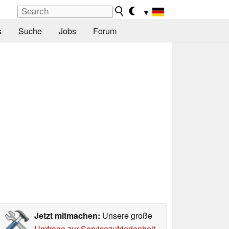
▼
s
Suche
Jobs
Forum
Jetzt mitmachen:
Unsere große
Umfrage zur Servicezufriedenheit