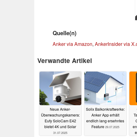
Quelle(n)
Anker via Amazon
,
AnkerInsider via X
Verwandte Artikel
Neue Anker-
Solix Balkonkraftwerke:
Überwachungskamera:
Anker App erhält
T
Eufy SoloCam E42
endlich lang ersehntes
bietet 4K und Solar
Feature
en
29.07.2025
e
31.07.2025