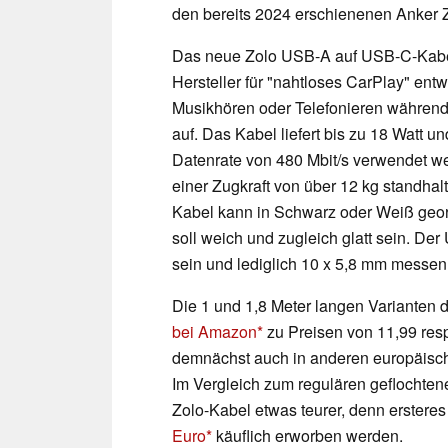
den bereits 2024 erschienenen Anker
Das neue Zolo USB-A auf USB-C-Kabel
Hersteller für "nahtloses CarPlay" entw
Musikhören oder Telefonieren während 
auf. Das Kabel liefert bis zu 18 Watt u
Datenrate von 480 Mbit/s verwendet we
einer Zugkraft von über 12 kg standha
Kabel kann in Schwarz oder Weiß geor
soll weich und zugleich glatt sein. D
sein und lediglich 10 x 5,8 mm messen
Die 1 und 1,8 Meter langen Varianten
bei Amazon
zu Preisen von 11,99 resp
demnächst auch in anderen europäisc
Im Vergleich zum regulären geflochte
Zolo-Kabel etwas teurer, denn erster
Euro
käuflich erworben werden.