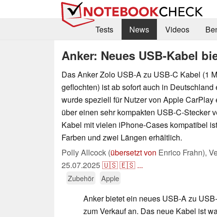
Tests
News
Videos
Be
Anker: Neues USB-Kabel bie
Das Anker Zolo USB-A zu USB-C Kabel (1 Met
geflochten) ist ab sofort auch in Deutschland 
wurde speziell für Nutzer von Apple CarPlay e
über einen sehr kompakten USB-C-Stecker v
Kabel mit vielen iPhone-Cases kompatibel ist
Farben und zwei Längen erhältlich.
Polly Allcock (
übersetzt von
Enrico Frahn),
Ve
25.07.2025
🇺🇸
🇪🇸
...
Zubehör
Apple
Anker bietet ein neues USB-A zu USB-
zum Verkauf an. Das neue Kabel ist wah