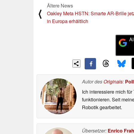
Ältere News
⟨
Oakley Meta HSTN: Smarte AR-Brille jet
in Europa erhältlich
Al
Autor des
Originals
:
Pol
Ich interessiere mich fü
funktionieren. Seit mei
Robotik gearbeitet.
Übersetzer:
Enrico Fra