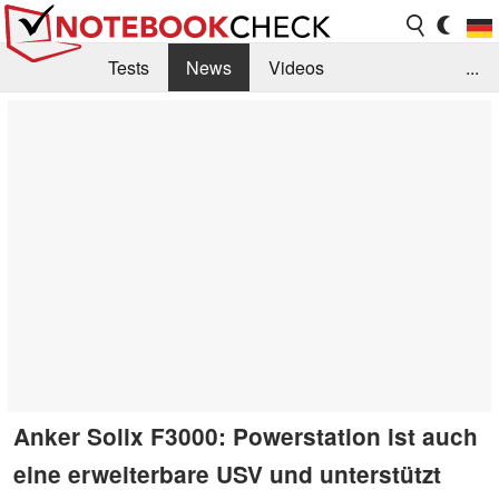
Tests
News
Videos
...
Benchmarks & Tech
Externe Tests
Kaufberatung
Deals
Suche
Jobs
Forum
Anker Solix F3000: Powerstation ist auch
eine erweiterbare USV und unterstützt