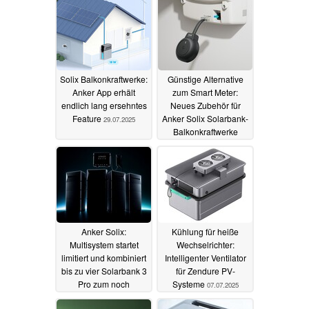
Solix Balkonkraftwerke:
Günstige Alternative
Anker App erhält
zum Smart Meter:
endlich lang ersehntes
Neues Zubehör für
Feature
Anker Solix Solarbank-
29.07.2025
Balkonkraftwerke
27.07.2025
Anker Solix:
Kühlung für heiße
Multisystem startet
Wechselrichter:
limitiert und kombiniert
Intelligenter Ventilator
bis zu vier Solarbank 3
für Zendure PV-
Pro zum noch
Systeme
07.07.2025
mächtigeren PV-