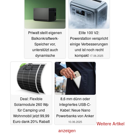
System
14.07.2025
Priwatt stellt eigenen
Elite 100 V2:
Balkonkraftwerk-
Powerstation verspricht
Speicher vor,
einige Verbesserungen
unterstützt auch
und ist noch recht
dynamische
kompakt
17.06.2025
Stromtarife
17.06.2025
Deal: Flexible
8,6 mm dünn oder
Solarmodule 260 Wp
integriertes USB-C-
für Camping und
Kabel: Neue Nano
Wohnmobil jetzt 99,99
Powerbanks von Anker
Euro dank 20% Rabatt
10.06.2025
Weitere Artikel
- nur für kurze Zeit
anzeigen
13.06.2025