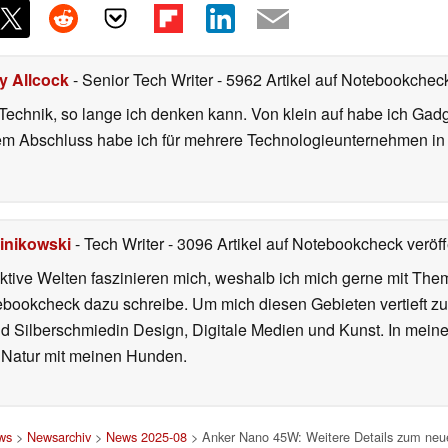
ly Allcock
- Senior Tech Writer
- 5962 Artikel auf Notebookcheck
r Technik, so lange ich denken kann. Von klein auf habe ich Gad
nem Abschluss habe ich für mehrere Technologieunternehmen i
inikowski
- Tech Writer
- 3096 Artikel auf Notebookcheck veröff
iktive Welten faszinieren mich, weshalb ich mich gerne mit T
ebookcheck dazu schreibe. Um mich diesen Gebieten vertieft zu
nd Silberschmiedin Design, Digitale Medien und Kunst. In mein
er Natur mit meinen Hunden.
ws
>
Newsarchiv
>
News 2025-08
> Anker Nano 45W: Weitere Details zum neue