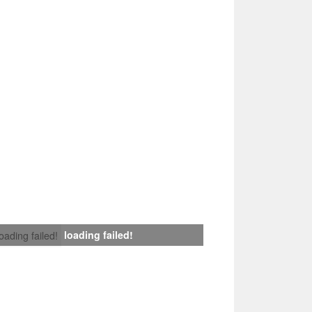
loading failed!
loading failed!