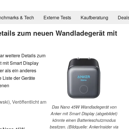
nchmarks & Tech
Externe Tests
Kaufberatung
Deal
tails zum neuen Wandladegerät mit
nbar weitere Details zum
mit Smart Display
ßer als ein anderes
Liste der Geräte
denen
wski),
Veröffentlicht am
Das Nano 45W Wandladegerät von
Anker mit Smart Display (abgebildet)
könnte einen Batterieschutzmodus
besitzen. (Bildquelle: AnkerInsider via