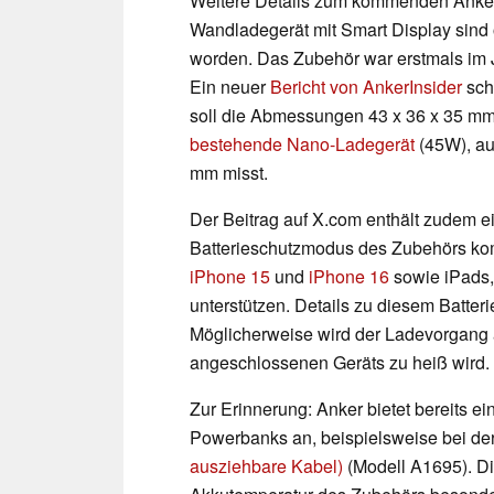
Weitere Details zum kommenden Ank
Wandladegerät mit Smart Display sind 
worden. Das Zubehör war erstmals im 
Ein neuer
Bericht von AnkerInsider
sch
soll die Abmessungen 43 x 36 x 35 mm 
bestehende Nano-Ladegerät
(45W), au
mm misst.
Der Beitrag auf X.com enthält zudem ei
Batterieschutzmodus des Zubehörs komp
iPhone 15
und
iPhone 16
sowie iPads,
unterstützen. Details zu diesem Batter
Möglicherweise wird der Ladevorgang a
angeschlossenen Geräts zu heiß wird.
Zur Erinnerung: Anker bietet bereits e
Powerbanks an, beispielsweise bei de
ausziehbare Kabel)
(Modell A1695). Di