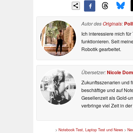
Autor des
Originals
:
Pol
Ich interessiere mich fü
funktionieren. Seit mei
Robotik gearbeitet.
Übersetzer:
Nicole Dom
Zukunftsszenarien und f
beschäftige und auf Not
Gesellenzeit als Gold-u
verbringe viel Zeit in d
>
Notebook Test, Laptop Test und News
>
Ne