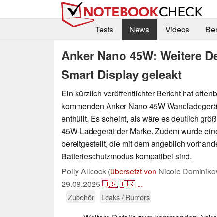
Tests
News
Videos
Be
Anker Nano 45W: Weitere De
Smart Display geleakt
Ein kürzlich veröffentlichter Bericht hat offe
kommenden Anker Nano 45W Wandladegerät 
enthüllt. Es scheint, als wäre es deutlich grö
45W-Ladegerät der Marke. Zudem wurde eine 
bereitgestellt, die mit dem angeblich vorhan
Batterieschutzmodus kompatibel sind.
Polly Allcock (
übersetzt von
Nicole Dominiko
29.08.2025
🇺🇸
🇪🇸
...
Zubehör
Leaks / Rumors