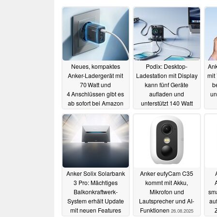
Neues, kompaktes
Podix: Desktop-
Ank
Anker-Ladergerät mit
Ladestation mit Display
mit
70 Watt und
kann fünf Geräte
b
4 Anschlüssen gibt es
aufladen und
un
ab sofort bei Amazon
unterstützt 140 Watt
und startet mit Rabatt
15.12.2025
17.09.2025
Anker Solix Solarbank
Anker eufyCam C35
3 Pro: Mächtiges
kommt mit Akku,
Balkonkraftwerk-
Mikrofon und
sma
System erhält Update
Lautsprecher und AI-
auf
mit neuen Features
Funktionen
Z
26.08.2025