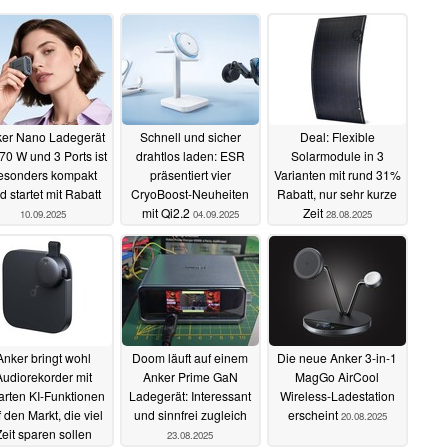
er Nano Ladegerät
Schnell und sicher
Deal: Flexible
 70 W und 3 Ports ist
drahtlos laden: ESR
Solarmodule in 3
esonders kompakt
präsentiert vier
Varianten mit rund 31%
d startet mit Rabatt
CryoBoost-Neuheiten
Rabatt, nur sehr kurze
mit Qi2.2
Zeit
10.09.2025
04.09.2025
28.08.2025
Anker bringt wohl
Doom läuft auf einem
Die neue Anker 3-in-1
Audiorekorder mit
Anker Prime GaN
MagGo AirCool
rten KI-Funktionen
Ladegerät: Interessant
Wireless-Ladestation
 den Markt, die viel
und sinnfrei zugleich
erscheint
20.08.2025
eit sparen sollen
23.08.2025