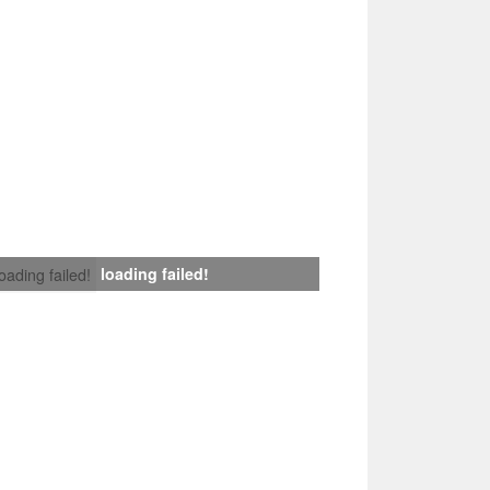
loading failed!
loading failed!