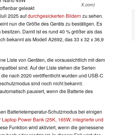
er Nano 45W
X.com)
offenbar geleakt
Juli 2025 auf
durchgesickerten Bildern
zu sehen.
eint nun die Größe des Geräts zu bestätigen. Es
besitzen. Damit ist es rund 40 % größer als das
ch bekannt als Modell A2692, das 33 x 32 x 36,9
ne Liste von Geräten, die voraussichtlich mit dem
atibel sind. Auf der Liste stehen die Serien
 die nach 2020 veröffentlicht wurden und USB-C
ieschutzmodus sind noch nicht bekannt.
utomatisch pausiert, wenn die Batterie des
inen Batterietemperatur-Schutzmodus bei einigen
r
Laptop Power Bank (25K, 165W, integrierte und
ese Funktion wird aktiviert, wenn die gemessene