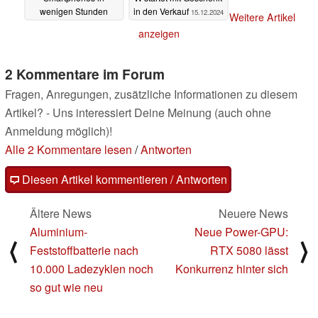
wenigen Stunden
in den Verkauf
15.12.2024
Weitere Artikel
komplett aufladen -
anzeigen
dank 360°-Zellen
02.01.2025
2 Kommentare im Forum
Fragen, Anregungen, zusätzliche Informationen zu diesem
Artikel? - Uns interessiert Deine Meinung (auch ohne
Anmeldung möglich)!
Alle 2 Kommentare lesen
/
Antworten
Diesen Artikel kommentieren / Antworten
Ältere News
Neuere News
Aluminium-
Neue Power-GPU:
⟨
⟩
Feststoffbatterie nach
RTX 5080 lässt
10.000 Ladezyklen noch
Konkurrenz hinter sich
so gut wie neu