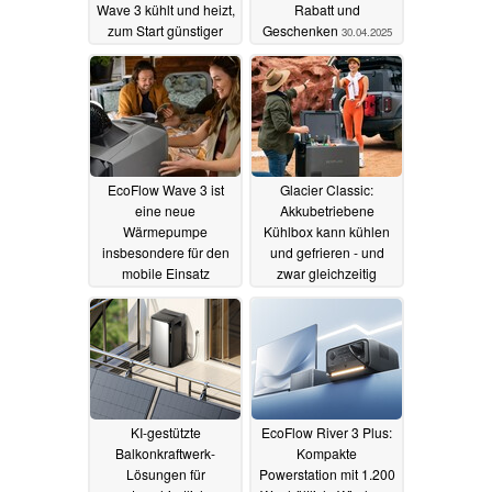
Wave 3 kühlt und heizt,
Rabatt und
zum Start günstiger
Geschenken
30.04.2025
12.05.2025
EcoFlow Wave 3 ist
Glacier Classic:
eine neue
Akkubetriebene
Wärmepumpe
Kühlbox kann kühlen
insbesondere für den
und gefrieren - und
mobile Einsatz
zwar gleichzeitig
21.04.2025
21.04.2025
KI-gestützte
EcoFlow River 3 Plus:
Balkonkraftwerk-
Kompakte
Lösungen für
Powerstation mit 1.200