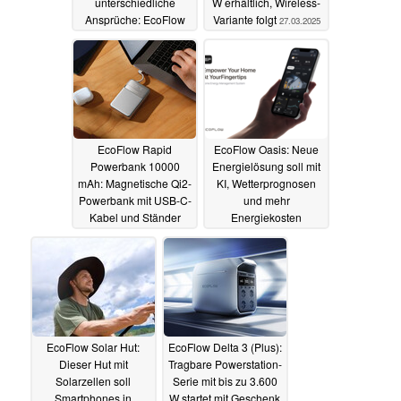
unterschiedliche
W erhältlich, Wireless-
Ansprüche: EcoFlow
Variante folgt
27.03.2025
präsentiert Stream
Serie
15.04.2025
EcoFlow Rapid
EcoFlow Oasis: Neue
Powerbank 10000
Energielösung soll mit
mAh: Magnetische Qi2-
KI, Wetterprognosen
Powerbank mit USB-C-
und mehr
Kabel und Ständer
Energiekosten
startet mit Geschenk
minimieren
05.01.2025
19.02.2025
EcoFlow Solar Hut:
EcoFlow Delta 3 (Plus):
Dieser Hut mit
Tragbare Powerstation-
Solarzellen soll
Serie mit bis zu 3.600
Smartphones in
W startet mit Geschenk