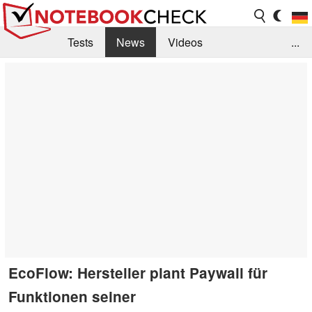
Tests
News
Videos
...
Benchmarks & Tech
Externe Tests
Kaufberatung
Deals
Suche
Jobs
Forum
EcoFlow: Hersteller plant Paywall für
Funktionen seiner