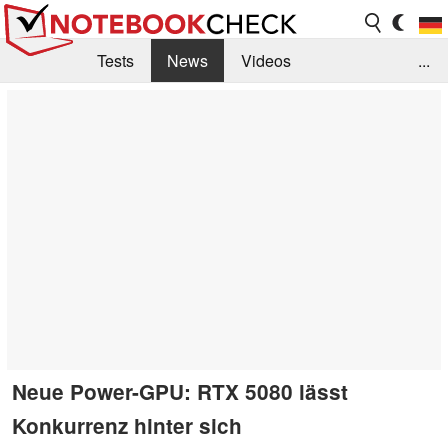
Tests
News
Videos
...
Benchmarks & Tech
Externe Tests
Kaufberatung
Deals
Suche
Jobs
Forum
Neue Power-GPU: RTX 5080 lässt
Konkurrenz hinter sich