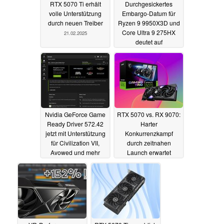
RTX 5070 Ti erhält
Durchgesickertes
volle Unterstützung
Embargo-Datum für
durch neuen Treiber
Ryzen 9 9950X3D und
Core Ultra 9 275HX
21.02.2025
deutet auf
Veröffentlichung Mitte
März hin
21.02.2025
Nvidia GeForce Game
RTX 5070 vs. RX 9070:
Ready Driver 572.42
Harter
jetzt mit Unterstützung
Konkurrenzkampf
für Civilization VII,
durch zeitnahen
Avowed und mehr
Launch erwartet
14.02.2025
13.02.2025