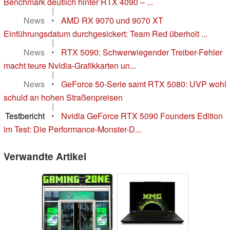
Benchmark deutlich hinter RTX 4090 – ...
|
News
•
AMD RX 9070 und 9070 XT
Einführungsdatum durchgesickert: Team Red überholt ...
|
News
•
RTX 5090: Schwerwiegender Treiber-Fehler
macht teure Nvidia-Grafikkarten un...
|
News
•
GeForce 50-Serie samt RTX 5080: UVP wohl
schuld an hohen Straßenpreisen
|
Testbericht
•
Nvidia GeForce RTX 5090 Founders Edition
im Test: Die Performance-Monster-D...
Verwandte Artikel