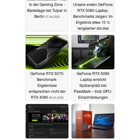
In der Gaming Zone -
Unsere ersten GeForce
Backstage bei Tulpar in
RTX 5080-Laptop-
Berlin
Benchmarks zeigen: Im
07.04.2025
Ergebnis etwa 10 %
langsamer als das
mobile RTX
02.04.2025
GeForce RTX 5070:
GeForce RTX 5090
Benchmark-
Laptop erreicht
Ergebnisse
Spitzenplatz bei
entsprechen nicht der
PassMark – trotz GPU-
RTX 4090
Einschränkungen
06.03.2025
26.02.2025