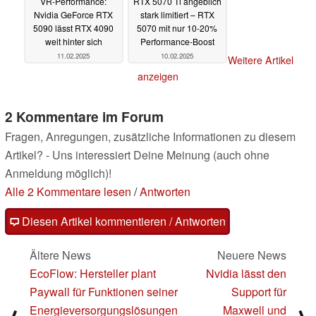
VR-Performance:
RTX 5070 Ti angeblich
Nvidia GeForce RTX
stark limitiert – RTX
5090 lässt RTX 4090
5070 mit nur 10-20%
weit hinter sich
Performance-Boost
11.02.2025
10.02.2025
Weitere Artikel
anzeigen
2 Kommentare im Forum
Fragen, Anregungen, zusätzliche Informationen zu diesem
Artikel? - Uns interessiert Deine Meinung (auch ohne
Anmeldung möglich)!
Alle 2 Kommentare lesen
/
Antworten
Diesen Artikel kommentieren / Antworten
Ältere News
Neuere News
EcoFlow: Hersteller plant
Nvidia lässt den
Paywall für Funktionen seiner
Support für
Energieversorgungslösungen
Maxwell und