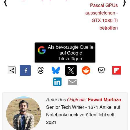
⟨
⟩
Pascal GPUs
ausschleichen -
GTX 1080 Ti
betroffen
Als bevorzugte Quelle
auf Google
hinzufügen
Autor des
Originals
:
Fawad Murtaza
-
Senior Tech Writer
- 1671 Artikel auf
Notebookcheck veröffentlicht
seit
2021