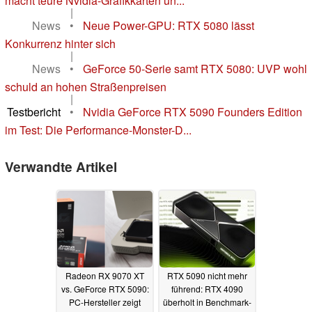
macht teure Nvidia-Grafikkarten un...
|
News
•
Neue Power-GPU: RTX 5080 lässt
Konkurrenz hinter sich
|
News
•
GeForce 50-Serie samt RTX 5080: UVP wohl
schuld an hohen Straßenpreisen
|
Testbericht
•
Nvidia GeForce RTX 5090 Founders Edition
im Test: Die Performance-Monster-D...
Verwandte Artikel
Radeon RX 9070 XT
RTX 5090 nicht mehr
vs. GeForce RTX 5090:
führend: RTX 4090
PC-Hersteller zeigt
überholt in Benchmark-