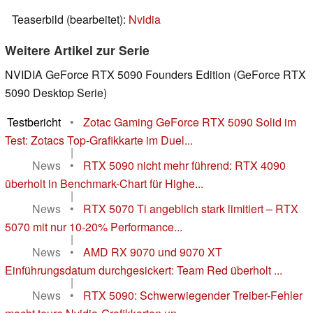
Teaserbild (bearbeitet):
Nvidia
Weitere Artikel zur Serie
NVIDIA GeForce RTX 5090 Founders Edition (GeForce RTX
5090 Desktop Serie)
Testbericht
•
Zotac Gaming GeForce RTX 5090 Solid im
Test: Zotacs Top-Grafikkarte im Duel...
|
News
•
RTX 5090 nicht mehr führend: RTX 4090
überholt in Benchmark-Chart für Highe...
|
News
•
RTX 5070 Ti angeblich stark limitiert – RTX
5070 mit nur 10-20% Performance...
|
News
•
AMD RX 9070 und 9070 XT
Einführungsdatum durchgesickert: Team Red überholt ...
|
News
•
RTX 5090: Schwerwiegender Treiber-Fehler