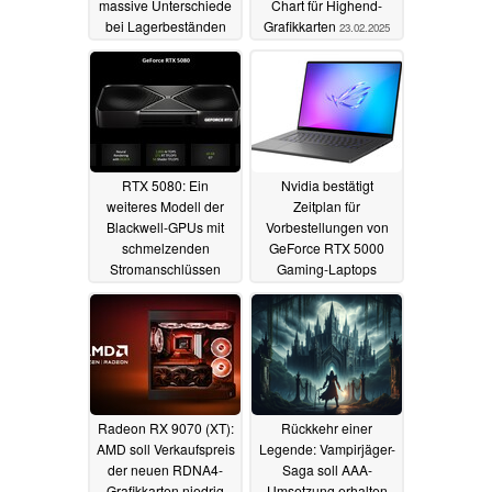
massive Unterschiede
Chart für Highend-
bei Lagerbeständen
Grafikkarten
23.02.2025
16.03.2025
RTX 5080: Ein
Nvidia bestätigt
weiteres Modell der
Zeitplan für
Blackwell-GPUs mit
Vorbestellungen von
schmelzenden
GeForce RTX 5000
Stromanschlüssen
Gaming-Laptops
13.02.2025
11.02.2025
Radeon RX 9070 (XT):
Rückkehr einer
AMD soll Verkaufspreis
Legende: Vampirjäger-
der neuen RDNA4-
Saga soll AAA-
Grafikkarten niedrig
Umsetzung erhalten