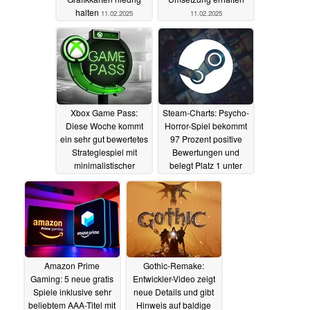
halten
11.02.2025
11.02.2025
Xbox Game Pass:
Steam-Charts: Psycho-
Diese Woche kommt
Horror-Spiel bekommt
ein sehr gut bewertetes
97 Prozent positive
Strategiespiel mit
Bewertungen und
minimalistischer
belegt Platz 1 unter
Steuerung
„Neu und angesagt“
10.02.2025
10.02.2025
Amazon Prime
Gothic-Remake:
Gaming: 5 neue gratis
Entwickler-Video zeigt
Spiele inklusive sehr
neue Details und gibt
beliebtem AAA-Titel mit
Hinweis auf baldige