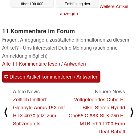
über 100.000
Enthüllung des
Weitere Artikel
Rezensionen
Release-Datums
08.02.2025
anzeigen
08.02.2025
11 Kommentare im Forum
Fragen, Anregungen, zusätzliche Informationen zu diesem
Artikel? - Uns interessiert Deine Meinung (auch ohne
Anmeldung möglich)!
Alle 11 Kommentare lesen
/
Antworten
Diesen Artikel kommentieren / Antworten
Ältere News
Neuere News
Zeitlich limitiert:
Vollgefedertes Cube-E-
Gigabyte Aorus 15X mit
Bike: Stereo Hybrid
⟨
⟩
RTX 4070 jetzt zum
One55 C:68X SLX 750 E-
Spitzenpreis
MTB erhält 700 Euro
Deal-Rabatt