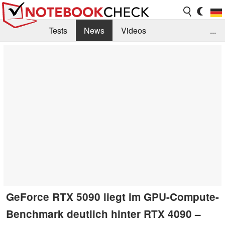
Tests
News
Videos
...
Benchmarks & Tech
Externe Tests
Kaufberatung
Deals
Suche
Jobs
Forum
GeForce RTX 5090 liegt im GPU-Compute-
Benchmark deutlich hinter RTX 4090 –