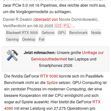
zwar PCIe 5.0 mit 16 Pipelines, dies reichte aber nicht aus,
um die Vorgängermodelle zu schlagen.
Daniel R Deakin (
übersetzt von
Nicole Dominikowski),
Veröffentlicht am
08.02.2025
🇺🇸
🇵🇱
...
Blackwell RTX 5000
Geforce
GPU
Benchmark
Nvidia
Gaming
Desktop
Fail
Jetzt mitmachen:
Unsere große
Umfrage zur
Servicezufriedenheit
bei Laptops und
Smartphones 2026
Die Nvidia GeForce
RTX 5090
konnte sich im PassMark-
Benchmark nicht an die
Spitze
setzen. GPU-Computing ist
ein zentraler Prozess im modernen Computing, der eine
bessere Kooperation mit der CPU ermöglicht und sich
sogar auf Spiele auswirkt. Hier bleibt die GeForce
RTX
4090
mit einer Leistung von 27.275 Operationen pro