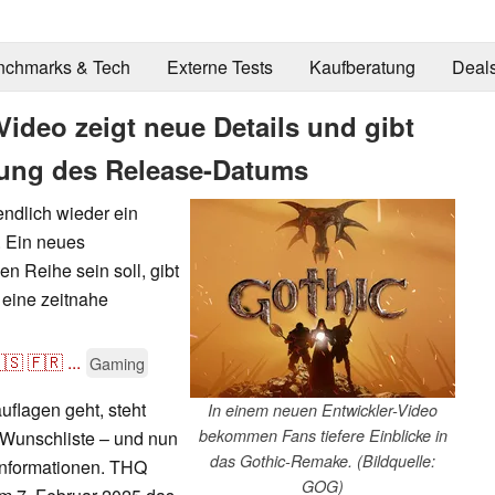
nchmarks & Tech
Externe Tests
Kaufberatung
Deal
ideo zeigt neue Details und gibt
lung des Release-Datums
endlich wieder ein
 Ein neues
en Reihe sein soll, gibt
 eine zeitnahe
🇸
🇫🇷
...
Gaming
flagen geht, steht
In einem neuen Entwickler-Video
bekommen Fans tiefere Einblicke in
r Wunschliste – und nun
das Gothic-Remake. (Bildquelle:
 Informationen. THQ
GOG)