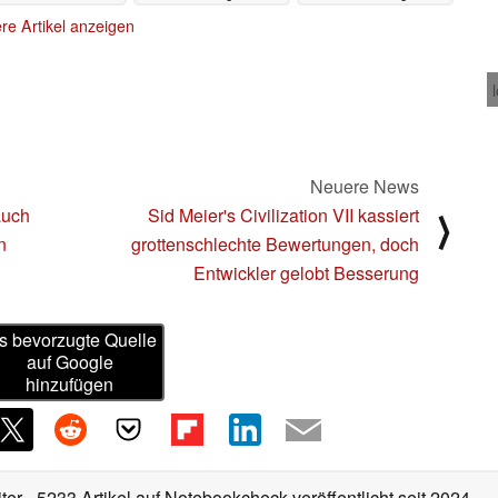
Besserung
08.02.2025
08.02.2025
re Artikel anzeigen
Neuere News
auch
Sid Meier's Civilization VII kassiert
⟩
n
grottenschlechte Bewertungen, doch
Entwickler gelobt Besserung
s bevorzugte Quelle
auf Google
hinzufügen
iter
- 5233 Artikel auf Notebookcheck veröffentlicht
seit 2024