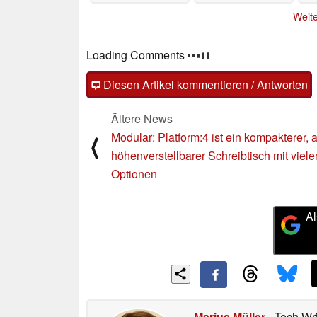
Rezensionen
gegen RTX 4070 Ti an
08.02.2025
Weite
08.02.2025
Loading Comments
Diesen Artikel kommentieren / Antworten
Ältere News
Modular: Platform:4 ist ein kompakterer, 
⟨
höhenverstellbarer Schreibtisch mit viele
Optionen
Al
Marius Müller
- Tech Wr