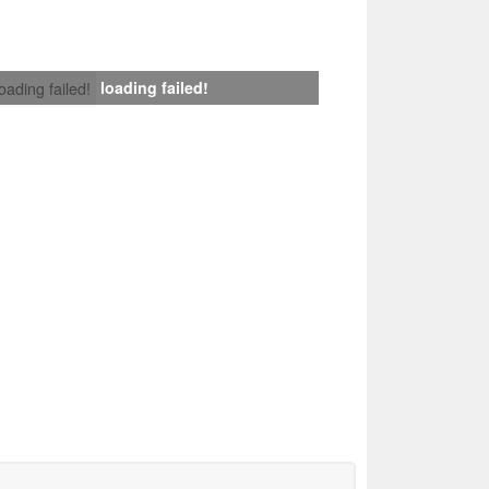
loading failed!
loading failed!