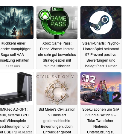
Rückkehr einer
Xbox Game Pass:
Steam-Charts: Psycho-
ende: Vampirjäger-
Diese Woche kommt
Horror-Spiel bekommt
Saga soll AAA-
ein sehr gut bewertetes
97 Prozent positive
msetzung erhalten
Strategiespiel mit
Bewertungen und
minimalistischer
belegt Platz 1 unter
11.02.2025
Steuerung
„Neu und angesagt“
10.02.2025
10.02.2025
GMKTec AD-GP1:
Sid Meier's Civilization
Spekulationen um GTA
eue, externe GPU
VII kassiert
6 für die Switch 2 –
soll Videospiele
grottenschlechte
Take-Two sichert
eschleunigen und
Bewertungen, doch
Nintendo
tet USB PD
Entwickler gelobt
Unterstützung zu
08.02.2025