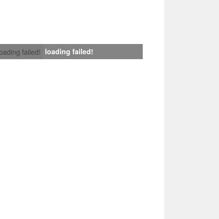
loading failed!
loading failed!