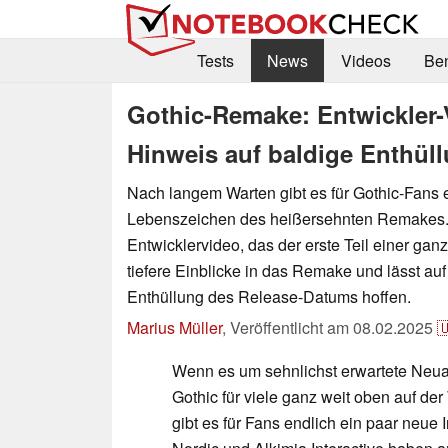
Tests
News
Videos
Be
Gothic-Remake: Entwickler-V
Hinweis auf baldige Enthül
Nach langem Warten gibt es für Gothic-Fans 
Lebenszeichen des heißersehnten Remakes.
Entwicklervideo, das der erste Teil einer ganz
tiefere Einblicke in das Remake und lässt auf
Enthüllung des Release-Datums hoffen.
Marius Müller
,
Veröffentlicht am
08.02.2025

Wenn es um sehnlichst erwartete Neuau
Gothic für viele ganz weit oben auf de
gibt es für Fans endlich ein paar neue