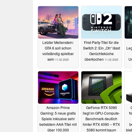
Letzter Meilenstein:
First-Party-Titel für die
GTA 6 soll schon
Switch 2: Ein „Oh“ lässt
Leg
vollständig spielbar
Gerüchteküche
sein
überkochen
U
11.02.2025
11.02.2025
Amazon Prime
GeForce RTX 5090
Gaming: 5 neue gratis
liegt im GPU-Compute-
N
Spiele inklusive sehr
Benchmark deutlich
beliebtem AAA-Titel mit
hinter RTX 4090 – RTX
b
über 100.000
5080 kommt kaum
bie