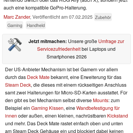
auch eine kompatible GoPro-Halterung.
Marc Zander
,
Veröffentlicht am
07.02.2025
Zubehör
Gaming
Handheld
Jetzt mitmachen:
Unsere große
Umfrage zur
Servicezufriedenheit
bei Laptops und
Smartphones 2026
Der US-Anbieter Mechanism ist bei Gamern vor allem
durch das
Deck Mate
bekannt, eine Erweiterung für das
Steam Deck
, die dieses mit einem rückseitigen Anschluss
samt zwei Halterungen für Micro-SD-Karten ausstattet. Für
den gibt es bei Mechanism selbst diverse
Mounts
: zum
Beispiel ein
Gaming Kissen
, eine
Wandbefestigung für
innen
oder außen, einen kleinen, nachrüstbaren
Kickstand
und mehr. Das Deck Mate rastet einfach oben und unten
am Steam Deck Gehäuse ein und blockiert dabei keinen