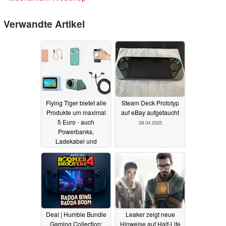
Verwandte Artikel
Flying Tiger bietet alle
Steam Deck Prototyp
Produkte um maximal
auf eBay aufgetaucht
5 Euro - auch
09.04.2025
Powerbanks,
Ladekabel und
Smartphone-Zubehör
08.03.2026
Deal | Humble Bundle
Leaker zeigt neue
Gaming Collection:
Hinweise auf Half-Life