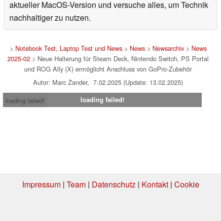
aktueller MacOS-Version und versuche alles, um Technik
nachhaltiger zu nutzen.
>
Notebook Test, Laptop Test und News
>
News
>
Newsarchiv
>
News
2025-02
> Neue Halterung für Steam Deck, Nintendo Switch, PS Portal
und ROG Ally (X) ermöglicht Anschluss von GoPro-Zubehör
Autor: Marc Zander, 7.02.2025 (Update: 13.02.2025)
loading failed!
loading failed!
Impressum
|
Team
|
Datenschutz
|
Kontakt
|
Cookie
Einstellungen
| 04.08.2026 18:24
* Beim Kauf über einen Affiliate-Link kann Notebookcheck eine Vergütung
erhalten. Vielen Dank für Ihre Unterstützung!.