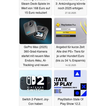
Steam Deck-Spiele im
3: Ankündigung könnte
Wert von 168 Euro auf
noch 2025 erfolgen
15 Euro reduziert
27.02.2025
07.04.2025
GoPro Max (2025)
Angebot für kurze Zeit:
360-Grad-Kamera
Alle drei PS+ Tiers für
startet mit neuem Max
je unter Hundert Euro
Enduro Akku, AI-
(bis zu 34 % Ersparnis)
Tracking und neuen
14.02.2025
Features
19.02.2025
Switch 2-Patent: Joy-
PlayStation State Of
Con haben
Play Show 12.2.