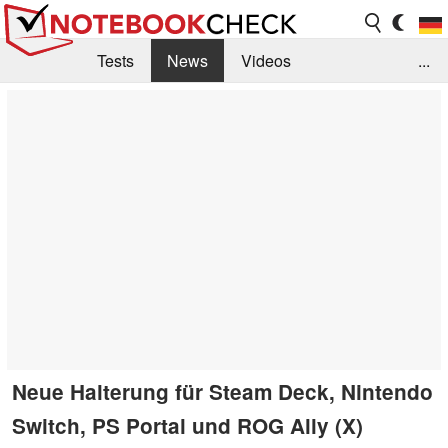
Tests
News
Videos
...
Benchmarks & Tech
Externe Tests
Kaufberatung
Deals
Suche
Jobs
Forum
Neue Halterung für Steam Deck, Nintendo
Switch, PS Portal und ROG Ally (X)