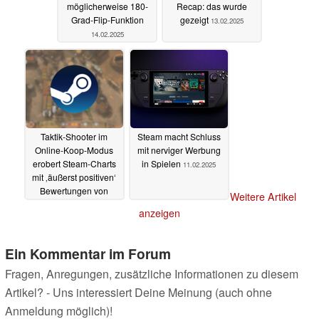
möglicherweise 180-
Recap: das wurde
Grad-Flip-Funktion
gezeigt
13.02.2025
14.02.2025
Taktik-Shooter im
Steam macht Schluss
Online-Koop-Modus
mit nerviger Werbung
erobert Steam-Charts
in Spielen
11.02.2025
mit ‚äußerst positiven‘
Bewertungen von
Weitere Artikel
8.000 Spielern
anzeigen
11.02.2025
Ein Kommentar im Forum
Fragen, Anregungen, zusätzliche Informationen zu diesem
Artikel? - Uns interessiert Deine Meinung (auch ohne
Anmeldung möglich)!