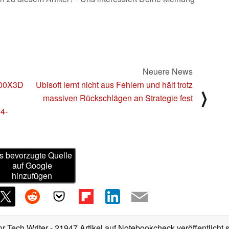
Neuere News
900X3D
Ubisoft lernt nicht aus Fehlern und hält trotz
⟩
massiven Rückschlägen an Strategie fest
4-
s bevorzugte Quelle
auf Google
hinzufügen
or Tech Writer
- 21947 Artikel auf Notebookcheck veröffentlicht
s