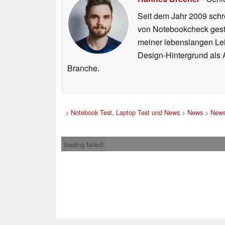
Seit dem Jahr 2009 schre
von Notebookcheck gest
meiner lebenslangen Lei
Design-Hintergrund als A
Branche.
>
Notebook Test, Laptop Test und News
>
News
>
News
loading failed!