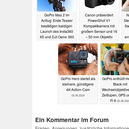
GoPro Max 2 im
Canon präsentiert
N
Anflug: Erste Teaser
PowerShot V1
St
bestätigen baldigen
Kompaktkamera mit
Sw
Launch des Insta360
großem Sensor und 16
X5 und DJI Osmo 360
– 50 mm Objektiv
er
Konkurrenten
v
06.07.2025
20.02.2025
GoPro Hero startet als
GoPro enthüllt H
kleinere, günstigere
Black mit
4K-Action-Cam
Wechselobjektive
Zeitlupen, GPS u
05.09.2024
Fi 6
05.09.202
Ein Kommentar im Forum
Fragen, Anregungen, zusätzliche Informatione