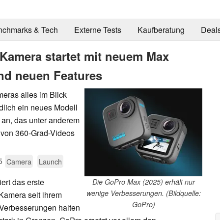
nchmarks & Tech
Externe Tests
Kaufberatung
Deal
Kamera startet mit neuem Max
nd neuen Features
eras alles im Blick
dlich ein neues Modell
 an, das unter anderem
n von 360-Grad-Videos
5
Camera
Launch
ert das erste
Die GoPro Max (2025) erhält nur
wenige Verbesserungen. (Bildquelle:
Kamera seit ihrem
GoPro)
 Verbesserungen halten