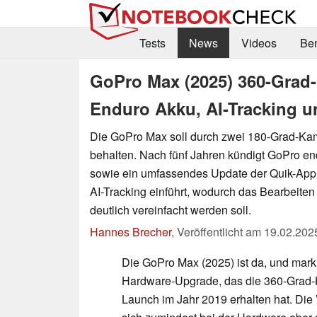
Tests
News
Videos
Be
GoPro Max (2025) 360-Grad-
Enduro Akku, AI-Tracking u
Die GoPro Max soll durch zwei 180-Grad-Kam
behalten. Nach fünf Jahren kündigt GoPro en
sowie ein umfassendes Update der Quik-App
AI-Tracking einführt, wodurch das Bearbeite
deutlich vereinfacht werden soll.
Hannes Brecher
,
Veröffentlicht am
19.02.202
Die GoPro Max (2025) ist da, und marki
Hardware-Upgrade, das die 360-Grad-
Launch im Jahr 2019 erhalten hat. Die