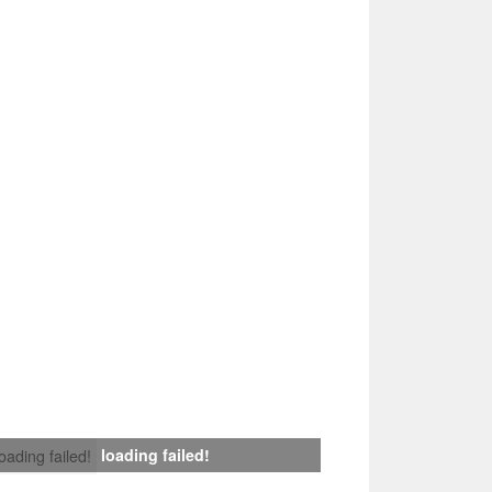
loading failed!
loading failed!