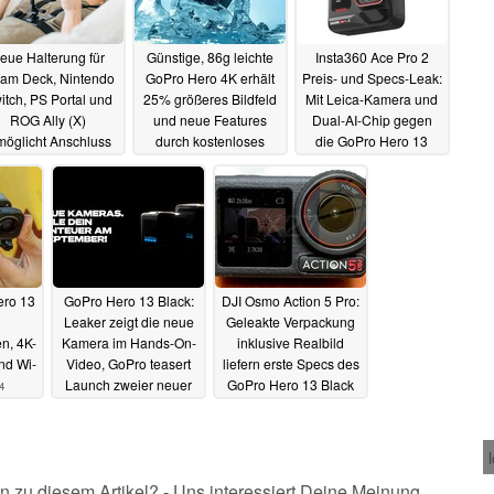
eue Halterung für
Günstige, 86g leichte
Insta360 Ace Pro 2
eam Deck, Nintendo
GoPro Hero 4K erhält
Preis- und Specs-Leak:
itch, PS Portal und
25% größeres Bildfeld
Mit Leica-Kamera und
ROG Ally (X)
und neue Features
Dual-AI-Chip gegen
möglicht Anschluss
durch kostenloses
die GoPro Hero 13
on GoPro-Zubehör
Update
Black Actioncam
30.01.2025
07.02.2025
29.09.2024
ero 13
GoPro Hero 13 Black:
DJI Osmo Action 5 Pro:
Leaker zeigt die neue
Geleakte Verpackung
n, 4K-
Kamera im Hands-On-
inklusive Realbild
nd Wi-
Video, GoPro teasert
liefern erste Specs des
Launch zweier neuer
GoPro Hero 13 Black
4
Actioncams
Gegners
01.09.2024
30.08.2024
n zu diesem Artikel? - Uns interessiert Deine Meinung