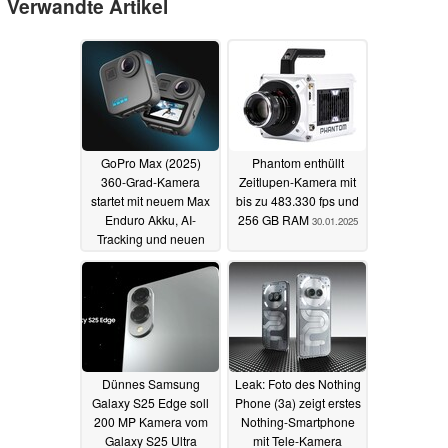
Verwandte Artikel
GoPro Max (2025)
Phantom enthüllt
360-Grad-Kamera
Zeitlupen-Kamera mit
startet mit neuem Max
bis zu 483.330 fps und
Enduro Akku, AI-
256 GB RAM
30.01.2025
Tracking und neuen
Features
19.02.2025
Dünnes Samsung
Leak: Foto des Nothing
Galaxy S25 Edge soll
Phone (3a) zeigt erstes
200 MP Kamera vom
Nothing-Smartphone
Galaxy S25 Ultra
mit Tele-Kamera