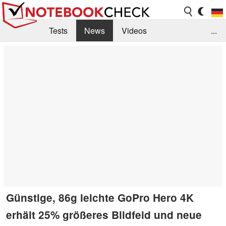
Tests
News
Videos
...
Benchmarks & Tech
Externe Tests
Kaufberatung
Deals
Suche
Jobs
Forum
Günstige, 86g leichte GoPro Hero 4K
erhält 25% größeres Bildfeld und neue