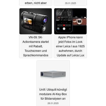
erben, nicht aber
29.01.2025
cooles Display-Feature
30.01.2025
VN-09: 5K-
Apple iPhone kann
Actionkamera startet
jetzt Fotos im Look
mit Rabatt,
einer Leica I aus 1925
Touchscreen und
aufnehmen, durch
Sprachkommandos
Update auf Leica Lux
1.4
29.01.2025
28.01.2025
Unifi: Ubiquiti kündigt
modulare AI-Key-Box
für Bildanalysen an
28.01.2025