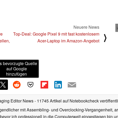
Neuere News
re
Top-Deal: Google Pixel 9 mit fast kostenlosem
⟩
llen,
Acer-Laptop im Amazon-Angebot
s bevorzugte Quelle
auf Google
hinzufügen
aging Editor News
- 11745 Artikel auf Notebookcheck veröffentl
gendlicher mit Assembling- und Overclocking-Vergangenheit, arb
 bevor ich professionell in die Computerwelt eingestiegen bin 