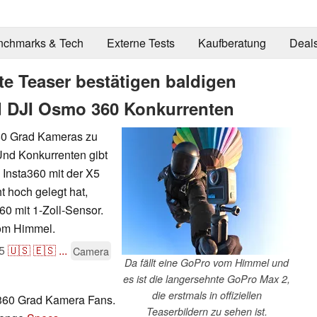
nchmarks & Tech
Externe Tests
Kaufberatung
Deal
te Teaser bestätigen baldigen
d DJI Osmo 360 Konkurrenten
360 Grad Kameras zu
Und Konkurrenten gibt
Insta360 mit der X5
 hoch gelegt hat,
60 mit 1-Zoll-Sensor.
vom Himmel.
5
🇺🇸
🇪🇸
...
Camera
Da fällt eine GoPro vom Himmel und
es ist die langersehnte GoPro Max 2,
die erstmals in offiziellen
360 Grad Kamera Fans.
Teaserbildern zu sehen ist.