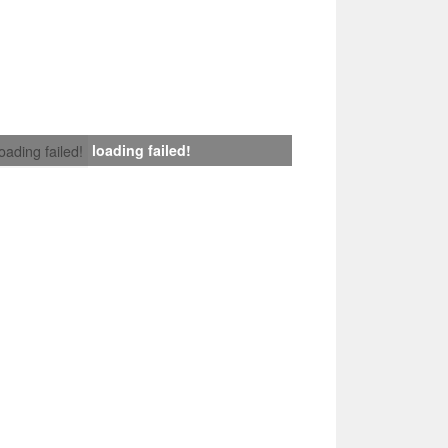
loading failed!
loading failed!