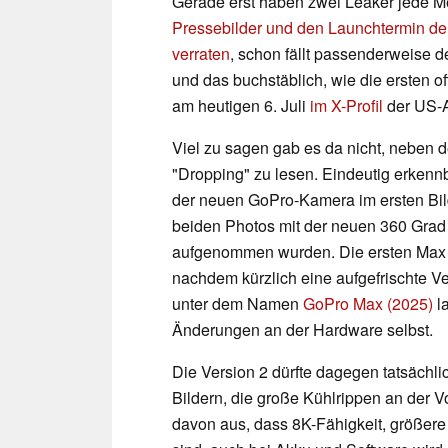
Gerade erst haben zwei Leaker jede 
Pressebilder und den Launchtermin d
verraten
, schon fällt passenderweise
und das buchstäblich, wie die ersten of
am heutigen 6. Juli
im X-Profil
der US-A
Viel zu sagen gab es da nicht, neben d
"Dropping" zu lesen. Eindeutig erkennba
der neuen GoPro-Kamera im ersten Bi
beiden Photos mit der neuen 360 Gra
aufgenommen wurden. Die ersten Max 
nachdem kürzlich eine aufgefrischte 
unter dem Namen
GoPro Max (2025)
l
Änderungen an der Hardware selbst.
Die Version 2 dürfte dagegen tatsächli
Bildern, die große Kühlrippen an der 
davon aus, dass 8K-Fähigkeit, größere