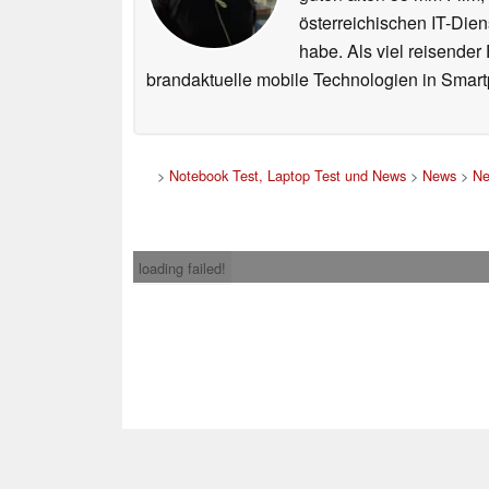
österreichischen IT-Dien
habe. Als viel reisender
brandaktuelle mobile Technologien in Smart
>
Notebook Test, Laptop Test und News
>
News
>
Ne
loading failed!
Impress
* Beim Kauf über ein