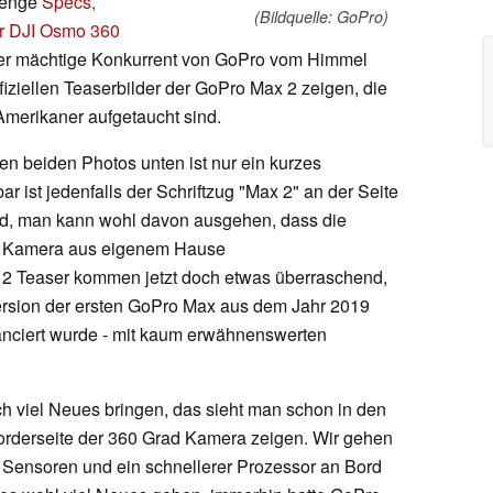
Menge
Specs,
(Bildquelle: GoPro)
er DJI Osmo 360
 der mächtige Konkurrent von GoPro vom Himmel
fiziellen Teaserbilder der GoPro Max 2 zeigen, die
merikaner aufgetaucht sind.
en beiden Photos unten ist nur ein kurzes
r ist jedenfalls der Schriftzug "Max 2" an der Seite
ld, man kann wohl davon ausgehen, dass die
d Kamera aus eigenem Hause
2 Teaser kommen jetzt doch etwas überraschend,
Version der ersten GoPro Max aus dem Jahr 2019
anciert wurde - mit kaum erwähnenswerten
ch viel Neues bringen, das sieht man schon in den
Vorderseite der 360 Grad Kamera zeigen. Wir gehen
 Sensoren und ein schnellerer Prozessor an Bord