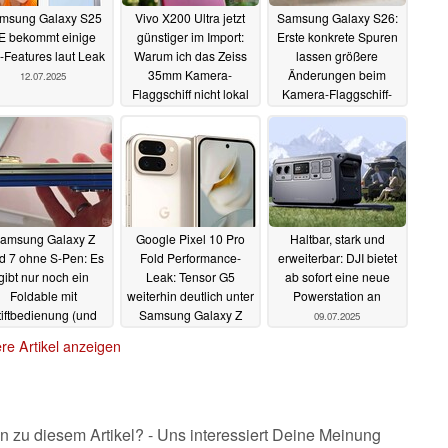
msung Galaxy S25
Vivo X200 Ultra jetzt
Samsung Galaxy S26:
E bekommt einige
günstiger im Import:
Erste konkrete Spuren
-Features laut Leak
Warum ich das Zeiss
lassen größere
35mm Kamera-
Änderungen beim
12.07.2025
Flaggschiff nicht lokal
Kamera-Flaggschiff-
in China gekauft habe
Lineup erwarten
12.07.2025
11.07.2025
amsung Galaxy Z
Google Pixel 10 Pro
Haltbar, stark und
d 7 ohne S-Pen: Es
Fold Performance-
erweiterbar: DJI bietet
gibt nur noch ein
Leak: Tensor G5
ab sofort eine neue
Foldable mit
weiterhin deutlich unter
Powerstation an
tiftbedienung (und
Samsung Galaxy Z
09.07.2025
eiteren Vorteilen)
Fold 7 Niveau
10.07.2025
re Artikel anzeigen
10.07.2025
n zu diesem Artikel? - Uns interessiert Deine Meinung