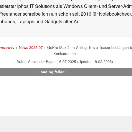
stleister Iphos IT Solutions als Windows Client- und Server-Ad
 Freelancer schreibe ich nun schon seit 2016 für Notebookcheck
phones, Laptops und Gadgets aller Art.
wsarchiv
>
News 2025-07
> GoPro Max 2 im Anflug: Erste Teaser bestätigen 
Konkurrenten
Autor: Alexander Fagot, 6.07.2025 (Update: 18.02.2026)
loading failed!
um
|
Team
|
Datenschutz
|
Kontakt
|
Cookie Einstellungen
| 07.08
en Affiliate-Link kann Notebookcheck eine Vergütung erhalten. Vielen Dank für