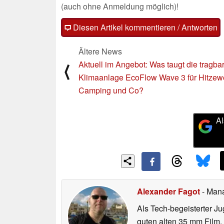
(auch ohne Anmeldung möglich)!
Diesen Artikel kommentieren / Antworten
Ältere News
Aktuell im Angebot: Was taugt die tragba
⟨
Klimaanlage EcoFlow Wave 3 für Hitzewe
Camping und Co?
Al
Alexander Fagot
- Man
Als Tech-begeisterter Ju
guten alten 35 mm Film,