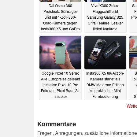
DJI Osmo 360
Vivo X300 Zeiss-
Sa
Preisleak: Günstiger
Flaggschiff erbt
F
und mit 1-Zoll-360-
Samsung Galaxy S25
Pro
Grad-Kamera gegen
Ultra Feature: Leaker
Insta360 X5 und GoPro
liefert konkrete
Max 2
Kamera-Specs
19.07.2025
14.07.2025
Google Pixel 10 Serie:
Insta360 X5 8K-Action-
S
Alle Europreise geleakt
Kamera startet als
Fol
inklusive Pixel 10 Pro
BMW Motorrad Edition
Fold und Pixel Buds 2a
mit praktischer Mini-
Fernbedienung
S
11.07.2025
w
10.07.2025
Weite
Kommentare
Fragen, Anregungen, zusätzliche Informatione