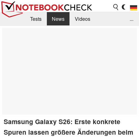
Tests
News
Videos
...
Benchmarks & Tech
Externe Tests
Kaufberatung
Deals
Suche
Jobs
Forum
Samsung Galaxy S26: Erste konkrete
Spuren lassen größere Änderungen beim