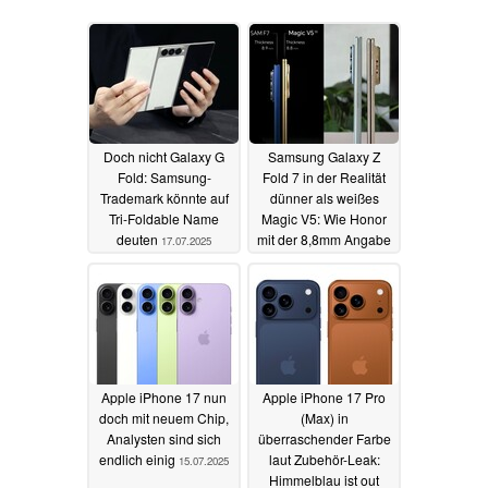
Doch nicht Galaxy G
Samsung Galaxy Z
Fold: Samsung-
Fold 7 in der Realität
Trademark könnte auf
dünner als weißes
Tri-Foldable Name
Magic V5: Wie Honor
deuten
mit der 8,8mm Angabe
17.07.2025
schwindelt
16.07.2025
Apple iPhone 17 nun
Apple iPhone 17 Pro
doch mit neuem Chip,
(Max) in
Analysten sind sich
überraschender Farbe
endlich einig
laut Zubehör-Leak:
15.07.2025
Himmelblau ist out