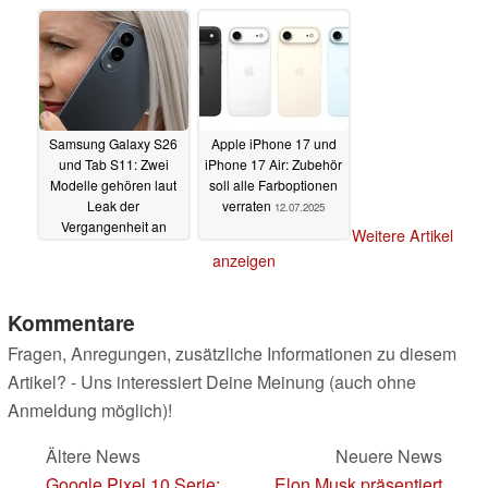
Kamera-Specs
2026 Launch geleakt
14.07.2025
14.07.2025
Samsung Galaxy S26
Apple iPhone 17 und
und Tab S11: Zwei
iPhone 17 Air: Zubehör
Modelle gehören laut
soll alle Farboptionen
Leak der
verraten
12.07.2025
Vergangenheit an
Weitere Artikel
13.07.2025
anzeigen
Kommentare
Fragen, Anregungen, zusätzliche Informationen zu diesem
Artikel? - Uns interessiert Deine Meinung (auch ohne
Anmeldung möglich)!
Ältere News
Neuere News
Google Pixel 10 Serie:
Elon Musk präsentiert