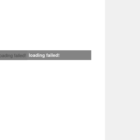
loading failed!
loading failed!