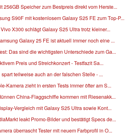
 256GB Speicher zum Bestpreis direkt vom Herste...
ung S90F mit kostenlosem Galaxy S25 FE zum Top-P...
vo X300 schlägt Galaxy S25 Ultra trotz kleiner...
msung Galaxy 25 FE ist aktuell immer noch eine ...
t: Das sind die wichtigsten Unterschiede zum Ga...
tivem Preis und Streichkonzert - Testfazit Sa...
part teilweise auch an der falschen Stelle - ...
-Kamera zieht in ersten Tests immer öfter am S...
 dünnen China-Flaggschiffe kommen mit Riesenakk...
play-Vergleich mit Galaxy S25 Ultra sowie Kont...
Markt leakt Promo-Bilder und bestätigt Specs de...
ra überrascht Tester mit neuem Farbprofil in O...