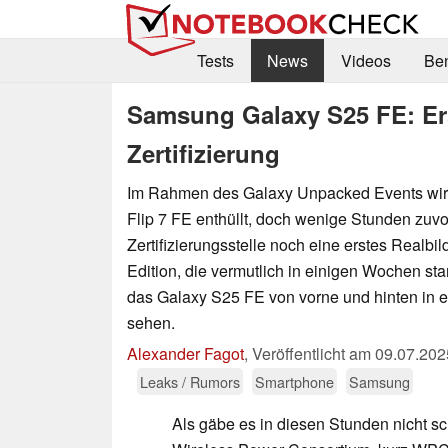
Tests
News
Videos
Be
Samsung Galaxy S25 FE: Ers
Zertifizierung
Im Rahmen des Galaxy Unpacked Events wir
Flip 7 FE enthüllt, doch wenige Stunden zuvor
Zertifizierungsstelle noch eine erstes Realbil
Edition, die vermutlich in einigen Wochen star
das Galaxy S25 FE von vorne und hinten in 
sehen.
Alexander Fagot
,
Veröffentlicht am
09.07.202
Leaks / Rumors
Smartphone
Samsung
Als gäbe es in diesen Stunden nicht 