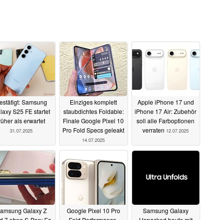
estätigt: Samsung
Einziges komplett
Apple iPhone 17 und
laxy S25 FE startet
staubdichtes Foldable:
iPhone 17 Air: Zubehör
rüher als erwartet
Finale Google Pixel 10
soll alle Farboptionen
Pro Fold Specs geleakt
verraten
31.07.2025
12.07.2025
14.07.2025
amsung Galaxy Z
Google Pixel 10 Pro
Samsung Galaxy
d 7 ohne S-Pen: Es
Fold Performance-
Unpacked heute mit