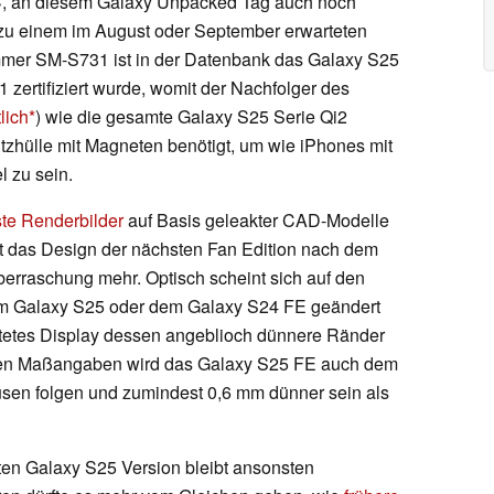
, an diesem Galaxy Unpacked Tag auch noch
zu einem im August oder September erwarteten
er SM-S731 ist in der Datenbank das Galaxy S25
1 zertifiziert wurde, womit der Nachfolger des
lich
) wie die gesamte Galaxy S25 Serie Qi2
utzhülle mit Magneten benötigt, um wie iPhones mit
 zu sein.
ste Renderbilder
auf Basis geleakter CAD-Modelle
t das Design der nächsten Fan Edition nach dem
berraschung mehr. Optisch scheint sich auf den
em Galaxy S25 oder dem Galaxy S24 FE geändert
tetes Display dessen angeblioch dünnere Ränder
akten Maßangaben wird das Galaxy S25 FE auch dem
en folgen und zumindest 0,6 mm dünner sein als
ten Galaxy S25 Version bleibt ansonsten