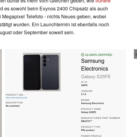
eren dürfte es mehr vom Gleichen geben, wie
frühere
d es sowohl beim Exynos 2400 Chipsatz als auch
 Megapixel Telefoto - nichts Neues geben, wobei
stätigt wurden. Ein Launchtermin ist ebenfalls noch
August oder September soweit sein.