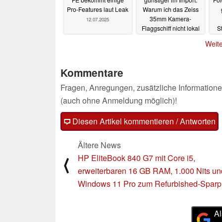
Pro-Features laut Leak
Warum ich das Zeiss
35mm Kamera-
12.07.2025
Flaggschiff nicht lokal
S
in China gekauft habe
w
Weite
12.07.2025
Kommentare
Fragen, Anregungen, zusätzliche Informatione
(auch ohne Anmeldung möglich)!
Diesen Artikel kommentieren / Antworten
Ältere News
HP EliteBook 840 G7 mit Core i5,
⟨
erweiterbaren 16 GB RAM, 1.000 Nits un
Windows 11 Pro zum Refurbished-Sparp
Al