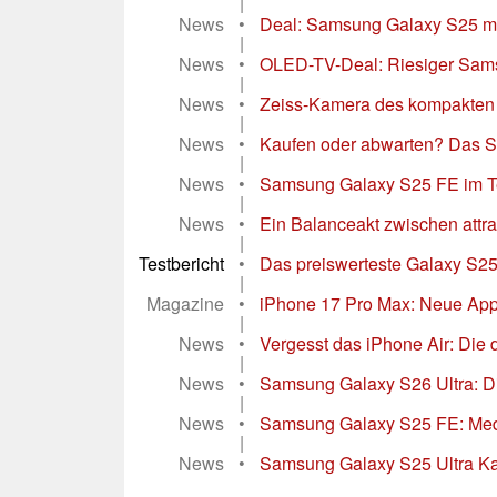
|
News
•
Deal: Samsung Galaxy S25 mit
|
News
•
OLED-TV-Deal: Riesiger Sams
|
News
•
Zeiss-Kamera des kompakten Vi
|
News
•
Kaufen oder abwarten? Das Sa
|
News
•
Samsung Galaxy S25 FE im Tes
|
News
•
Ein Balanceakt zwischen attrak
|
Testbericht
•
Das preiswerteste Galaxy S25 s
|
Magazine
•
iPhone 17 Pro Max: Neue Apple
|
News
•
Vergesst das iPhone Air: Die
|
News
•
Samsung Galaxy S26 Ultra: Dis
|
News
•
Samsung Galaxy S25 FE: Media
|
News
•
Samsung Galaxy S25 Ultra Kame
...