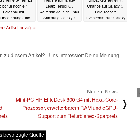
gibt nur noch ein
Leak: Tensor G5
Chance auf Galaxy G
Foldable mit
weiterhin deutlich unter
Fold Teaser:
tiftbedienung (und
Samsung Galaxy Z
Livestream zum Galaxy
eiteren Vorteilen)
Fold 7 Niveau
Z 7 und Watch 8
10.07.2025
re Artikel anzeigen
Launch hier
10.07.2025
09.07.2025
n zu diesem Artikel? - Uns interessiert Deine Meinung
Neuere News
Mini-PC HP EliteDesk 800 G4 mit Hexa-Core-
⟩
d
Prozessor, erweiterbarem RAM und eGPU-
reis
Support zum Refurbished-Sparpreis
s bevorzugte Quelle