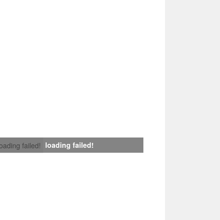
loading failed!
loading failed!