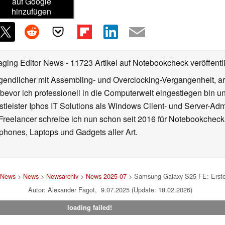
auf Google
hinzufügen
aging Editor News
- 11723 Artikel auf Notebookcheck veröffentl
gendlicher mit Assembling- und Overclocking-Vergangenheit, arb
 bevor ich professionell in die Computerwelt eingestiegen bin 
stleister Iphos IT Solutions als Windows Client- und Server-Ad
 Freelancer schreibe ich nun schon seit 2016 für Notebookcheck
phones, Laptops und Gadgets aller Art.
 News
>
News
>
Newsarchiv
>
News 2025-07
> Samsung Galaxy S25 FE: Erstes R
Autor: Alexander Fagot, 9.07.2025 (Update: 18.02.2026)
loading failed!