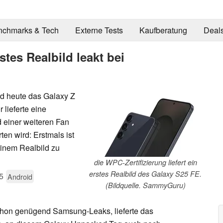
nchmarks & Tech
Externe Tests
Kaufberatung
Deal
tes Realbild leakt bei
d heute das Galaxy Z
 lieferte eine
d einer weiteren Fan
ten wird: Erstmals ist
einem Realbild zu
die WPC-Zertifizierung liefert ein
erstes Realbild des Galaxy S25 FE.
5
Android
(Bildquelle. SammyGuru)
schon genügend Samsung-Leaks, lieferte das