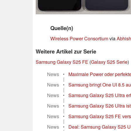
Quelle(n)
Wireless Power Consortium
via
Abhis
Weitere Artikel zur Serie
Samsung Galaxy S25 FE
(
Galaxy S25 Serie
)
News
•
Maximale Power oder perfekt
|
News
•
Samsung bringt One UI 8.5 au
|
News
•
Samsung Galaxy S25 Ultra er
|
News
•
Samsung Galaxy S26 Ultra ist 
|
News
•
Samsung Galaxy S25 FE versag
|
News
•
Deal: Samsung Galaxy S25 Ultr