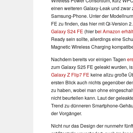
Wireless Power Consortium, kurz WPC
einen weiteren Galaxy-Leak und zwar 
Samsung-Phone. Unter der Modellnumm
FE zu finden, das hier mit Qi-Version 2.
Galaxy S24 FE
(hier b
ei Amazon erhält
Ready sein sollte, allerdings eine Sch
Magnetic Wireless Charging kompatibel
Nachdem bereits vor einigen Tagen
er
zum Galaxy S25 FE geleakt wurden, is
Galaxy Z Flip7 FE
keine allzu große Ü
ersten Blick auch nichts gegenüber d
zu haben, wobei man ohne eingeschal
nicht beurteilen kann. Laut der gele
Trend zu dünneren Smartphone-Gehäus
der Vorgänger.
Nicht nur das Design der nunmehr fünf