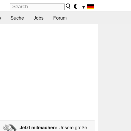
▼
s
Suche
Jobs
Forum
Jetzt mitmachen:
Unsere große