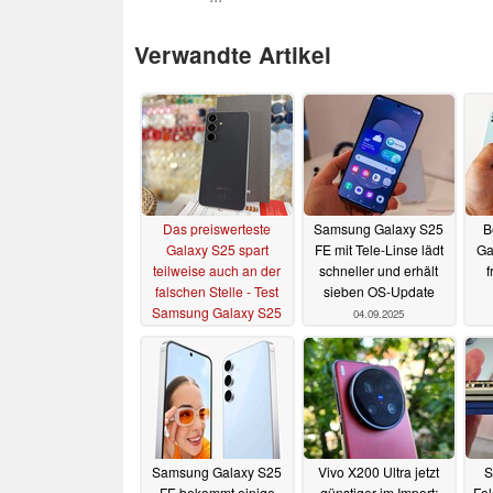
Verwandte Artikel
Das preiswerteste
Samsung Galaxy S25
B
Galaxy S25 spart
FE mit Tele-Linse lädt
Ga
teilweise auch an der
schneller und erhält
f
falschen Stelle - Test
sieben OS-Update
Samsung Galaxy S25
04.09.2025
FE Smartphone
11.10.2025
Samsung Galaxy S25
Vivo X200 Ultra jetzt
S
FE bekommt einige
günstiger im Import:
Fol