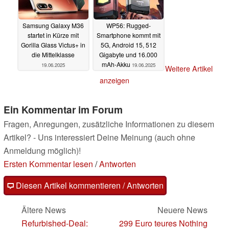
Samsung Galaxy M36
WP56: Rugged-
startet in Kürze mit
Smartphone kommt mit
Gorilla Glass Victus+ in
5G, Android 15, 512
die Mittelklasse
Gigabyte und 16.000
mAh-Akku
19.06.2025
19.06.2025
Weitere Artikel
anzeigen
Ein Kommentar im Forum
Fragen, Anregungen, zusätzliche Informationen zu diesem
Artikel? - Uns interessiert Deine Meinung (auch ohne
Anmeldung möglich)!
Ersten Kommentar lesen
/
Antworten
Diesen Artikel kommentieren / Antworten
Ältere News
Neuere News
Refurbished-Deal:
299 Euro teures Nothing