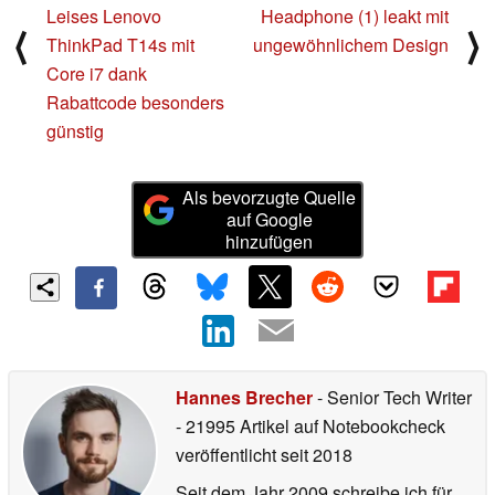
Leises Lenovo
Headphone (1) leakt mit
⟨
⟩
ThinkPad T14s mit
ungewöhnlichem Design
Core i7 dank
Rabattcode besonders
günstig
Als bevorzugte Quelle
auf Google
hinzufügen
Hannes Brecher
- Senior Tech Writer
- 21995 Artikel auf Notebookcheck
veröffentlicht
seit 2018
Seit dem Jahr 2009 schreibe ich für