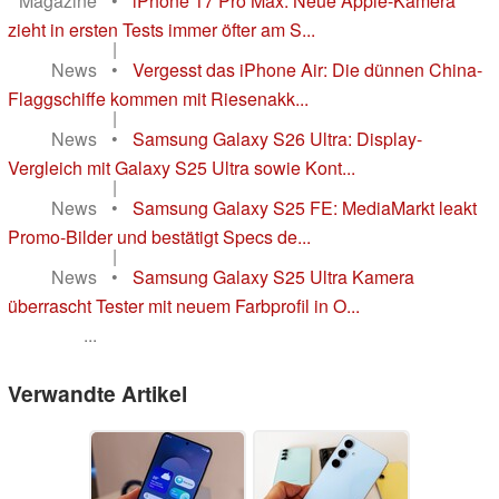
Magazine
•
iPhone 17 Pro Max: Neue Apple-Kamera
zieht in ersten Tests immer öfter am S...
|
News
•
Vergesst das iPhone Air: Die dünnen China-
Flaggschiffe kommen mit Riesenakk...
|
News
•
Samsung Galaxy S26 Ultra: Display-
Vergleich mit Galaxy S25 Ultra sowie Kont...
|
News
•
Samsung Galaxy S25 FE: MediaMarkt leakt
Promo-Bilder und bestätigt Specs de...
|
News
•
Samsung Galaxy S25 Ultra Kamera
überrascht Tester mit neuem Farbprofil in O...
...
Verwandte Artikel