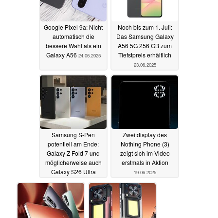
Google Pixel 9a: Nicht
Noch bis zum 1. Juli:
automatisch die
Das Samsung Galaxy
bessere Wahl als ein
A56 5G 256 GB zum
Galaxy A56
Tiefstpreis erhältlich
24.06.2025
23.06.2025
Samsung S-Pen
Zweitdisplay des
potentiell am Ende:
Nothing Phone (3)
Galaxy Z Fold 7 und
zeigt sich im Video
möglicherweise auch
erstmals in Aktion
Galaxy S26 Ultra
19.06.2025
Nachfolger betroffen
22.06.2025