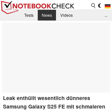
Tests
News
Videos
...
Benchmarks & Tech
Externe Tests
Kaufberatung
Deals
Suche
Jobs
Forum
Leak enthüllt wesentlich dünneres
Samsung Galaxy S25 FE mit schmaleren