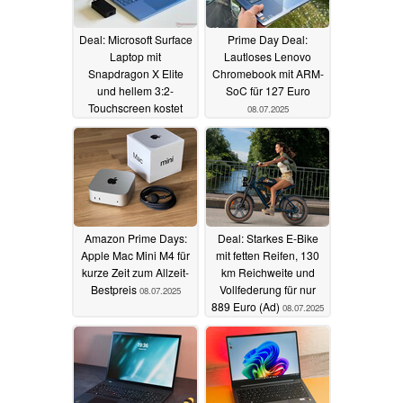
Deal: Microsoft Surface
Prime Day Deal:
Laptop mit
Lautloses Lenovo
Snapdragon X Elite
Chromebook mit ARM-
und hellem 3:2-
SoC für 127 Euro
Touchscreen kostet
08.07.2025
jetzt nur 999 Euro
08.07.2025
Amazon Prime Days:
Deal: Starkes E-Bike
Apple Mac Mini M4 für
mit fetten Reifen, 130
kurze Zeit zum Allzeit-
km Reichweite und
Bestpreis
Vollfederung für nur
08.07.2025
889 Euro (Ad)
08.07.2025