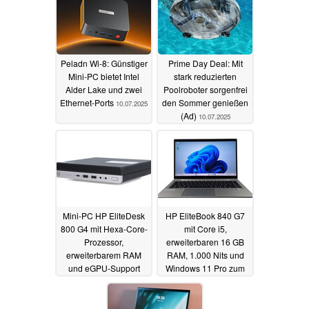
Peladn Wi-8: Günstiger
Prime Day Deal: Mit
Mini-PC bietet Intel
stark reduzierten
Alder Lake und zwei
Poolroboter sorgenfrei
Ethernet-Ports
den Sommer genießen
10.07.2025
(Ad)
10.07.2025
Mini-PC HP EliteDesk
HP EliteBook 840 G7
800 G4 mit Hexa-Core-
mit Core i5,
Prozessor,
erweiterbaren 16 GB
erweiterbarem RAM
RAM, 1.000 Nits und
und eGPU-Support
Windows 11 Pro zum
zum Refurbished-
Refurbished-Sparpreis
Sparpreis
09.07.2025
09.07.2025