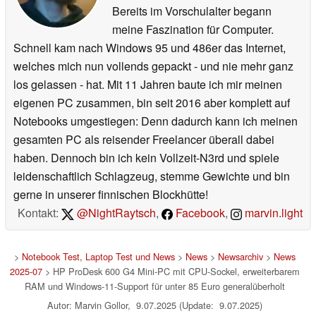
Bereits im Vorschulalter begann
meine Faszination für Computer.
Schnell kam nach Windows 95 und 486er das Internet,
welches mich nun vollends gepackt - und nie mehr ganz
los gelassen - hat. Mit 11 Jahren baute ich mir meinen
eigenen PC zusammen, bin seit 2016 aber komplett auf
Notebooks umgestiegen: Denn dadurch kann ich meinen
gesamten PC als reisender Freelancer überall dabei
haben. Dennoch bin ich kein Vollzeit-N3rd und spiele
leidenschaftlich Schlagzeug, stemme Gewichte und bin
gerne in unserer finnischen Blockhütte!
Kontakt:
@NightRaytsch
,
Facebook
,
marvin.light
>
Notebook Test, Laptop Test und News
>
News
>
Newsarchiv
>
News
2025-07
> HP ProDesk 600 G4 Mini-PC mit CPU-Sockel, erweiterbarem
RAM und Windows-11-Support für unter 85 Euro generalüberholt
Autor: Marvin Gollor, 9.07.2025 (Update: 9.07.2025)