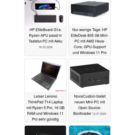
HP EliteBoard G1a:
Nur wenige Tage: HP
Ryzen-APU passt in
EliteDesk 805 G6 Mini-
Tastatur-PC mit Akku
PC mit AMD Hexa-
Core, GPU-Support
19.03.2026
und Windows 11 Pro
zum Spitzenpreis
15.08.2025
Leiser Lenovo
NovaCustom bietet
ThinkPad T14 Laptop
neuen Mini-PC mit
mit Ryzen 5 Pro, 16 GB
Open Source-
RAM und Windows 11
Bootloader
13.07.2025
Pro sehr günstig
generalüberholt
09.08.2025