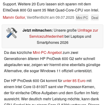
Support. Weitere 20 Euro lassen sich sparen mit dem
EliteDesk 800 G3 samt 35 Watt Quad-Core-CPU von Intel.
Marvin Gollor
,
Veröffentlicht am
09.07.2025
Mini PC
Deal
Jetzt mitmachen:
Unsere große
Umfrage zur
Servicezufriedenheit
bei Laptops und
Smartphones 2026
Da das kürzliche
Mini-PC-Angebot
zum zwei
Generationen älteren HP ProDesk 600 G2 sehr schnell
abgelaufen war, zeigen wir hiermit eine ebenfalls günstige
Alternative, die sogar Windows 11 offiziell unterstützt.
Der HP ProDesk 600 G4 kommt für
unter 85 Euro
mit
einem Intel Core i3-8100T samt vier Prozessor-Kernen,
der für einfache Office-Aufgaben und dem Surfen im Netz
ausreicht. Wer deutlich mehr Leistung möchte, kann dank
CPU-Sockel bis zu einem Core i7-8700 verbauen. Dieser