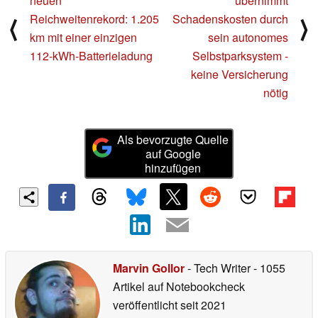
neuen
übernimmt
Reichweitenrekord: 1.205
Schadenskosten durch
⟨
⟩
km mit einer einzigen
sein autonomes
112-kWh-Batterieladung
Selbstparksystem -
keine Versicherung
nötig
Als bevorzugte Quelle
auf Google
hinzufügen
Marvin Gollor
- Tech Writer
- 1055
Artikel auf Notebookcheck
veröffentlicht
seit 2021