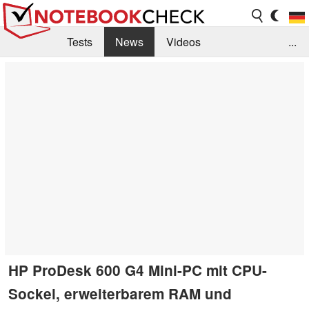
Tests
News
Videos
...
Benchmarks & Tech
Externe Tests
Kaufberatung
Deals
Suche
Jobs
Forum
HP ProDesk 600 G4 Mini-PC mit CPU-
Sockel, erweiterbarem RAM und