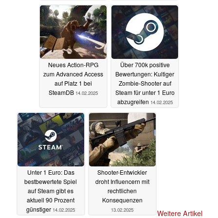
14.02.2025
Neues Action-RPG
Über 700k positive
zum Advanced Access
Bewertungen: Kultiger
auf Platz 1 bei
Zombie-Shooter auf
SteamDB
Steam für unter 1 Euro
14.02.2025
abzugreifen
14.02.2025
Unter 1 Euro: Das
Shooter-Entwickler
bestbewertete Spiel
droht Influencern mit
auf Steam gibt es
rechtlichen
aktuell 90 Prozent
Konsequenzen
günstiger
14.02.2025
13.02.2025
Weitere Artikel