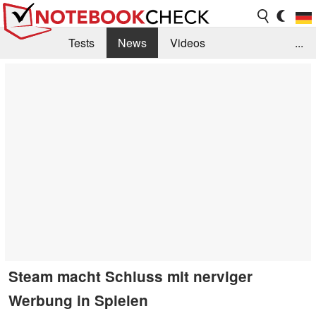
Tests
News
Videos
...
Benchmarks & Tech
Externe Tests
Kaufberatung
Deals
Suche
Jobs
Forum
Steam macht Schluss mit nerviger
Werbung in Spielen