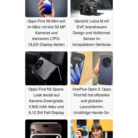
Oppo Find X8 Mini soll
Gerücht: Leica M mit
im März mit drei 50 MP
EVF, brandneuem
Kameras und
Design und Vollformat-
kleinerem LTPO-
Sensor im
OLED-Display starten
kompakteren Gehäuse
startet noch dieses
11.02.2025
Jahr
10.02.2025
Oppo Find N5 Specs-
OnePlus Open 2: Oppo
Leak deutet auf
Find N5 hat offiziellen
Kamera-Downgrade,
und globalen
5.600 mAh Akku und
Launchtermin.
8,12 Zoll Falt-Display
Unzählige Hands-On-
Photos und Promo-
10.02.2025
Bilder
09.02.2025