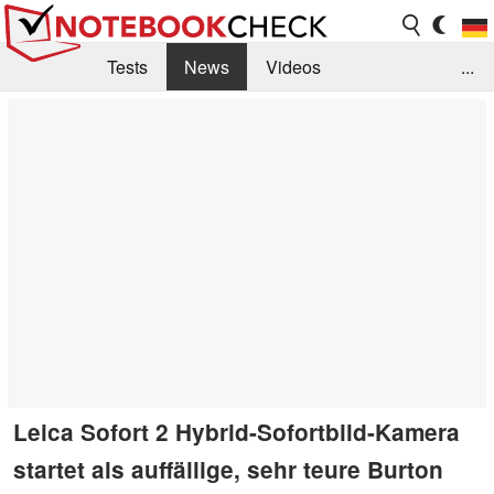
Tests
News
Videos
...
Benchmarks & Tech
Externe Tests
Kaufberatung
Deals
Suche
Jobs
Forum
Leica Sofort 2 Hybrid-Sofortbild-Kamera
startet als auffällige, sehr teure Burton