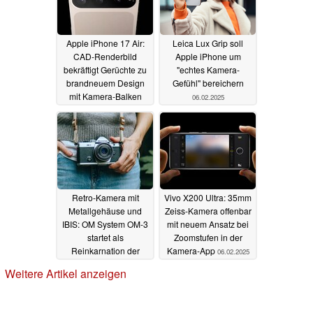
Apple iPhone 17 Air:
Leica Lux Grip soll
CAD-Renderbild
Apple iPhone um
bekräftigt Gerüchte zu
"echtes Kamera-
brandneuem Design
Gefühl" bereichern
mit Kamera-Balken
06.02.2025
07.02.2025
Retro-Kamera mit
Vivo X200 Ultra: 35mm
Metallgehäuse und
Zeiss-Kamera offenbar
IBIS: OM System OM-3
mit neuem Ansatz bei
startet als
Zoomstufen in der
Reinkarnation der
Kamera-App
06.02.2025
Olympus OM-1
Weitere Artikel anzeigen
06.02.2025