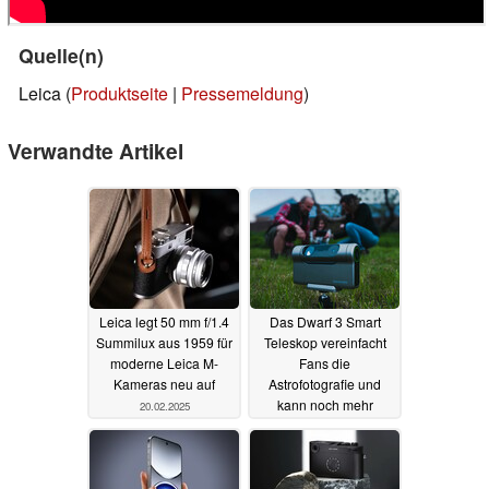
Quelle(n)
Leica (
Produktseite
|
Pressemeldung
)
Verwandte Artikel
Leica legt 50 mm f/1.4
Das Dwarf 3 Smart
Summilux aus 1959 für
Teleskop vereinfacht
moderne Leica M-
Fans die
Kameras neu auf
Astrofotografie und
kann noch mehr
20.02.2025
12.02.2025