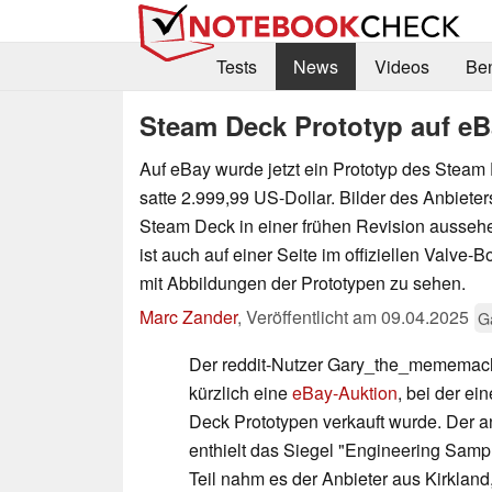
Tests
News
Videos
Be
Steam Deck Prototyp auf eB
Auf eBay wurde jetzt ein Prototyp des Steam 
satte 2.999,99 US-Dollar. Bilder des Anbieter
Steam Deck in einer frühen Revision aussehen
ist auch auf einer Seite im offiziellen Valve
mit Abbildungen der Prototypen zu sehen.
Marc Zander
,
Veröffentlicht am
09.04.2025
G
Der reddit-Nutzer Gary_the_mememachi
kürzlich eine
eBay-Auktion
, bei der ei
Deck Prototypen verkauft wurde. Der 
enthielt das Siegel "Engineering Sampl
Teil nahm es der Anbieter aus Kirklan