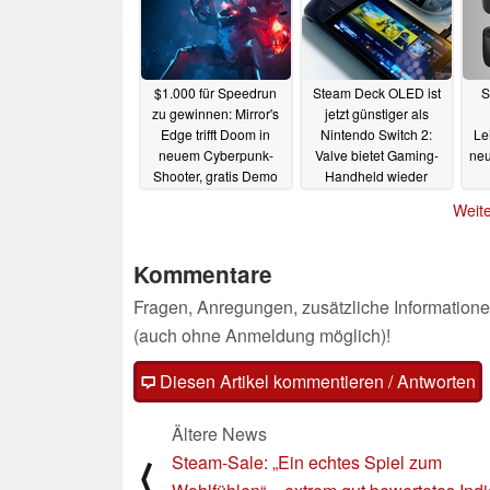
$1.000 für Speedrun
Steam Deck OLED ist
S
zu gewinnen: Mirror's
jetzt günstiger als
Edge trifft Doom in
Nintendo Switch 2:
Le
neuem Cyberpunk-
Valve bietet Gaming-
neu
Shooter, gratis Demo
Handheld wieder
auf Steam
generalüberholt an
09.04.2025
Weite
08.04.2025
Kommentare
Fragen, Anregungen, zusätzliche Informatione
(auch ohne Anmeldung möglich)!
Diesen Artikel kommentieren / Antworten
Ältere News
Steam-Sale: „Ein echtes Spiel zum
⟨