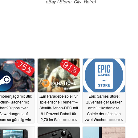
eBay / Storm_City_Retro)
monenjagd mit Stil:
„Ein Paradebeispiel für
Epic Games Store:
ction-Kracher mit
spielerische Freiheit“ –
Zuverlässiger Leaker
ber 90k positiven
Stealth-Action-RPG mit
enthüllt kostenlose
Bewertungen auf
91 Prozent Rabatt für
Spiele der nächsten
eam so günstig wie
2,70 im Sale
zwei Wochen
10.04.2025
10.04.2025
nie
11.04.2025