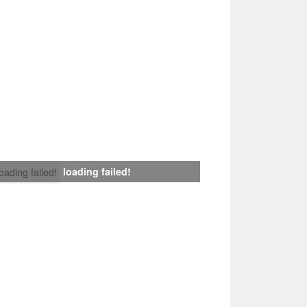
loading failed!
loading failed!