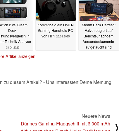
witch 2 vs. Steam
Kommt bald ein OMEN
Steam Deck Refresh:
Deck:
Gaming Handheld PC
Valve reagiert auf
istungsvergleich in
von HP?
Berichte, nachdem
26.03.2025
er Technik-Analyse
Versanddokumente
aufgetaucht sind
08.04.2025
02.03.2025
re Artikel anzeigen
n zu diesem Artikel? - Uns interessiert Deine Meinung
Neuere News
Dünnes Gaming-Flaggschiff mit 6.000 mAh
⟩