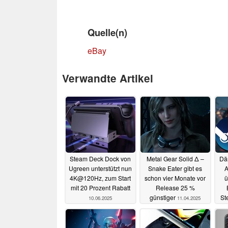
Quelle(n)
eBay
Verwandte Artikel
Steam Deck Dock von
Metal Gear Solid Δ –
Dä
Ugreen unterstützt nun
Snake Eater gibt es
A
4K@120Hz, zum Start
schon vier Monate vor
ü
mit 20 Prozent Rabatt
Release 25 %
günstiger
St
10.06.2025
11.04.2025