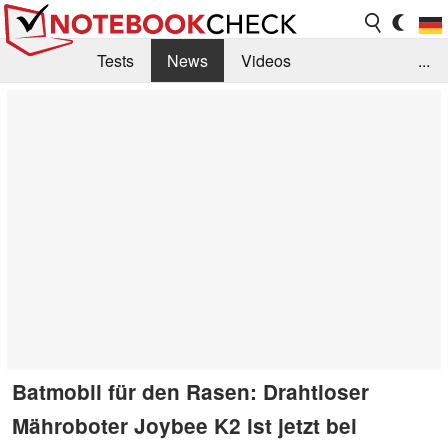
Tests
News
Videos
...
Benchmarks & Tech
Externe Tests
Kaufberatung
Deals
Suche
Jobs
Forum
Batmobil für den Rasen: Drahtloser
Mähroboter Joybee K2 ist jetzt bei