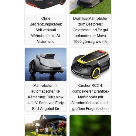
Ohne
Drahtlos-Mähroboter
Begrenzungskabel:
zum Bestpreis:
Aldi verkauft
Getesteter und für gut
Mähroboter mit AI-
befundender Mova
Vision und
1000 günstig wie nie
Kantenschneidefunktion
26.06.2025
27.06.2025
Mähroboter mit
Kärcher RCX 4:
automatischer KI-
Kompakterer Drahtlos-
Kartierung: TerraMow
Mähroboter mit
stellt V-Serie vor, Early-
Allradantrieb startet mit
Bird-Angebot für
großem Fragezeichen
V1000
25.06.2025
25.06.2025