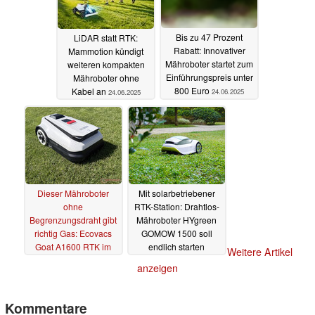
Bis zu 47 Prozent
LiDAR statt RTK:
Rabatt: Innovativer
Mammotion kündigt
Mähroboter startet zum
weiteren kompakten
Einführungspreis unter
Mähroboter ohne
800 Euro
Kabel an
24.06.2025
24.06.2025
Dieser Mähroboter
Mit solarbetriebener
ohne
RTK-Station: Drahtlos-
Begrenzungsdraht gibt
Mähroboter HYgreen
richtig Gas: Ecovacs
GOMOW 1500 soll
Goat A1600 RTK im
endlich starten
Weitere Artikel
Test
14.06.2025
04.06.2025
anzeigen
Kommentare