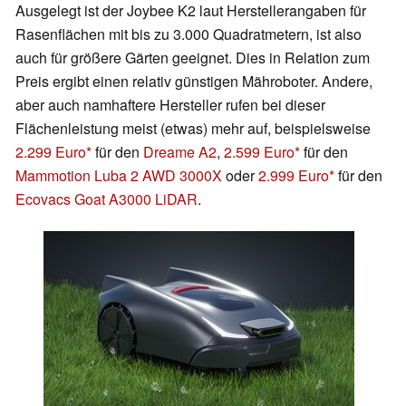
Ausgelegt ist der Joybee K2 laut Herstellerangaben für
Rasenflächen mit bis zu 3.000 Quadratmetern, ist also
auch für größere Gärten geeignet. Dies in Relation zum
Preis ergibt einen relativ günstigen Mähroboter. Andere,
aber auch namhaftere Hersteller rufen bei dieser
Flächenleistung meist (etwas) mehr auf, beispielsweise
2.299 Euro
für den
Dreame A2
,
2.599 Euro
für den
Mammotion Luba 2 AWD 3000X
oder
2.999 Euro
für den
Ecovacs Goat A3000 LiDAR
.