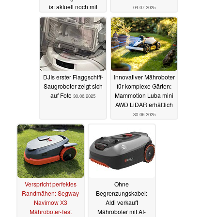
ist aktuell noch mit
04.07.2025
Rabatt erhältlich
08.08.2025
DJIs erster Flaggschiff-
Innovativer Mähroboter
Saugroboter zeigt sich
für komplexe Gärten:
auf Foto
Mammotion Luba mini
30.06.2025
AWD LiDAR erhältlich
30.06.2025
Verspricht perfektes
Ohne
Randmähen: Segway
Begrenzungskabel:
Navimow X3
Aldi verkauft
Mähroboter-Test
Mähroboter mit AI-