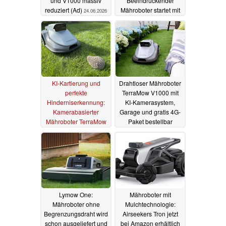
und V1000 massiv
Beeindruckender
reduziert (Ad)
Mähroboter startet mit
24.06.2026
25% Rabatt
18.06.2026
KI-Kartierung und
Drahtloser Mähroboter
perfekte
TerraMow V1000 mit
Hinderniserkennung:
KI-Kamerasystem,
Kamerabasierter
Garage und gratis 4G-
Mähroboter TerraMow
Paket bestellbar
V1000 im Test
20.09.2025
11.09.2025
Lymow One:
Mähroboter mit
Mähroboter ohne
Mulchtechnologie:
Begrenzungsdraht wird
Airseekers Tron jetzt
schon ausgeliefert und
bei Amazon erhältlich