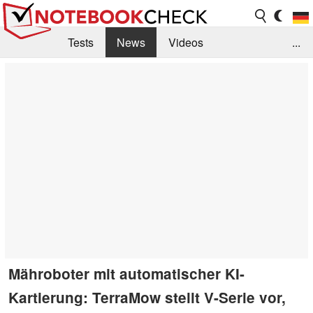
Tests
News
Videos
...
Benchmarks & Tech
Externe Tests
Kaufberatung
Deals
Suche
Jobs
Forum
Mähroboter mit automatischer KI-
Kartierung: TerraMow stellt V-Serie vor,