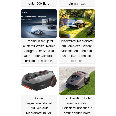
unter 500 Euro
ein
15.07.2025
22.07.2025
Dreame wischt jetzt
Innovativer Mähroboter
auch mit Walze: Neuer
für komplexe Gärten:
Saugroboter Aqua10
Mammotion Luba mini
Ultra Roller Complete
AWD LiDAR erhältlich
präsentiert
15.07.2025
30.06.2025
Ohne
Drahtlos-Mähroboter
Begrenzungskabel:
zum Bestpreis:
Aldi verkauft
Getesteter und für gut
Mähroboter mit AI-
befundender Mova