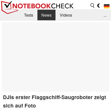
Tests
News
Videos
...
Benchmarks & Tech
Externe Tests
Kaufberatung
Deals
Suche
Jobs
Forum
DJIs erster Flaggschiff-Saugroboter zeigt
sich auf Foto