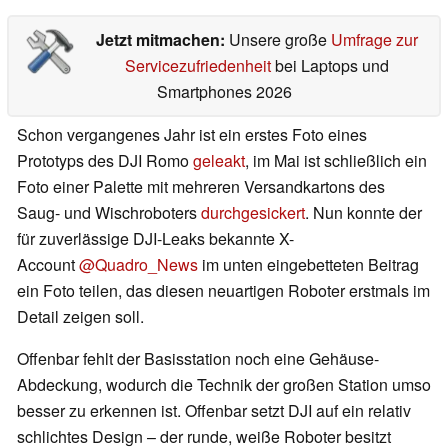
Jetzt mitmachen:
Unsere große
Umfrage zur
Servicezufriedenheit
bei Laptops und
Smartphones 2026
Schon vergangenes Jahr ist ein erstes Foto eines
Prototyps des DJI Romo
geleakt
, im Mai ist schließlich ein
Foto einer Palette mit mehreren Versandkartons des
Saug- und Wischroboters
durchgesickert
. Nun konnte der
für zuverlässige DJI-Leaks bekannte X-
Account
@Quadro_News
im unten eingebetteten Beitrag
ein Foto teilen, das diesen neuartigen Roboter erstmals im
Detail zeigen soll.
Offenbar fehlt der Basisstation noch eine Gehäuse-
Abdeckung, wodurch die Technik der großen Station umso
besser zu erkennen ist. Offenbar setzt DJI auf ein relativ
schlichtes Design – der runde, weiße Roboter besitzt