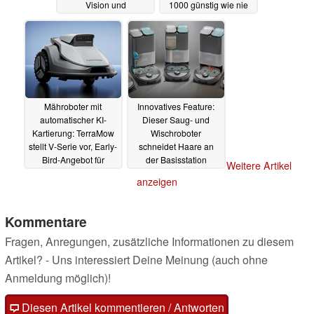
Vision und
1000 günstig wie nie
Kantenschneidefunktion
26.06.2025
27.06.2025
Mähroboter mit
Innovatives Feature:
automatischer KI-
Dieser Saug- und
Kartierung: TerraMow
Wischroboter
stellt V-Serie vor, Early-
schneidet Haare an
Bird-Angebot für
der Basisstation
Weitere Artikel
V1000
25.06.2025
25.06.2025
anzeigen
Kommentare
Fragen, Anregungen, zusätzliche Informationen zu diesem
Artikel? - Uns interessiert Deine Meinung (auch ohne
Anmeldung möglich)!
Diesen Artikel kommentieren / Antworten