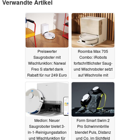
Verwandte Artikel
Preiswerter
Roomba Max 705
Saugroboter mit
Combo: iRobots
Wischfunktion: Narwal
fortschrittlichster Saug-
Freo S startet dank
und Wischroboter setzt
Rabatt für nur 249 Euro
auf Wischrolle mit
motorisierter
12.08.2025
Abdeckung
24.07.2025
Medion: Neuer
Form Smart Swim 2
Saugroboter bietet 3-
Pro Schwimmbrille
in-1-Reinigungsstation
blendet Puls, Distanz
und Wischfunktion für
und Co. im Sichtfeld