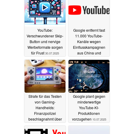
YouTube:
Google entfernt fast
Verschwundener Skip-
11.000 YouTube-
Button und nervige
Kanäle wegen
Werbeformate sorgen
Einflusskampagnen
für Frust
aus China und
30.07.2025
Russland
24.07.2025
Strafe für das Testen
Google plant gegen
von Gaming-
minderwertige
Handhelds:
YouTube-KI-
Finanzpolizei
Produktionen
beschlagnahmt über
vorzugehen
10.07.2025
30 Handhelds von
YouTuber
16.07.2025