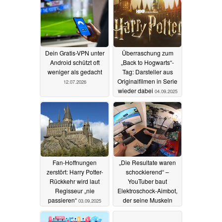
Dein Gratis-VPN unter
Überraschung zum
Android schützt oft
„Back to Hogwarts“-
weniger als gedacht
Tag: Darsteller aus
Originalfilmen in Serie
12.07.2026
wieder dabei
04.09.2025
Fan-Hoffnungen
„Die Resultate waren
zerstört: Harry Potter-
schockierend“ –
Rückkehr wird laut
YouTuber baut
Regisseur „nie
Elektroschock-Aimbot,
passieren“
der seine Muskeln
03.09.2025
steuert – erreicht Profi-
Niveau
12.08.2025