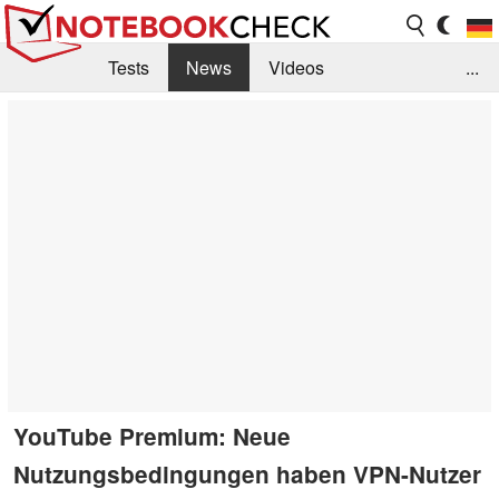
Tests
News
Videos
...
Benchmarks & Tech
Externe Tests
Kaufberatung
Deals
Suche
Jobs
Forum
YouTube Premium: Neue
Nutzungsbedingungen haben VPN-Nutzer