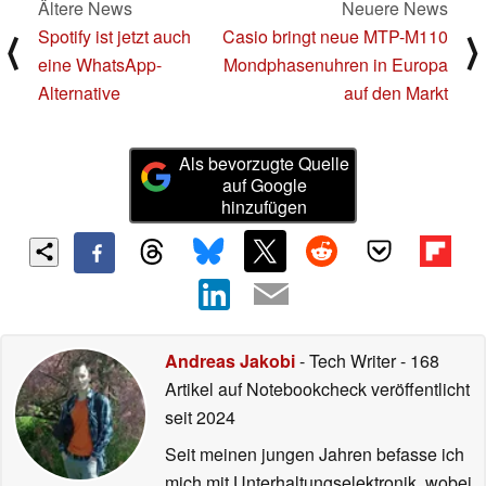
Ältere News
Neuere News
Spotify ist jetzt auch
Casio bringt neue MTP-M110
⟨
⟩
eine WhatsApp-
Mondphasenuhren in Europa
Alternative
auf den Markt
Als bevorzugte Quelle
auf Google
hinzufügen
Andreas Jakobi
- Tech Writer
- 168
Artikel auf Notebookcheck veröffentlicht
seit 2024
Seit meinen jungen Jahren befasse ich
mich mit Unterhaltungselektronik, wobei