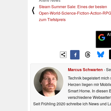
Ältere News
Steam Summer Sale: Eines der besten
⟨
Open-World-Science-Fiction-Action-RP
zum Tiefstpreis
Al
Marcus Schwarten
- Se
Technik begeistert mich 
Herzen liegen mir Mobi
Smart Home. In diesen Be
verschiedene Webseiten,
Seit Frühling 2020 schreibe ich News und L