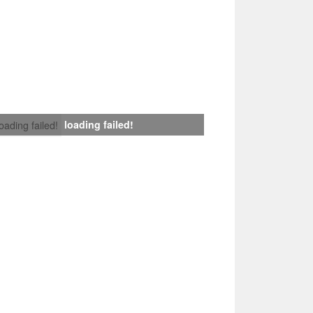
loading failed!
loading failed!