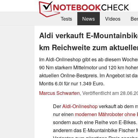
Tests
News
Videos
Be
Aldi verkauft E-Mountainbik
km Reichweite zum aktuelle
Im Aldi-Onlineshop gibt es ab diesem Woch
90 Nm starkem Mittelmotor und 120 km hohe
aktuellen Online-Bestpreis. Im Angebot ist 
Montis 6.0i für nur 1.349 Euro.
Marcus Schwarten
,
Veröffentlicht am
28.06.2
Der
Aldi-Onlineshop
verkauft ab dem m
nur einen
modernen Mähroboter ohne 
sondern auch eine Reihe von E-Bikes. 
anderem das E-Mountainbike Fischer Mo