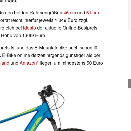
en wird.
r in den beiden Rahmengrößen
46 cm
und
51 cm
.
rrat reicht, hierfür jeweils 1.349 Euro zzgl.
ergleich bei
idealo
der aktuelle Online-Bestpreis
n Höhe von 1.699 Euro.
preis ist und das E-Mountainbike auch schon für
s E-Bike online derzeit nirgends günstiger als bei
land
und
Amazon
liegen um mindestens 50 Euro