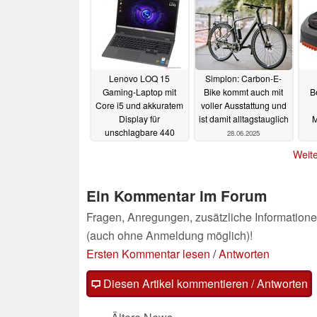
Lenovo LOQ 15
Simplon: Carbon-E-
Gaming-Laptop mit
Bike kommt auch mit
B
Core i5 und akkuratem
voller Ausstattung und
Display für
ist damit alltagstauglich
M
unschlagbare 440
28.06.2025
Euro
Kan
28.06.2025
Weite
Ein Kommentar im Forum
Fragen, Anregungen, zusätzliche Informatione
(auch ohne Anmeldung möglich)!
Ersten Kommentar lesen
/
Antworten
Diesen Artikel kommentieren / Antworten