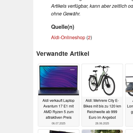
Artikels verfügbar, kann aber zeitlic
ohne Gewähr.
Quelle(n)
Aldi-Onlineshop
(
2
)
Verwandte Artikel
Aldi verkauft Laptop
Aldi: Mehrere City E-
Avantum 17 E1 mit
Bikes mit bis zu 120 km
Lon
AMD Ryzen 5 zum
Reichweite ab 999
g
attraktiven Preis
Euro im Angebot
06.07.2025
28.06.2025