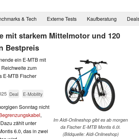
nchmarks & Tech
Externe Tests
Kaufberatung
Deal
e mit starkem Mittelmotor und 120
n Bestpreis
enende ein E-MTB mit
r Reichweite zum
das E-MTB Fischer
025
Deal
E-Mobility
orgigen Sonntag nicht
Begrenzungskabel
,
Im Aldi-Onlineshop gibt es ab morgen
Dazu zählt unter
da Fischer E-MTB Montis 6.0i.
ntis 6.0, das in zwei
(Bildquelle: Aldi-Onlineshop)