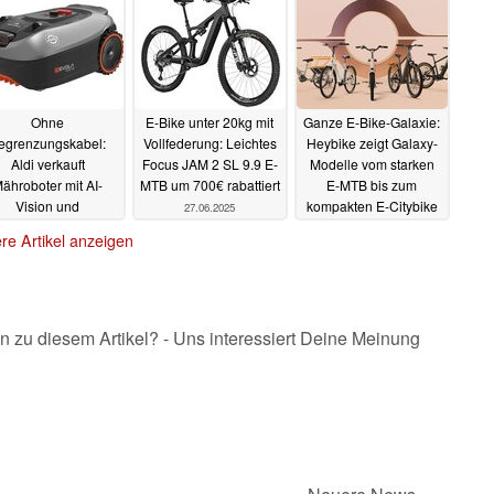
Ohne
E-Bike unter 20kg mit
Ganze E-Bike-Galaxie:
egrenzungskabel:
Vollfederung: Leichtes
Heybike zeigt Galaxy-
Aldi verkauft
Focus JAM 2 SL 9.9 E-
Modelle vom starken
ähroboter mit AI-
MTB um 700€ rabattiert
E-MTB bis zum
Vision und
kompakten E-Citybike
27.06.2025
tenschneidefunktion
26.06.2025
re Artikel anzeigen
27.06.2025
n zu diesem Artikel? - Uns interessiert Deine Meinung