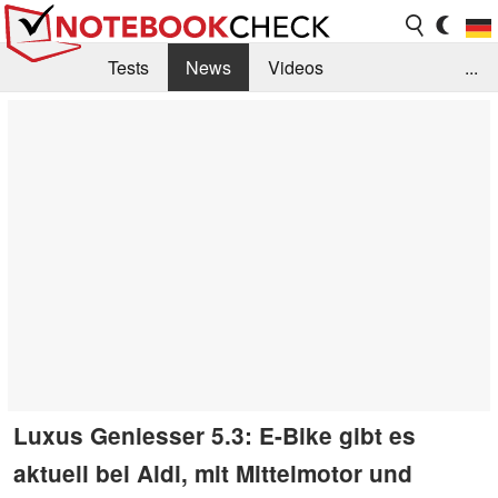
Tests
News
Videos
...
Benchmarks & Tech
Externe Tests
Kaufberatung
Deals
Suche
Jobs
Forum
Luxus Geniesser 5.3: E-Bike gibt es
aktuell bei Aldi, mit Mittelmotor und