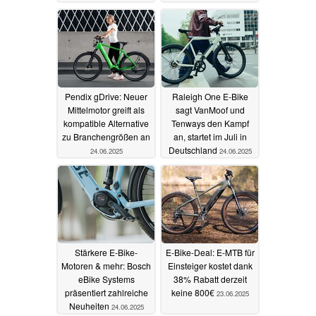
aktuellen Bestpreis
28.06.2025
Pendix gDrive: Neuer
Raleigh One E-Bike
Mittelmotor greift als
sagt VanMoof und
kompatible Alternative
Tenways den Kampf
zu Branchengrößen an
an, startet im Juli in
Deutschland
24.06.2025
24.06.2025
Stärkere E-Bike-
E-Bike-Deal: E-MTB für
Motoren & mehr: Bosch
Einsteiger kostet dank
eBike Systems
38% Rabatt derzeit
präsentiert zahlreiche
keine 800€
23.06.2025
Neuheiten
24.06.2025