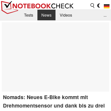
Tests
News
Videos
...
Benchmarks & Tech
Externe Tests
Kaufberatung
Deals
Suche
Jobs
Forum
Nomads: Neues E-Bike kommt mit
Drehmomentsensor und dank bis zu drei