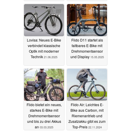
Exklusiv-Rabatt
25.06.2025
Lovisa: Neues E-Bike
Fiido D11 startet als
verbindet klassische
faltbares E-Bike mit
Optik mit moderner
Drehmomentsensor
Technik
und Display
21.06.2025
15.05.2025
Fiido bietet ein neues,
Fiido Air: Leichtes E-
starkes E-Bike mit
Bike aus Carbon, mit
Drehmomentsensor
Riemenantrieb und
und bis zu drei Akkus
Zusatzakku gibt es zum
an
Top-Preis
03.03.2025
22.11.2024