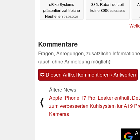
eBike Systems
38% Rabatt derzeit
A
präsentiert zahlreiche
keine 800€
23.06.2025
Neuheiten
24.06.2025
Weite
Kommentare
Fragen, Anregungen, zusätzliche Informatione
(auch ohne Anmeldung möglich)!
Diesen Artikel kommentieren / Antworten
Ältere News
Apple iPhone 17 Pro: Leaker enthüllt Det
⟨
zum verbesserten Kühlsystem für A19 Pr
Kameras
Al