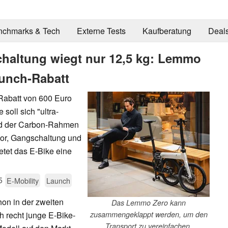
nchmarks & Tech
Externe Tests
Kaufberatung
Deal
chaltung wiegt nur 12,5 kg: Lemmo
aunch-Rabatt
Rabatt von 600 Euro
 soll sich "ultra-
d der Carbon-Rahmen
or, Gangschaltung und
etet das E-Bike eine
5
E-Mobility
Launch
on in der zweiten
Das Lemmo Zero kann
ch recht junge E-Bike-
zusammengeklappt werden, um den
Transport zu vereinfachen.