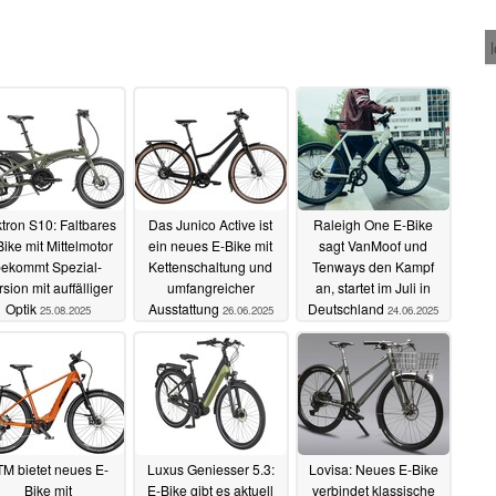
tron S10: Faltbares
Das Junico Active ist
Raleigh One E-Bike
Bike mit Mittelmotor
ein neues E-Bike mit
sagt VanMoof und
bekommt Spezial-
Kettenschaltung und
Tenways den Kampf
sion mit auffälliger
umfangreicher
an, startet im Juli in
Optik
Ausstattung
Deutschland
25.08.2025
26.06.2025
24.06.2025
M bietet neues E-
Luxus Geniesser 5.3:
Lovisa: Neues E-Bike
Bike mit
E-Bike gibt es aktuell
verbindet klassische