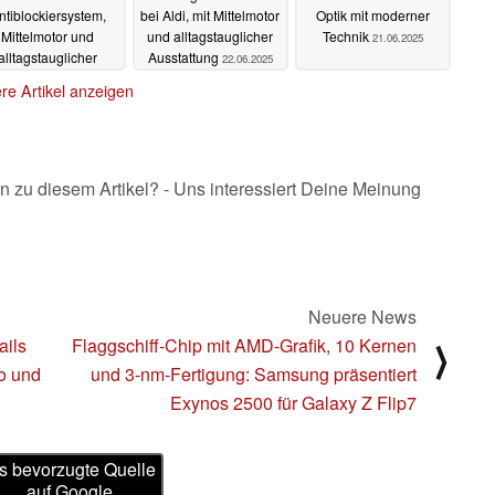
ntiblockiersystem,
bei Aldi, mit Mittelmotor
Optik mit moderner
Mittelmotor und
und alltagstauglicher
Technik
21.06.2025
alltagstauglicher
Ausstattung
22.06.2025
Ausstattung an
re Artikel anzeigen
22.06.2025
n zu diesem Artikel? - Uns interessiert Deine Meinung
Neuere News
ails
Flaggschiff-Chip mit AMD-Grafik, 10 Kernen
⟩
o und
und 3-nm-Fertigung: Samsung präsentiert
Exynos 2500 für Galaxy Z Flip7
s bevorzugte Quelle
auf Google