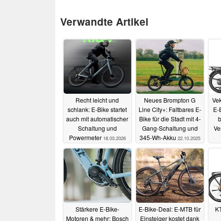
Verwandte Artikel
Recht leicht und
Neues Brompton G
Vek
schlank: E-Bike startet
Line City+: Faltbares E-
E-
auch mit automatischer
Bike für die Stadt mit 4-
Schaltung und
Gang-Schaltung und
Ver
Powermeter
345-Wh-Akku
18.03.2026
22.10.2025
Stärkere E-Bike-
E-Bike-Deal: E-MTB für
KT
Motoren & mehr: Bosch
Einsteiger kostet dank