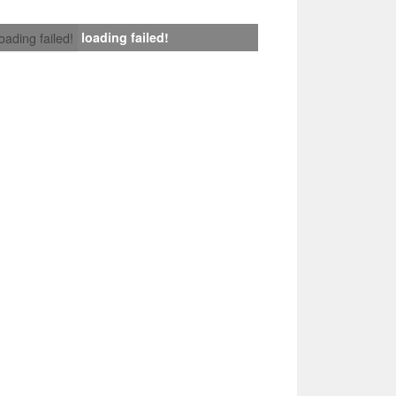
loading failed!
loading failed!