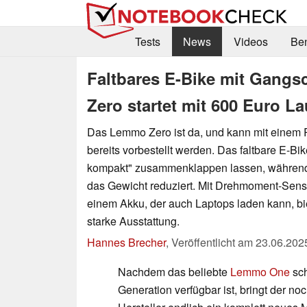
Tests
News
Videos
Be
Faltbares E-Bike mit Gangs
Zero startet mit 600 Euro L
Das Lemmo Zero ist da, und kann mit einem 
bereits vorbestellt werden. Das faltbare E-Bike
kompakt" zusammenklappen lassen, währen
das Gewicht reduziert. Mit Drehmoment-Sens
einem Akku, der auch Laptops laden kann, bi
starke Ausstattung.
Hannes Brecher
,
Veröffentlicht am
23.06.202
Nachdem das beliebte
Lemmo One
sch
Generation verfügbar ist, bringt der no