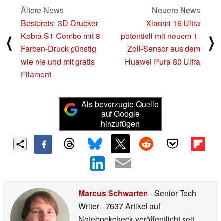
Ältere News
Neuere News
Bestpreis: 3D-Drucker
Xiaomi 16 Ultra
Kobra S1 Combo mit 8-
potentiell mit neuem 1-
⟨
⟩
Farben-Druck günstig
Zoll-Sensor aus dem
wie nie und mit gratis
Huawei Pura 80 Ultra
Filament
Als bevorzugte Quelle
auf Google
hinzufügen
Marcus Schwarten
- Senior Tech
Writer
- 7637 Artikel auf
Notebookcheck veröffentlicht
seit