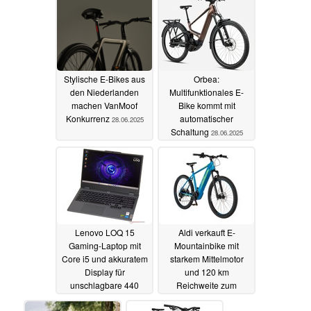
29.06.2025
Stylische E-Bikes aus
Orbea:
den Niederlanden
Multifunktionales E-
machen VanMoof
Bike kommt mit
Konkurrenz
automatischer
28.06.2025
Schaltung
28.06.2025
Lenovo LOQ 15
Aldi verkauft E-
Gaming-Laptop mit
Mountainbike mit
Core i5 und akkuratem
starkem Mittelmotor
Display für
und 120 km
unschlagbare 440
Reichweite zum
Euro
aktuellen Bestpreis
28.06.2025