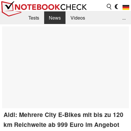
Tests
News
Videos
...
Benchmarks & Tech
Externe Tests
Kaufberatung
Deals
Suche
Jobs
Forum
Aldi: Mehrere City E-Bikes mit bis zu 120
km Reichweite ab 999 Euro im Angebot