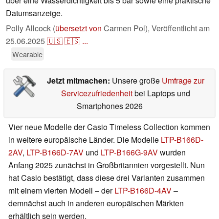
über eine Wasserdichtigkeit bis 5 bar sowie eine praktische
Datumsanzeige.
Polly Allcock (
übersetzt von
Carmen Pol),
Veröffentlicht am
25.06.2025
🇺🇸
🇪🇸
...
Wearable
Jetzt mitmachen:
Unsere große
Umfrage zur
Servicezufriedenheit
bei Laptops und
Smartphones 2026
Vier neue Modelle der Casio Timeless Collection kommen
in weitere europäische Länder. Die Modelle
LTP-B166D-
2AV
,
LTP-B166D-7AV
und
LTP-B166G-9AV
wurden
Anfang 2025 zunächst in Großbritannien vorgestellt. Nun
hat Casio bestätigt, dass diese drei Varianten zusammen
mit einem vierten Modell – der
LTP-B166D-4AV
–
demnächst auch in anderen europäischen Märkten
erhältlich sein werden.