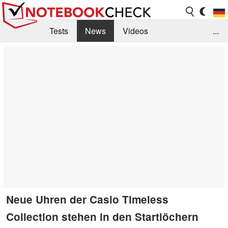
Tests
News
Videos
...
Benchmarks & Tech
Externe Tests
Kaufberatung
Deals
Suche
Jobs
Forum
Neue Uhren der Casio Timeless
Collection stehen in den Startlöchern