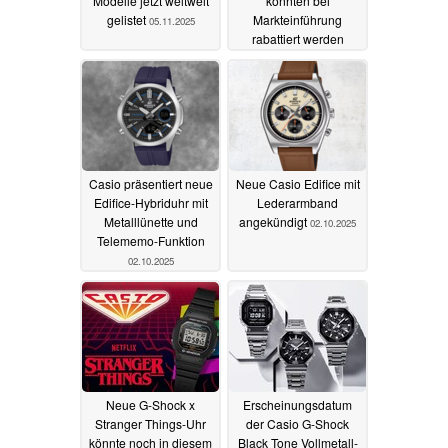
Modelle jetzt weltweit
könnten bei
gelistet
Markteinführung
05.11.2025
rabattiert werden
29.10.2025
Casio präsentiert neue
Neue Casio Edifice mit
Edifice-Hybriduhr mit
Lederarmband
Metalllünette und
angekündigt
02.10.2025
Telememo-Funktion
02.10.2025
Neue G-Shock x
Erscheinungsdatum
Stranger Things-Uhr
der Casio G-Shock
könnte noch in diesem
Black Tone Vollmetall-