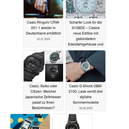
Casio Ringuhr CRW-
Scharfer Look für die
001-1 wieder in
S108DE – Casios
Deutschland erhältlich
neue Edifice mit
gebürstetem
23.07.2025
Edelstahlgehäuse und
auffälligem Zifferblatt
09.07.2025
Casio, Seiko oder
Casio G-Shock GBM-
Citizen: Welcher
2100: Leak verrät drei
japanische Zeitmesser
stylishe
passt zu Ihren
Sommermodelle
Bedürfnissen?
26.06.2025
03.07.2025