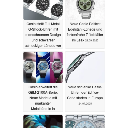
Casio stellt Full Metal
Neue Casio Edifice:
G-Shock-Uhren mit
Edelstahl-Lünette und
monochromem Design
farbenfrohe Zifferblätter
und schwarzer
im Leak
24.09.2025
achteckiger Lünette vor
06.10.2025
Casio erweitert die
Neue schlanke Casio-
GBM-2100A-Serie:
Uhren der Edifice-
Neue Modelle mit
Serie starten in Europa
markanter
24.07.2025
Metalllünette in
weiteren Ländern
erhältlich
18.08.2025