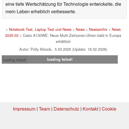
eine tiefe Wertschätzung für Technologie entwickelte, die
mein Leben erheblich verbesserte.
>
Notebook Test, Laptop Test und News
>
News
>
Newsarchiv
>
News
2025-03
> Casio A130WE: Neue Multi-Zeitzonen-Uhren bald in Europa
erhältlich
Autor: Polly Allcock, 5.03.2025 (Update: 18.02.2026)
loading failed!
loading failed!
Impressum
|
Team
|
Datenschutz
|
Kontakt
|
Cookie
Einstellungen
| 05.08.2026 00:59
* Beim Kauf über einen Affiliate-Link kann Notebookcheck eine Vergütung