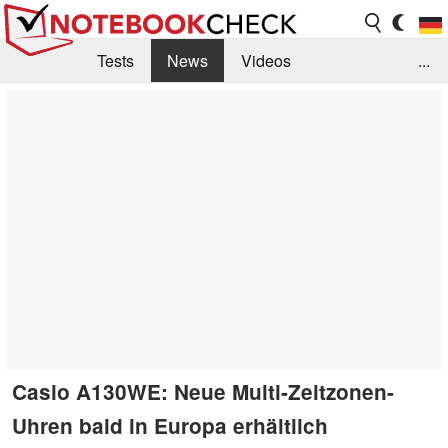
Tests
News
Videos
...
Benchmarks & Tech
Externe Tests
Kaufberatung
Deals
Suche
Jobs
Forum
Casio A130WE: Neue Multi-Zeitzonen-
Uhren bald in Europa erhältlich