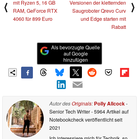
mit Ryzen 5, 16 GB
Versionen der kletternden
⟨
⟩
RAM, GeForce RTX
Saugroboter Qrevo Curv
4060 für 899 Euro
und Edge starten mit
Rabatt
Als bevorzugte Quelle
auf Google
hinzufügen
Autor des
Originals
:
Polly Allcock
-
Senior Tech Writer
- 5964 Artikel auf
Notebookcheck veröffentlicht
seit
2021
Ich interessiere mich für Technik, so