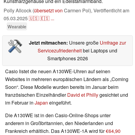
Kunstharzgehäuse und ein Edelstahlarmband.
Polly Allcock (
übersetzt von
Carmen Pol),
Veröffentlicht am
05.03.2025
🇺🇸
🇪🇸
...
Wearable
Jetzt mitmachen:
Unsere große
Umfrage zur
Servicezufriedenheit
bei Laptops und
Smartphones 2026
Casio listet die neuen A130WE-Uhren auf seinen
Websites in mehreren europäischen Ländern als „Coming
Soon“. Diese Modelle wurden bereits im Januar beim
französischen Einzelhändler
David et Philly
gesichtet und
im Februar in
Japan
eingeführt.
Die A130WE ist in den Casio-Online-Shops unter
anderem in Großbritannien, den Niederlanden und
Frankreich erhältlich. Das A130WE-1A wird für
€64,90