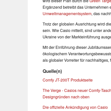
wird dieser Plan durch die
Green Targe
Ergänzend betreibt das Unternehmen ei
Umweltmanagementsystem
, das nachh
Trotz der globalen Ausrichtung wird di
sein. Wie Casio mitteilt, sind unter a
Ukraine von der Markteinführung aus
Mit der Einführung dieser Jubiläumsser
ökologischem Verantwortungsbewusstse
als globaler Vorreiter für nachhaltiges,
Quelle(n)
Comfy JT-200T Produktseite
The Verge - Casios neuer Comfy-Tasch
Designgründen nach oben
Die offizielle Ankündigung von Casio