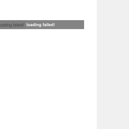
loading failed!
loading failed!