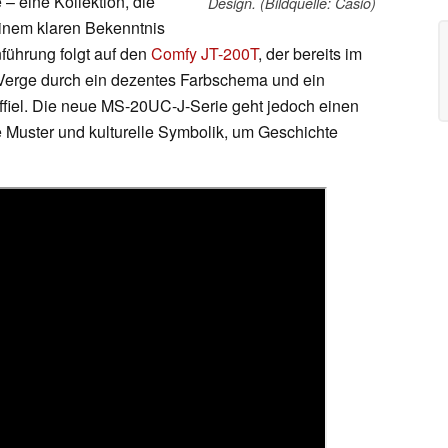
– eine Kollektion, die
Design. (Bildquelle: Casio)
einem klaren Bekenntnis
nführung folgt auf den
Comfy JT-200T
, der bereits im
 Verge durch ein dezentes Farbschema und ein
ffiel. Die neue MS-20UC-J-Serie geht jedoch einen
le Muster und kulturelle Symbolik, um Geschichte