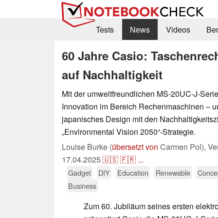
Tests
News
Videos
Be
60 Jahre Casio: Taschenrec
auf Nachhaltigkeit
Mit der umweltfreundlichen MS-20UC-J-Serie 
Innovation im Bereich Rechenmaschinen – und
japanisches Design mit den Nachhaltigkeitsz
„Environmental Vision 2050“-Strategie.
Louise Burke (
übersetzt von
Carmen Pol),
Ver
17.04.2025
🇺🇸
🇫🇷
...
Gadget
DIY
Education
Renewable
Concep
Business
Zum 60. Jubiläum seines ersten elektr