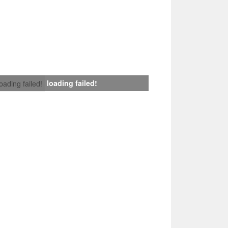
loading failed!
loading failed!