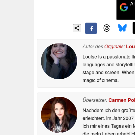
Al
Autor des
Originals
:
Lou
Louise is a passionate li
languages and storytellin
stage and screen. When n
magic of cinema.
Übersetzer:
Carmen Po
Nachdem ich den größten
erleichtert. Im Jahr 200
ich mir eines Tages ein 
die mein Leben erheblic