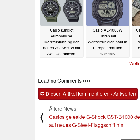
Casio kündigt
Casio AE-1000W
Ca
europäische
Uhren mit
Markteinführung der
Weltzeitfunktion bald in
neuen AQ-S820W mit
Europa erhältlich
e
zwei Countdown-
22.05.2025
Timern an
22.05.2025
Weite
Loading Comments
Diesen Artikel kommentieren / Antworten
Ältere News
⟨
Casios geleakte G-Shock GST-B1000 de
auf neues G-Steel-Flaggschiff hin