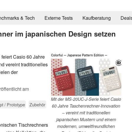
nchmarks & Tech
Externe Tests
Kaufberatung
Deal
hner im japanischen Design setzen
feiert Casio 60 Jahre
 vereint traditionelles
ielen der
öffentlicht am
Mit der MS-20UC-J-Serie feiert Casio
t / Prototype
Zubehör
60 Jahre Taschenrechner-Innovation
– vereint mit traditionellen
japanischen Mustern und einem
onischen Tischrechners
modernen, umweltfreundlichen