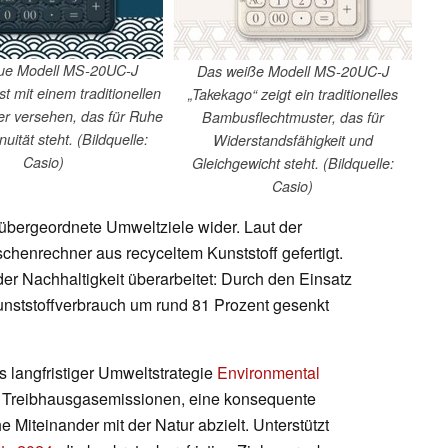
ue Modell MS-20UC-J
Das weiße Modell MS-20UC-J
st mit einem traditionellen
„Takekago“ zeigt ein traditionelles
r versehen, das für Ruhe
Bambusflechtmuster, das für
uität steht. (Bildquelle:
Widerstandsfähigkeit und
Casio)
Gleichgewicht steht. (Bildquelle:
Casio)
übergeordnete Umweltziele wider. Laut der
chenrechner aus recyceltem Kunststoff gefertigt.
r Nachhaltigkeit überarbeitet: Durch den Einsatz
unststoffverbrauch um rund 81 Prozent gesenkt
 langfristiger Umweltstrategie
Environmental
on Treibhausgasemissionen, eine konsequente
 Miteinander mit der Natur abzielt. Unterstützt