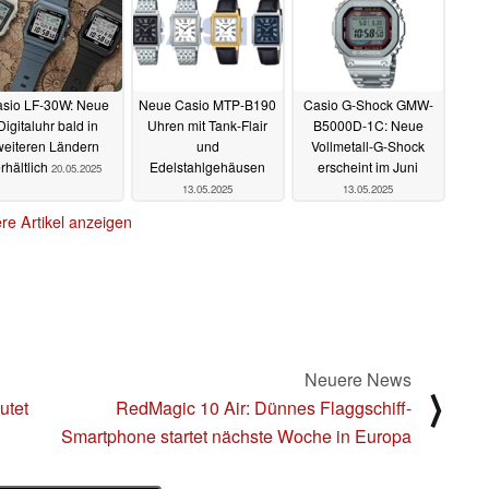
sio LF-30W: Neue
Neue Casio MTP-B190
Casio G-Shock GMW-
Digitaluhr bald in
Uhren mit Tank-Flair
B5000D-1C: Neue
weiteren Ländern
und
Vollmetall-G-Shock
rhältlich
Edelstahlgehäusen
erscheint im Juni
20.05.2025
13.05.2025
13.05.2025
re Artikel anzeigen
Neuere News
⟩
utet
RedMagic 10 Air: Dünnes Flaggschiff-
Smartphone startet nächste Woche in Europa