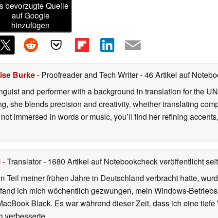
s bevorzugte Quelle
auf Google
hinzufügen
ise Burke
- Proofreader and Tech Writer
- 46 Artikel auf Notebo
nguist and performer with a background in translation for the UN
g, she blends precision and creativity, whether translating compl
ot immersed in words or music, you’ll find her refining accents
l
- Translator
- 1680 Artikel auf Notebookcheck veröffentlicht
sei
 Teil meiner frühen Jahre in Deutschland verbracht hatte, wur
7 fand ich mich wöchentlich gezwungen, mein Windows-Betriebssy
MacBook Black. Es war während dieser Zeit, dass ich eine tiefe
h verbesserte.