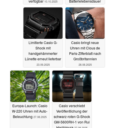
verfügbar
Batterielebensdauer
10.10.2025
23.09.2025
Limitierte Casio G-
Casio bringt neue
Shock mit
Uhren mit Clous de
handgehämmerter
Paris-Zifferblatt nach
Lünette erneut lieferbar
Großbritannien
23.09.2025
28.08.2025
Europa-Launch: Casio
Casio verschiebt
W-220 Uhren mit Auto-
Veröffentlichung der
Beleuchtung
schwarz-roten G-Shock
27.08.2025
GM-5600RH-1 von Rui
Hachimura
27.08.2025