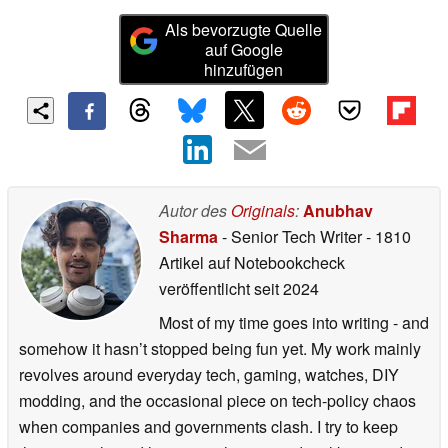
Als bevorzugte Quelle
auf Google
hinzufügen
Autor des
Originals
:
Anubhav
Sharma
- Senior Tech Writer
- 1810
Artikel auf Notebookcheck
veröffentlicht
seit 2024
Most of my time goes into writing - and
somehow it hasn’t stopped being fun yet. My work mainly
revolves around everyday tech, gaming, watches, DIY
modding, and the occasional piece on tech-policy chaos
when companies and governments clash. I try to keep