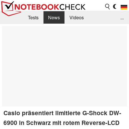
Tests
News
Videos
...
Benchmarks & Tech
Externe Tests
Kaufberatung
Deals
Suche
Jobs
Forum
Casio präsentiert limitierte G-Shock DW-
6900 in Schwarz mit rotem Reverse-LCD