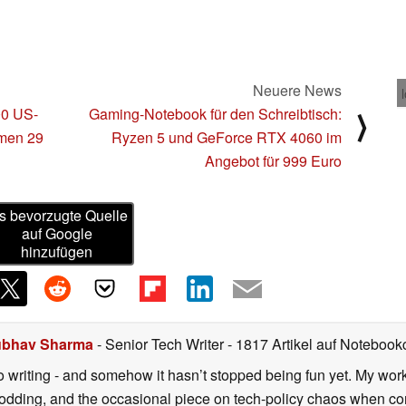
Neuere News
00 US-
Gaming-Notebook für den Schreibtisch:
⟩
men 29
Ryzen 5 und GeForce RTX 4060 im
Angebot für 999 Euro
s bevorzugte Quelle
auf Google
hinzufügen
bhav Sharma
- Senior Tech Writer
- 1817 Artikel auf Notebookc
o writing - and somehow it hasn’t stopped being fun yet. My wo
dding, and the occasional piece on tech-policy chaos when com