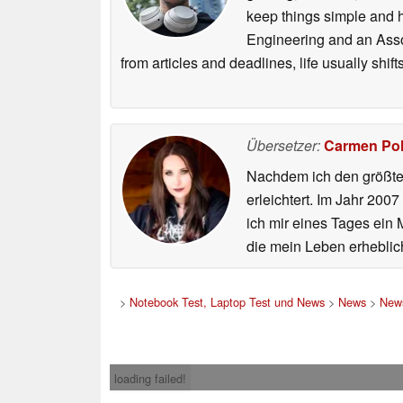
keep things simple and h
Engineering and an Asso
from articles and deadlines, life usually shi
Übersetzer:
Carmen Po
Nachdem ich den größten
erleichtert. Im Jahr 200
ich mir eines Tages ein 
die mein Leben erheblic
>
Notebook Test, Laptop Test und News
>
News
>
News
loading failed!