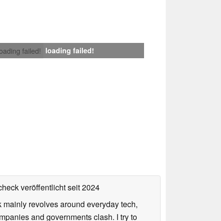
loading failed!
loading failed!
heck veröffentlicht
seit 2024
rk mainly revolves around everyday tech,
panies and governments clash. I try to