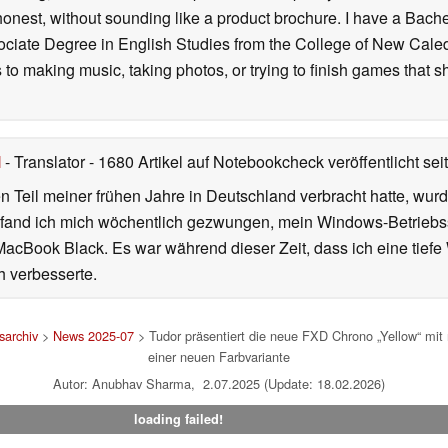
onest, without sounding like a product brochure. I have a Bac
ciate Degree in English Studies from the College of New Cale
fts to making music, taking photos, or trying to finish games th
l
- Translator
- 1680 Artikel auf Notebookcheck veröffentlicht
sei
 Teil meiner frühen Jahre in Deutschland verbracht hatte, wur
7 fand ich mich wöchentlich gezwungen, mein Windows-Betriebssy
MacBook Black. Es war während dieser Zeit, dass ich eine tiefe
h verbesserte.
archiv
>
News 2025-07
> Tudor präsentiert die neue FXD Chrono „Yellow“ mi
einer neuen Farbvariante
Autor: Anubhav Sharma, 2.07.2025 (Update: 18.02.2026)
loading failed!