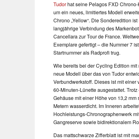
Tudor
hat seine Pelagos FXD Chrono-Ko
um ein neues, limitiertes Modell erwei
Chrono „Yellow“. Die Sonderedition is
langjährige Verbindung des Markenbot
Cancellara zur Tour de France. Weltwe
Exemplare gefertigt – die Nummer 7 ist 
Startnummer als Radprofi trug.
Wie bereits bei der Cycling Edition mit
neue Modell über das von Tudor entw
Verbundwerkstoff. Dieses ist mit einer
60-Minuten-Lünette ausgestattet. Trot
Gehäuse mit einer Höhe von 13,2 mm sch
Metern wasserdicht. Im Inneren arbeite
Hochleistungs-Chronographenwerk mit 
Gangreserve sowie bidirektionalem Ro
Das mattschwarze Zifferblatt ist mit 