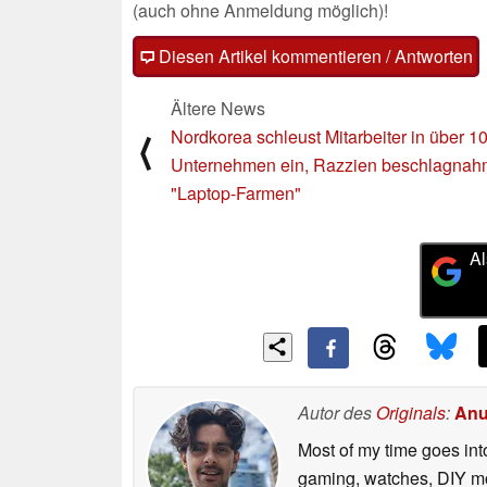
(auch ohne Anmeldung möglich)!
Diesen Artikel kommentieren / Antworten
Ältere News
Nordkorea schleust Mitarbeiter in über 1
⟨
Unternehmen ein, Razzien beschlagnah
"Laptop-Farmen"
Al
Autor des
Originals
:
Anu
Most of my time goes int
gaming, watches, DIY mo