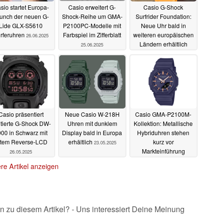
Casio erweitert G-
sio startet Europa-
Casio G-Shock
Shock-Reihe um GMA-
unch der neuen G-
Surfrider Foundation:
P2100PC-Modelle mit
Lide GLX-S5610
Neue Uhr bald in
Farbspiel im Zifferblatt
rferuhren
weiteren europäischen
26.06.2025
Ländern erhältlich
25.06.2025
21.06.2025
Casio präsentiert
Neue Casio W-218H
Casio GMA-P2100M-
itierte G-Shock DW-
Uhren mit dunklem
Kollektion: Metallische
00 in Schwarz mit
Display bald in Europa
Hybriduhren stehen
otem Reverse-LCD
erhältlich
kurz vor
23.05.2025
Markteinführung
26.05.2025
24.03.2025
re Artikel anzeigen
n zu diesem Artikel? - Uns interessiert Deine Meinung