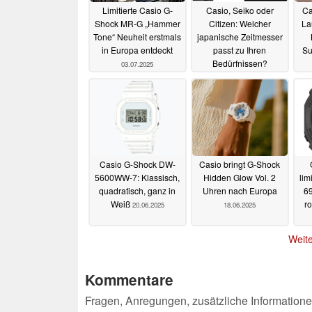
Limitierte Casio G-
Casio, Seiko oder
Ca
Shock MR-G „Hammer
Citizen: Welcher
La
Tone“ Neuheit erstmals
japanische Zeitmesser
in Europa entdeckt
passt zu Ihren
Su
Bedürfnissen?
03.07.2025
03.07.2025
Casio G-Shock DW-
Casio bringt G-Shock
5600WW-7: Klassisch,
Hidden Glow Vol. 2
lim
quadratisch, ganz in
Uhren nach Europa
69
Weiß
r
20.06.2025
18.06.2025
Weite
Kommentare
Fragen, Anregungen, zusätzliche Informatione