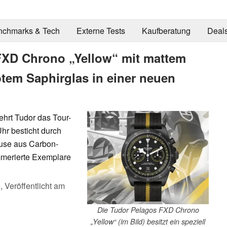
nchmarks & Tech
Externe Tests
Kaufberatung
Deal
 FXD Chrono „Yellow“ mit mattem
em Saphirglas in einer neuen
hrt Tudor das Tour-
hr besticht durch
äuse aus Carbon-
ummerierte Exemplare
),
Veröffentlicht am
Die Tudor Pelagos FXD Chrono
„Yellow“ (im Bild) besitzt ein speziell