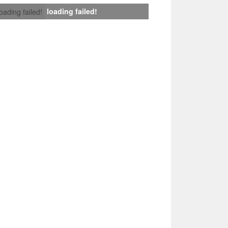
loading failed!
loading failed!