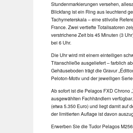
Stundenmarkierungen versehen, allesa
Blickfang ist ein Ring aus leuchtend g
Tachymeterskala – eine stilvolle Refer
France. Zwei vertiefte Totalisatoren z
verstrichene Zeit bis 45 Minuten (3 Uhr
bei 6 Uhr.
Die Uhr wird mit einem einteiligen sch
Titanschließe ausgeliefert – farblich
Gehäuseboden trägt die Gravur „Édition 
Peloton-Motiv und der jeweiligen Ser
Ab sofort ist die Pelagos FXD Chrono 
ausgewählten Fachhändlern verfügbar. 
(etwa 5.350 Euro) und liegt damit au
der limitierten Auflage ist davon auszu
Erwerben Sie die Tudor Pelagos M25