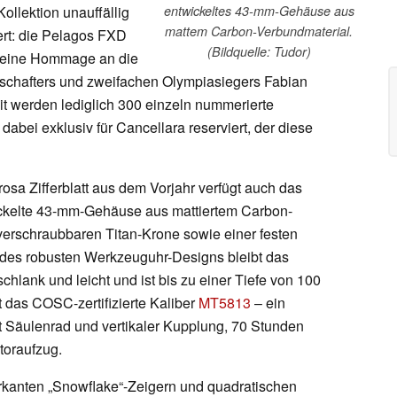
llektion unauffällig
entwickeltes 43-mm-Gehäuse aus
mattem Carbon-Verbundmaterial.
tert: die Pelagos FXD
(Bildquelle: Tudor)
t eine Hommage an die
schafters und zweifachen Olympiasiegers Fabian
it werden lediglich 300 einzeln nummerierte
dabei exklusiv für Cancellara reserviert, der diese
 rosa Zifferblatt aus dem Vorjahr verfügt auch das
ickelte 43-mm-Gehäuse aus mattiertem Carbon-
 verschraubbaren Titan-Krone sowie einer festen
z des robusten Werkzeuguhr-Designs bleibt das
lank und leicht und ist bis zu einer Tiefe von 100
t das COSC-zertifizierte Kaliber
MT5813
– ein
Säulenrad und vertikaler Kupplung, 70 Stunden
toraufzug.
markanten „Snowflake“-Zeigern und quadratischen