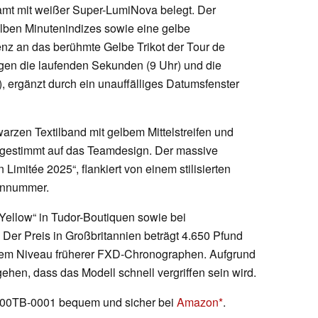
mt mit weißer Super-LumiNova belegt. Der
elben Minutenindizes sowie eine gelbe
enz an das berühmte Gelbe Trikot der Tour de
eigen die laufenden Sekunden (9 Uhr) und die
), ergänzt durch ein unauffälliges Datumsfenster
warzen Textilband mit gelbem Mittelstreifen und
 abgestimmt auf das Teamdesign. Der massive
Limitée 2025“, flankiert von einem stilisierten
iennummer.
„Yellow“ in Tudor-Boutiquen sowie bei
Der Preis in Großbritannien beträgt 4.650 Pfund
f dem Niveau früherer FXD-Chronographen. Aufgrund
gehen, dass das Modell schnell vergriffen sein wird.
600TB-0001 bequem und sicher bei
Amazon
.