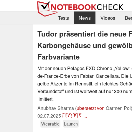
Tests
News
Videos
Be
Tudor präsentiert die neue
Karbongehäuse und gewölbt
Farbvariante
Mit der neuen Pelagos FXD Chrono „Yellow“ e
de-France-Erbe von Fabian Cancellara. Die U
gelbe Akzente im Rennstil, ein leichtes Geh
Verbundstoff und ist weltweit auf nur 300 n
limitiert.
Anubhav Sharma (
übersetzt von
Carmen Pol
02.07.2025
🇺🇸
🇪🇸
...
Wearable
Launch