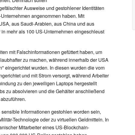
riert. Demnach sollen
gefälschter Ausweise und gestohlener Identitäten
US-Unternehmen angenommen haben. Mit
 USA, aus Saudi-Arabien, aus China und aus
ter in mehr als 100 US-Unternehmen eingeschleust
en mit Falschinformationen gefüttert haben, um
glaubhafter zu machen, während innerhalb der USA
" eingerichtet wurden. In diesen wurden die vom
ingerichtet und mit Strom versorgt, während Arbeiter
indung zu den jeweiligen Laptops hergestellt
obs zu absolvieren und die Gehälter anschließend
 abzuführen.
s sensible Informationen gestohlen worden sein,
litär-Technologie oder zu virtuellen Geldmitteln. In
anischer Mitarbeiter eines US-Blockchain-