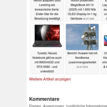
Netflix adaptiert Solo
Honor präsentiert
E
Leveling als
MagicBook Art 14
Lap
koreanische Serie:
(2025) mit 1.600 Nits
au
Erster Star für die
OLED-Display im 1 kg
un
Besetzung bestätigt
Gehäuse
02.07.2025
10.07.2025
Tuxedo: Neues
Bericht: Huawei hat mit
US
Notebook gibt es auch
Nordkorea
Ha
mit 9955HX3D und
zusammengearbeitet
ohn
RTX 5090 - und
& 
24.07.2019
unterstützt
Wasserkühlung
Weitere Artikel anzeigen
01.07.2025
Kommentare
Fragen, Anregungen, zusätzliche Informatione