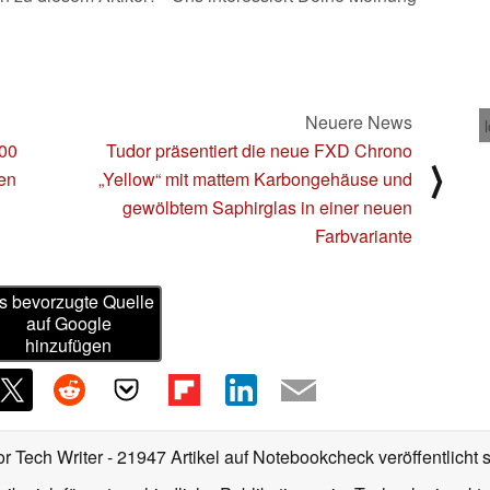
Neuere News
000
Tudor präsentiert die neue FXD Chrono
⟩
den
„Yellow“ mit mattem Karbongehäuse und
gewölbtem Saphirglas in einer neuen
Farbvariante
s bevorzugte Quelle
auf Google
hinzufügen
or Tech Writer
- 21947 Artikel auf Notebookcheck veröffentlicht
s