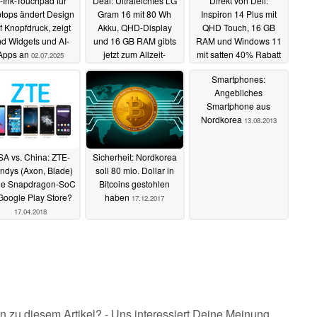
-Ink-Touchpad für
Deal: Ultraleichtes LG
Direkt von Dell:
tops ändert Design
Gram 16 mit 80 Wh
Inspiron 14 Plus mit
f Knopfdruck, zeigt
Akku, QHD-Display
QHD Touch, 16 GB
d Widgets und AI-
und 16 GB RAM gibts
RAM und Windows 11
Apps an
jetzt zum Allzeit-
mit satten 40% Rabatt
02.07.2025
Bestpreis
02.07.2025
02.07.2025
Smartphones:
Angebliches
Smartphone aus
Nordkorea
13.08.2013
A vs. China: ZTE-
Sicherheit: Nordkorea
ndys (Axon, Blade)
soll 80 mio. Dollar in
e Snapdragon-SoC
Bitcoins gestohlen
Google Play Store?
haben
17.12.2017
17.04.2018
n zu diesem Artikel? - Uns interessiert Deine Meinung