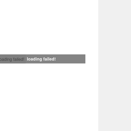
loading failed!
loading failed!