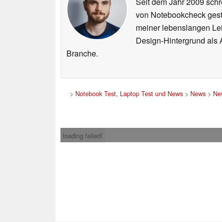
Seit dem Jahr 2009 schre
von Notebookcheck gest
meiner lebenslangen Lei
Design-Hintergrund als A
Branche.
>
Notebook Test, Laptop Test und News
>
News
>
Ne
loading failed!