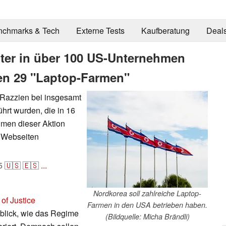
nchmarks & Tech
Externe Tests
Kaufberatung
Deal
iter in über 100 US-Unternehmen
en 29 "Laptop-Farmen"
s Razzien bei insgesamt
rt wurden, die in 16
men dieser Aktion
 Webseiten
5
🇺🇸
🇪🇸
...
Nordkorea soll zahlreiche Laptop-
of Justice
Farmen in den USA betrieben haben.
nblick, wie das Regime
(Bildquelle: Micha Brändli)