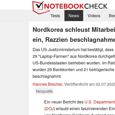
Tests
News
Videos
Be
Nordkorea schleust Mitarbe
ein, Razzien beschlagnahm
Das US-Justizministerium hat bestätigt, das
29 "Laptop-Farmen" aus Nordkorea durchgefüh
US-Bundesstaaten betrieben wurden. Im Rah
wurden 29 Bankkonten und 21 betrügerische
beschlagnahmt.
Hannes Brecher
,
Veröffentlicht am
02.07.202
Netzpolitik
Ein neuer Bericht des
U.S. Department 
(DOJ)
erlaubt einen faszinierenden Ei