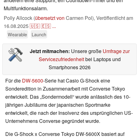
anderem eine Stoppuhr, ein Countdown-Timer und ein
Multifunktionsalarm.
Polly Allcock (
übersetzt von
Carmen Pol),
Veröffentlicht am
16.08.2025
🇺🇸
🇪🇸
...
Wearable
Launch
Jetzt mitmachen:
Unsere große
Umfrage zur
Servicezufriedenheit
bei Laptops und
Smartphones 2026
Für die
DW-5600
-Serie hat Casio G-Shock eine
Sonderedition in Zusammenarbeit mit Converse Tokyo
entwickelt. Das „Sondermodell“ wurde anlässlich des 10-
jährigen Jubiläums der japanischen Sportmarke
entwickelt, die nach der Insolvenz des ursprünglichen US-
Unternehmens Converse gegründet wurde.
Die G-Shock x Converse Tokyo DW-5600X basiert auf