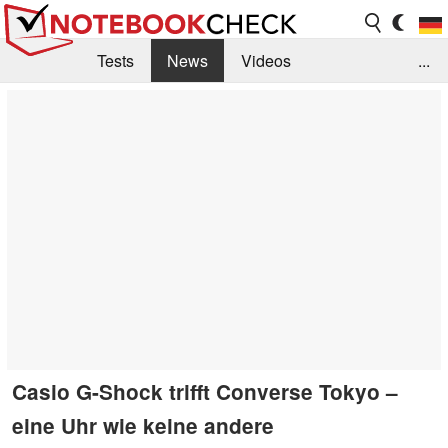
Tests
News
Videos
...
Benchmarks & Tech
Externe Tests
Kaufberatung
Deals
Suche
Jobs
Forum
Casio G-Shock trifft Converse Tokyo –
eine Uhr wie keine andere