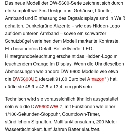
Das neue Modell der DW-5600-Serie zeichnet sich durch
ein komplett weißes Design aus: Gehäuse, Lünette,
Armband und Einfassung des Digitaldisplays sind in Weiß
gehalten. Dunkelgrüne Akzente – wie das Hidden-Logo
auf dem unteren Armband – sowie ein schwarzer
Schutzbügel verleihen dem Modell markante Kontraste.
Ein besonderes Detail: Bei aktivierter LED-
Hintergrundbeleuchtung erscheint das Hidden-Logo in
leuchtendem Orange im Display. Wenn die Uhr dieselben
Abmessungen wie andere DW-5600-Modelle wie etwa
die
DW5600UE
(derzeit 91,60 Euro bei
Amazon
) hat,
dürfte sie 48,9 × 42,8 × 13,4 mm groß sein.
Technisch wird sie voraussichtlich ähnlich ausgestattet
sein wie die
DW5600WW-7
, mit Funktionen wie einer
1/100-Sekunden-Stoppuhr, Countdown-Timer,
stündlichem Signalton, Multifunktionsalarm, 200 Meter
Wasserdichtigkeit, fünf Jahren Batterielaufzeit,