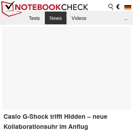
Tests
News
Videos
...
Benchmarks & Tech
Externe Tests
Kaufberatung
Deals
Suche
Jobs
Forum
Casio G-Shock trifft Hidden – neue
Kollaborationsuhr im Anflug