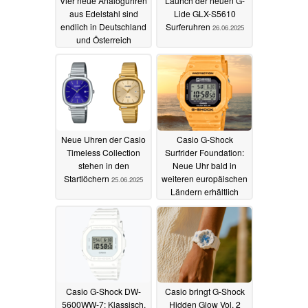
Vier neue Analoguhren
Launch der neuen G-
aus Edelstahl sind
Lide GLX-S5610
endlich in Deutschland
Surferuhren
26.06.2025
und Österreich
verfügbar
14.07.2025
Neue Uhren der Casio
Casio G-Shock
Timeless Collection
Surfrider Foundation:
stehen in den
Neue Uhr bald in
Startlöchern
weiteren europäischen
25.06.2025
Ländern erhältlich
21.06.2025
Casio G-Shock DW-
Casio bringt G-Shock
5600WW-7: Klassisch,
Hidden Glow Vol. 2