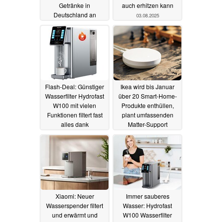
Getränke in
auch erhitzen kann
Deutschland an
03.08.2025
28.09.2025
Flash-Deal: Günstiger
Ikea wird bis Januar
Wasserfilter Hydrofast
über 20 Smart-Home-
W100 mit vielen
Produkte enthüllen,
Funktionen filtert fast
plant umfassenden
alles dank
Matter-Support
Umkehrosmose
10.07.2025
28.07.2025
Xiaomi: Neuer
Immer sauberes
Wasserspender filtert
Wasser: Hydrofast
und erwärmt und
W100 Wasserfilter