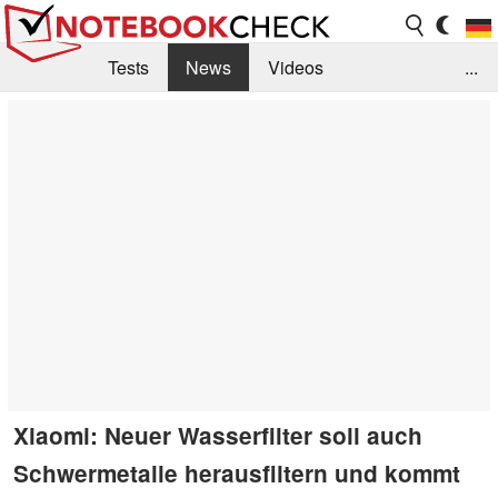
Tests
News
Videos
...
Benchmarks & Tech
Externe Tests
Kaufberatung
Deals
Suche
Jobs
Forum
Xiaomi: Neuer Wasserfilter soll auch
Schwermetalle herausfiltern und kommt