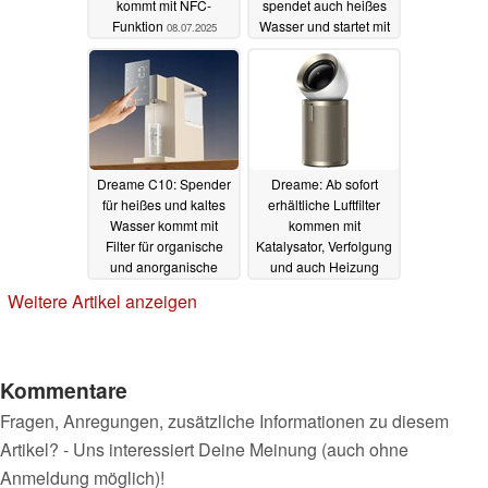
kommt mit NFC-
spendet auch heißes
Funktion
Wasser und startet mit
08.07.2025
Rabatt (Ad)
27.06.2025
Dreame C10: Spender
Dreame: Ab sofort
für heißes und kaltes
erhältliche Luftfilter
Wasser kommt mit
kommen mit
Filter für organische
Katalysator, Verfolgung
und anorganische
und auch Heizung
Schadstoffe
18.06.2025
18.06.2025
Weitere Artikel anzeigen
Kommentare
Fragen, Anregungen, zusätzliche Informationen zu diesem
Artikel? - Uns interessiert Deine Meinung (auch ohne
Anmeldung möglich)!