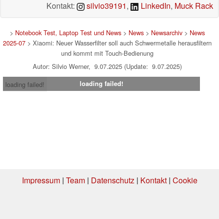
Kontakt:
silvio39191
,
LinkedIn
,
Muck Rack
>
Notebook Test, Laptop Test und News
>
News
>
Newsarchiv
>
News
2025-07
> Xiaomi: Neuer Wasserfilter soll auch Schwermetalle herausfiltern
und kommt mit Touch-Bedienung
Autor: Silvio Werner, 9.07.2025 (Update: 9.07.2025)
loading failed!
loading failed!
Impressum
|
Team
|
Datenschutz
|
Kontakt
|
Cookie
Einstellungen
| 08.08.2026 06:45
* Beim Kauf über einen Affiliate-Link kann Notebookcheck eine Vergütung
erhalten. Vielen Dank für Ihre Unterstützung!.