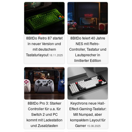
Wuque Studio stellt die
Bildschirme aus
Nama vor
06.12.2025
05.12.2025
8BitDo Retro 87 startet
8BitDo feiert 40 Jahre
in neuer Version und
NES mit Retro-
mit deutschem
Controller, Tastatur und
Tastaturlayout
Lautsprecher in
18.11.2025
limitierter Edition
19.10.2025
8BitDo Pro 3: Starker
Keychrons neue Hall-
Controller für u.a. für
Effect-Gaming-Tastatur:
Switch 2 und PC
Mit Numpad, aber
kommt mit Ladestation
kompaktem Layout für
und Zusatztasten
Gamer
15.08.2025
10.10.2025