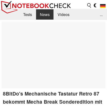
Tests
News
Videos
...
Benchmarks & Tech
Externe Tests
Kaufberatung
Deals
Suche
Jobs
Forum
8BitDo's Mechanische Tastatur Retro 87
bekommt Mecha Break Sonderedition mit