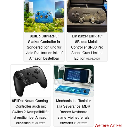
8BitDo Ultimate 3:
Ein kurzer Blick auf
Starker Controller in
8Bitdos Metall-
Sonderedition und für
Controller SN30 Pro
viele Plattformen ist auf
Space Gray Limited
Amazon bestellbar
Edition
03.08.2025
05.08.2025
8BitDo: Neuer Gaming-
Mechanische Tastatur
Controller auch mit
à la Severance: MDR
Switch 2-Kompatibilität
Dasher Keyboard
ist endlich bei Amazon
startet viel teurer als
erhältlich
erwartet
31.07.2025
21.07.2025
Weitere Artikel