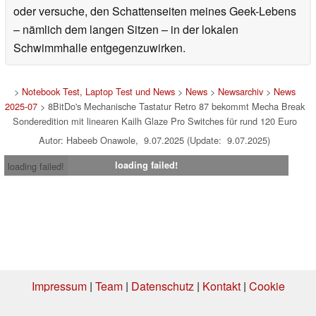
oder versuche, den Schattenseiten meines Geek-Lebens
– nämlich dem langen Sitzen – in der lokalen
Schwimmhalle entgegenzuwirken.
>
Notebook Test, Laptop Test und News
>
News
>
Newsarchiv
>
News
2025-07
> 8BitDo's Mechanische Tastatur Retro 87 bekommt Mecha Break
Sonderedition mit linearen Kailh Glaze Pro Switches für rund 120 Euro
Autor: Habeeb Onawole, 9.07.2025 (Update: 9.07.2025)
loading failed!
loading failed!
Impressum
|
Team
|
Datenschutz
|
Kontakt
|
Cookie
Einstellungen
| 06.08.2026 09:19