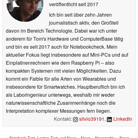
veröffentlicht
seit 2017
Ich bin seit über zehn Jahren
journalistisch aktiv, den Großteil
davon im Bereich Technologie. Dabei war ich unter
anderem für Tom's Hardware und ComputerBase tätig
und bin es seit 2017 auch für Notebookcheck. Mein
aktueller Fokus liegt insbesondere auf Mini-PCs und auf
Einplatinenrechnern wie dem Raspberry Pi – also
kompakten Systemen mit vielen Möglichkeiten. Dazu
kommt ein Faible für alle Arten von Wearables und
insbesondere für Smartwatches. Hauptberuflich bin ich
als Laboringenieur unterwegs, weshalb mir weder
naturwissenschaftliche Zusammenhänge noch die
Interpretation komplexer Messungen fern liegen.
Kontakt:
silvio39191
,
LinkedIn
>
Notebook Test, Laptop Test und News
>
News
>
Newsarchiv
>
News