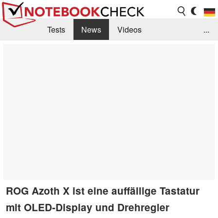
Tests
News
Videos
...
Benchmarks & Tech
Externe Tests
Kaufberatung
Deals
Suche
Jobs
Forum
ROG Azoth X ist eine auffällige Tastatur
mit OLED-Display und Drehregler