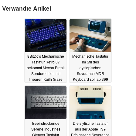
Verwandte Artikel
8BitDo's Mechanische
Mechanische Tastatur
Tastatur Retro 87
im Stil des
bekommt Mecha Break
dystopischen
Sonderedition mit
Severance MDR
linearen Kailh Glaze
Keyboard soll ab 399
Pro Switches für rund
US-Dollar auf
120 Euro
Kickstarter starten
09.07.2025
01.05.2025
Beeindruckende
Die stylische Tastatur
Serene Industries
aus der Apple TV+
Cleaver Tastatur
Erfolgsserie Severance