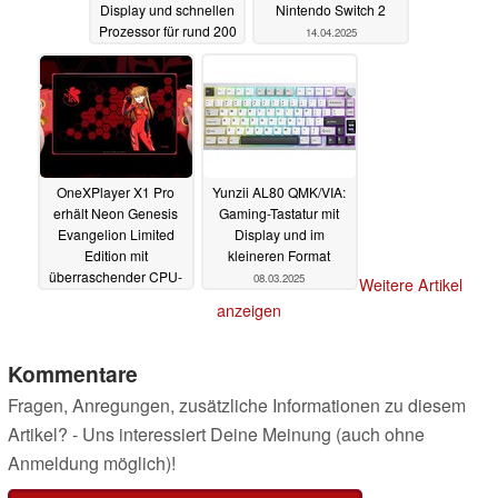
Display und schnellen
Nintendo Switch 2
Prozessor für rund 200
14.04.2025
US-Dollar
14.04.2025
OneXPlayer X1 Pro
Yunzii AL80 QMK/VIA:
erhält Neon Genesis
Gaming-Tastatur mit
Evangelion Limited
Display und im
Edition mit
kleineren Format
überraschender CPU-
08.03.2025
Weitere Artikel
Wahl
14.04.2025
anzeigen
Kommentare
Fragen, Anregungen, zusätzliche Informationen zu diesem
Artikel? - Uns interessiert Deine Meinung (auch ohne
Anmeldung möglich)!