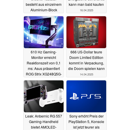
besteht aus einzelnem
kann man bald kaufen
Aluminium-Block
16.04.2025
25.04.2025
610 Hz Gaming-
666 US-Dollar teure
Monitor erreicht
Doom Limited Edition
Reaktionszeit von 0,1
kommt in Verpackung,
ms: Asus präsentiert
die Doom spielen kann
ROG Strix XG248Q5G-
14.04.2025
P
14.04.2025
Leak: Anbernic RG 557
Sony erhöht Preis der
Gaming-Handheld
PlayStation 5, Konsole
bietet AMOLED-
ist jetzt teurer als